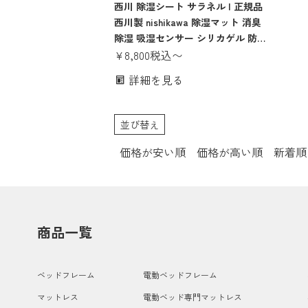
ダニ、防カビ機能、吸湿センサー付き除湿シ
西川 除湿シート サラネル | 正規品
ート
西川製 nishikawa 除湿マット 消臭
除湿 吸湿センサー シリカゲル 防ダ
ニ 防カビ シングル セミダブル ダ
¥
8,800
税込
〜
ブル
詳細を見る
並び替え
価格が安い順
価格が高い順
新着順
商品一覧
ベッドフレーム
電動ベッドフレーム
マットレス
電動ベッド専門マットレス