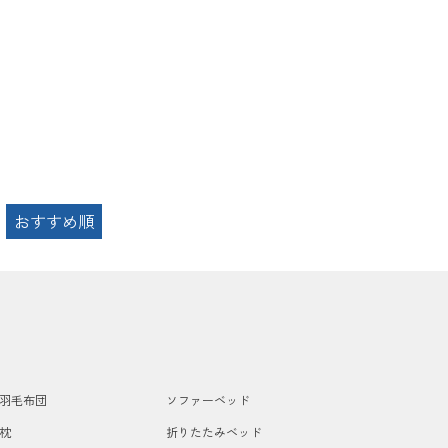
おすすめ順
羽毛布団
ソファーベッド
枕
折りたたみベッド