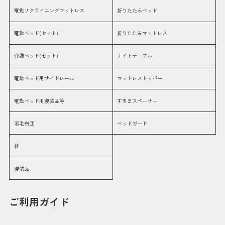
電動リクライニングマットレス
折りたたみベッド
電動ベッド(セット)
折りたたみマットレス
介護ベッド(セット)
ナイトテーブル
電動ベッド用サイドレール
マットレストッパー
電動ベッド用寝装品等
すきまスペーサー
羽毛布団
ベッドガード
枕
寝装品
ご利用ガイド