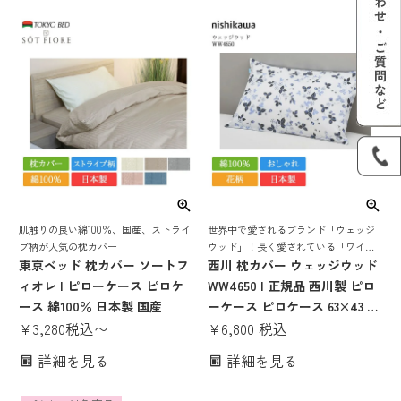
肌触りの良い綿100％、国産、ストライ
世界中で愛されるブランド「ウェッジ
プ柄が人気の枕カバー
ウッド」！長く愛されている「ワイル
東京ベッド 枕カバー ソートフ
ド ストロベリー」を鮮やかな濃淡で表
西川 枕カバー ウェッジウッド
現した西川定番枕カバー
ィオレ | ピローケース ピロケ
WW4650 | 正規品 西川製 ピロ
ース 綿100％ 日本製 国産
ーケース ピロケース 63×43 対
¥
3,280
税込
〜
応 日本製 国産 nishikawa ホワ
¥
6,800
税込
イト ブルー グレー おしゃれ
詳細を見る
詳細を見る
かわいい サテン 高級 寝具 ワ
イルドストロベリー 花柄 洗え