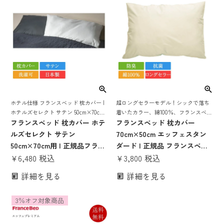
ホテル仕様 フランスベッド 枕カバー |
超ロングセラーモデル！シックで落ち
ホテルズセレクト サテン 50cm×70cm
着いたカラー、綿100％、フランスベッ
正規品 フランスベッド製 ホテル ホテ
フランスベッド 枕カバー ホテ
ドの定番枕カバー
フランスベッド 枕カバー
ル仕様 ピロケース ピローケース サテ
ルズセレクト サテン
70cm×50cm エッフェスタン
ン 綿 綿100 コットン 日本製
50cm×70cm用 | 正規品フラン
ダード | 正規品 フランスベッ
スベッド製 ホテル ホテル仕様
¥
6,480
税込
ド製 ピローケース 綿100％ 抗
¥
3,800
税込
ピロケース ピローケース
菌 防臭 洗える 70×50 ブルー
詳細を見る
詳細を見る
50×70 サテン 綿 綿100 コット
ピンク キナリ ベージュ
ン 日本製 洗える
3％オフ対象商品