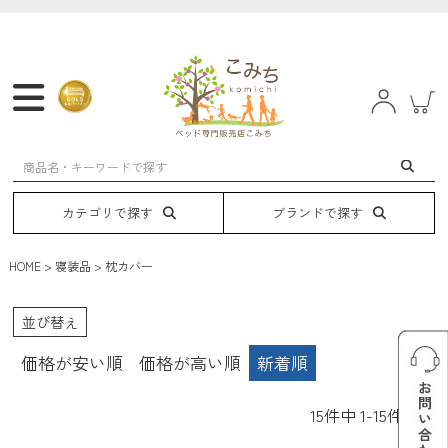
マットレス
フレーム
ベッド
電動ベッド
カテゴリで探す
ブランドで探す
HOME
寝装品
枕カバー
並び替え
価格が安い順
価格が高い順
新着順
15
件中
1
-
15
件表示