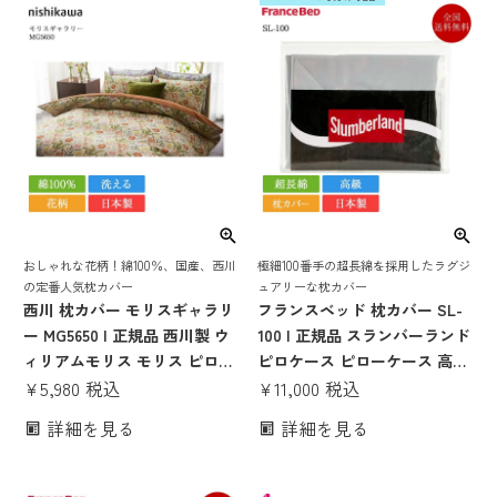
かわいい 寝具 花柄
おしゃれな花柄！綿100％、国産、西川
極細100番手の超長綿を採用したラグジ
の定番人気枕カバー
ュアリーな枕カバー
西川 枕カバー モリスギャラリ
フランスベッド 枕カバー SL-
ー MG5650 | 正規品 西川製 ウ
100 | 正規品 スランバーランド
ィリアムモリス モリス ピロー
ピロケース ピローケース 高級
ケース ピロケース 63×43 対応
¥
5,980
税込
超長綿 サテン 日本製 国産 綿
¥
11,000
税込
日本製 国産 nishikawa オレン
100％ 綿100 綿 コットン スラ
詳細を見る
詳細を見る
ジ 紫 ラベンダー 綿100 洗える
ンバーランド
おしゃれ かわいい 寝具 花柄