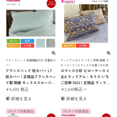
フランスベッド 除菌機能付き 定番枕カ
ウィリアムモリス いちご泥棒 国産 ピ
バー
ローケース | ロマンス小杉製 V＆A 枕カ
フランスベッド 枕カバー LT
バー
ロマンス小杉 ピローケース V
枕カバー | 正規品フランスベッ
＆A ウィリアム・モリス いち
ド製 除菌 キュリエスエージー
ご泥棒 5502 | 正規品 ウィリア
ピローケース 日本製 国産 洗え
¥
4,400
税込
ムモリス ピローケース ウィリ
¥
2,640
税込
〜
る LTカバー
アムモリス 寝具 ウィリアムモ
詳細を見る
詳細を見る
リス いちご泥棒 ロマンス小杉
製 枕カバー 日本製 国産 綿
3％オフ対象商品
3％オフ対象商品
100％ 綿100 v&a museum