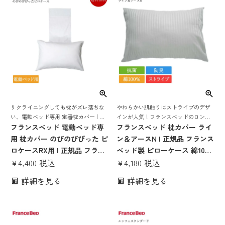
リクライニングしても枕がズレ落ちな
やわらかい肌触りにストライプのデザ
い、電動ベッド専用 定番枕カバー | フ
インが人気！フランスベッドのロング
ランスベッド製 枕カバー ピローケース
フランスベッド 電動ベッド専
セラー・枕カバー
フランスベッド 枕カバー ライ
用 枕カバー のびのびぴった ピ
ン＆アースN | 正規品 フランス
ロケースRX用 | 正規品 フラン
ベッド製 ピローケース 綿100
スベッド製 ピローケース ピロ
¥
4,400
税込
ストライプ 抗菌 防臭 洗える
¥
4,180
税込
ケース 洗える 抗菌防臭 日本製
おしゃれ 白 ホワイト ネイビー
詳細を見る
詳細を見る
国産
ベージュ チャコールグレー
70×50