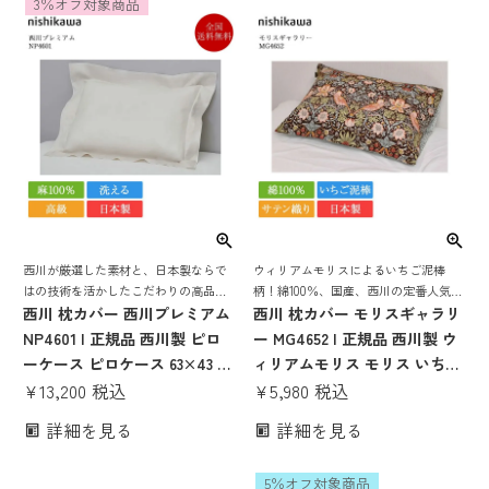
3％オフ対象商品
る
西川が厳選した素材と、日本製ならで
ウィリアムモリスによるいちご泥棒
はの技術を活かしたこだわりの高品質
柄！綿100％、国産、西川の定番人気枕
シリーズ！麻100%でさらっとした風合
西川 枕カバー 西川プレミアム
カバー
西川 枕カバー モリスギャラリ
いの枕カバー
NP4601 | 正規品 西川製 ピロ
ー MG4652 | 正規品 西川製 ウ
ーケース ピロケース 63×43 対
ィリアムモリス モリス いちご
応 日本製 国産 麻100％ フレン
¥
13,200
税込
泥棒 ピローケース ピロケース
¥
5,980
税込
チリネン nishikawa PREMIUM
63×43 対応 日本製 国産
詳細を見る
詳細を見る
ベージュ ホワイト ネイビー 白
nishikawa ネイビー ブラウン
洗える 寝具 高級寝具
綿100 サテン 洗える おしゃれ
5％オフ対象商品