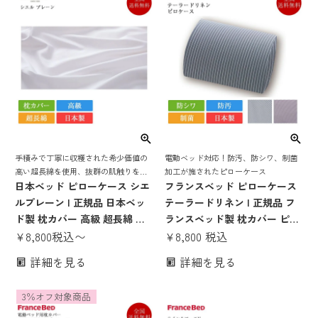
手積みで丁寧に収穫された希少価値の
電動ベッド対応！防汚、防シワ、制菌
高い超長綿を使用、抜群の肌触りを誇
加工が施されたピローケース
る高級枕カバー | ピローケース
日本ベッド ピローケース シエ
フランスベッド ピローケース
ルプレーン | 正規品 日本ベッ
テーラードリネン | 正規品 フ
ド製 枕カバー 高級 超長綿 日
ランスベッド製 枕カバー ピロ
本製 国産 綿100％ 綿100 綿 コ
¥
8,800
税込
〜
ケース 日本製 国産 防汚 防シ
¥
8,800
税込
ットン 白 ホワイト 封筒式 額
ワ 洗える 制菌 電動ベッド 対
詳細を見る
詳細を見る
縁式
応
3％オフ対象商品