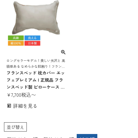
ロングセラーモデル！美しい光沢と 高
級感ある なめらかな肌触り！フランス
ベッド 高級枕カバー
フランスベッド 枕カバー エッ
フェプレミアム | 正規品 フラ
ンスベッド製 ピローケース ピ
ロケース 日本製 国産 綿100％
¥
7,700
税込
〜
洗える 高級 ホワイト 白 ピン
詳細を見る
ク グレージュ ブラウン ブルー
グリーン 70×50 63×43
並び替え