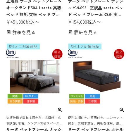
正規品 サータ ベッドフレーム
ント付き 定番ベッドフレーム
サータ ベッドフレーム ナッシ
オークランド504 | serta 高級
ュビル693 | 正規品 serta ベッ
ベッド 無垢 突板 ベッド フレ
ド ベッド フレーム のみ 突板
ーム のみ 日本製 国産 F4スタ
¥
451,000
税込
〜
日本製 国産 F4スター 高さ調
¥
154,000
税込
〜
ー クイーン2 セミキング
整 高さ調節 脚付き ローベッド
詳細を見る
詳細を見る
ロータイプ 宮付き 棚付き LED
照明付き コンセント付き パー
5％オフ対象商品
5％オフ対象商品
ソナルシングル セミダブル ダ
ブル クイーン1 クイーン2 セミ
キング
突板仕様で溢れる温かみ、高級感！高
便利な棚付き、照明付き、コンセント
さ調節3段階、シンプルで省スペースな
付き！天然木無垢、突板を使用、高級
定番ベッドフレーム
サータ ベッドフレーム ナッシ
感、温かみのあるサータ 定番ベッドフ
サータ ベッドフレーム ホテル