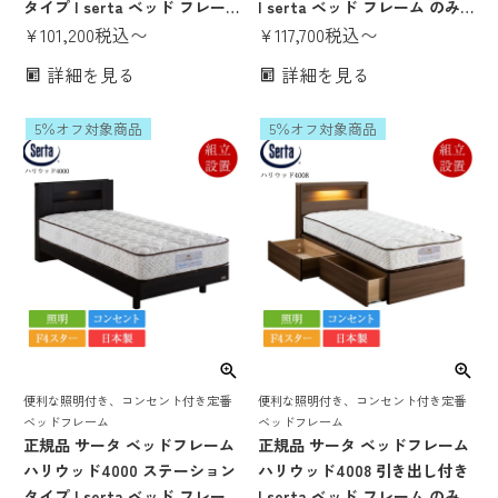
タイプ | serta ベッド フレー
| serta ベッド フレーム のみ
ム のみ 日本製 国産 F4スター
¥
101,200
税込
〜
日本製 国産 F4スター 宮付き
¥
117,700
税込
〜
高さ調整 高さ調節 脚付き 宮付
棚付き 照明付き コンセント付
詳細を見る
詳細を見る
き 棚付き 照明付き コンセント
き 収納付き 収納ベッド パーソ
付き パーソナルシングル セミ
ナルシングル セミダブル ダブ
5％オフ対象商品
5％オフ対象商品
ダブル ダブル クイーン1 クイ
ル クイーン1 クイーン2 セミキ
ーン2
ング
便利な照明付き、コンセント付き定番
便利な照明付き、コンセント付き定番
ベッドフレーム
ベッドフレーム
正規品 サータ ベッドフレーム
正規品 サータ ベッドフレーム
ハリウッド4000 ステーション
ハリウッド4008 引き出し付き
タイプ | serta ベッド フレー
| serta ベッド フレーム のみ