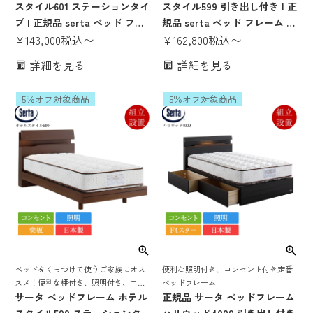
レーム
かみのあるサータ 定番ベッドフレーム
スタイル601 ステーションタイ
スタイル599 引き出し付き | 正
プ | 正規品 serta ベッド フレ
規品 serta ベッド フレーム の
ーム のみ 突板 日本製 国産 F4
¥
143,000
税込
〜
み 突板 日本製 国産 F4スター
¥
162,800
税込
〜
スター 高さ調整 高さ調節 脚付
収納付き 収納ベッド 宮付き 棚
詳細を見る
詳細を見る
き 宮付き 棚付き 照明付き コ
付き 照明付き コンセント付き
ンセント付き パーソナルシン
パーソナルシングル セミダブ
5％オフ対象商品
5％オフ対象商品
グル セミダブル ダブル クイー
ル ダブル クイーン1
ン1
ベッドをくっつけて使うご家族にオス
便利な照明付き、コンセント付き定番
スメ！便利な棚付き、照明付き、コン
ベッドフレーム
セント付き！突板を使用、高級感、温
サータ ベッドフレーム ホテル
正規品 サータ ベッドフレーム
かみのあるサータ 定番ベッドフレーム