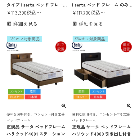
タイプ | serta ベッド フレー
| serta ベッド フレーム のみ
ム のみ 日本製 国産 F4スター
¥
113,300
税込
〜
日本製 国産 F4スター 収納ベ
¥
117,700
税込
〜
高さ調整 高さ調節 脚付き 宮付
ッド 収納付き 宮付き 棚付き
詳細を見る
詳細を見る
き 棚付き 照明付き コンセント
照明付き コンセント付き パー
付き パーソナルシングル セミ
ソナルシングル セミダブル ダ
5％オフ対象商品
5％オフ対象商品
ダブル ダブル クイーン1
ブル クイーン1 クイーン2
便利な照明付き、コンセント付き定番
便利な照明付き、コンセント付き定番
ベッドフレーム
ベッドフレーム
正規品 サータ ベッドフレーム
正規品 サータ ベッドフレーム
ハリウッド4001 ステーション
ハリウッド4000 引き出し付き