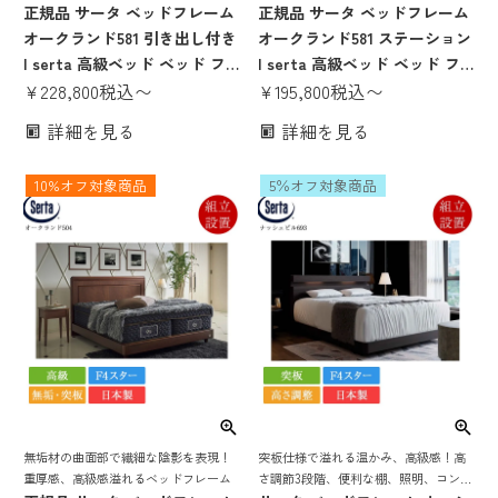
正規品 サータ ベッドフレーム
正規品 サータ ベッドフレーム
オークランド581 引き出し付き
オークランド581 ステーション
| serta 高級ベッド ベッド フ
| serta 高級ベッド ベッド フ
レーム のみ 突板 日本製 国産
¥
228,800
税込
〜
レーム のみ 突板 日本製 国産
¥
195,800
税込
〜
F4スター オシャレ 収納付き
F4スター オシャレ 高さ調整
詳細を見る
詳細を見る
収納ベッド パーソナルシング
高さ調節 脚付き パーソナルシ
ル セミダブル ダブル クイーン
ングル セミダブル ダブル クイ
10%オフ対象商品
5％オフ対象商品
1
ーン1
無垢材の曲面部で繊細な陰影を表現！
突板仕様で溢れる温かみ、高級感！高
重厚感、高級感溢れるベッドフレーム
さ調節3段階、便利な棚、照明、コンセ