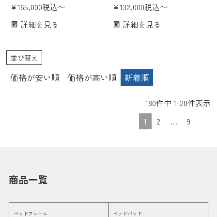
のみ 天然木 無垢 突板 日本製
¥
165,000
税込
〜
レーム のみ 天然木 無垢 突板
¥
132,000
税込
〜
国産 F4スター 収納付き 収納
日本製 国産 F4スター 高さ調
詳細を見る
詳細を見る
ベッド パーソナルシングル セ
整 高さ調節 脚付き パーソナル
ミダブル ダブル クイーン1
シングル セミダブル ダブル ク
イーン1
並び替え
価格が安い順
価格が高い順
新着順
180
件中
1
-
20
件表示
1
2
…
9
商品一覧
ベッドフレーム
ベッドパッド