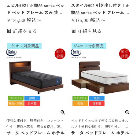
レーム
ュビル692 | 正規品 serta ベッ
スタイル601 引き出し付き | 正
ド ベッド フレーム のみ 突板
規品 serta ベッド フレーム の
日本製 国産 F4スター 高さ調
¥
126,500
税込
〜
み 突板 日本製 国産 F4スター
¥
176,000
税込
〜
整 高さ調節 脚付き ローベッド
収納付き 収納ベッド 宮付き 棚
詳細を見る
詳細を見る
ロータイプ パーソナルシング
付き 照明付き コンセント付き
ル セミダブル ダブル クイーン
パーソナルシングル セミダブ
5％オフ対象商品
5％オフ対象商品
1 クイーン2 セミキング
ル ダブル クイーン1
便利な棚付き、照明付き、コンセント
ベッドをくっつけて使うご家族にオス
付き！天然木無垢、突板を使用、高級
スメ！便利な棚付き、照明付き、コン
感、温かみのあるサータ 定番ベッドフ
サータ ベッドフレーム ホテル
セント付き！突板を使用、高級感、温
サータ ベッドフレーム ホテル