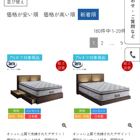
並び替え
価格が安い順
価格が高い順
新着順
180
件中
1
-
20
件表示
1
2
…
9
7％オフ対象商品
7％オフ対象商品
オシャレ上質で洗練されたデザイン！
オシャレ上質で洗練されたデザイン！
便利なコンセント付き、照明付き、引
便利なコンセント付き、照明付き、高