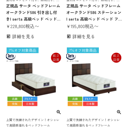
き出し付き、高級感溢れるベッドフレ
正規品 サータ ベッドフレーム
級感溢れるベッドフレーム
正規品 サータ ベッドフレーム
ーム
オークランド586 引き出し付
オークランド586 ステーション
き| serta 高級ベッド ベッド
| serta 高級ベッド ベッド フ
フレーム のみ 突板 日本製 国
¥
228,800
税込
〜
レーム のみ 無垢 突板 日本製
¥
195,800
税込
〜
産 F4スター オシャレ 棚付き
国産 F4スター オシャレ 棚付
詳細を見る
詳細を見る
照明付き コンセント付き 収納
き 照明付き コンセント付き 脚
付き 収納ベッド パーソナルシ
付き 高さ調整 高さ調節 パーソ
7％オフ対象商品
7％オフ対象商品
ングル セミダブル ダブル クイ
ナルシングル セミダブル ダブ
ーン1
ル クイーン1
上質で洗練されたデザイン！オシャレ
上質で洗練されたデザイン！オシャレ
で高級感溢れるベッドフレーム
で高級感溢れるベッドフレーム