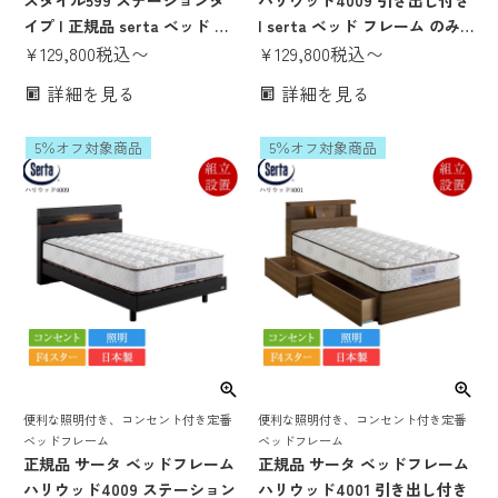
スタイル599 ステーションタ
ハリウッド4009 引き出し付き
イプ | 正規品 serta ベッド フ
| serta ベッド フレーム のみ
レーム のみ 突板 日本製 国産
¥
129,800
税込
〜
日本製 国産 F4スター 収納ベ
¥
129,800
税込
〜
F4スター 高さ調整 高さ調節
ッド 収納付き 宮付き 棚付き
詳細を見る
詳細を見る
脚付き 宮付き 棚付き 照明付き
照明付き コンセント付き パー
コンセント付き パーソナルシ
ソナルシングル セミダブル ダ
5％オフ対象商品
5％オフ対象商品
ングル セミダブル ダブル クイ
ブル クイーン1
ーン1
便利な照明付き、コンセント付き定番
便利な照明付き、コンセント付き定番
ベッドフレーム
ベッドフレーム
正規品 サータ ベッドフレーム
正規品 サータ ベッドフレーム
ハリウッド4009 ステーション
ハリウッド4001 引き出し付き