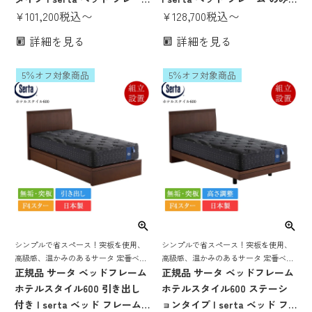
ム のみ 日本製 国産 F4スター
¥
101,200
税込
〜
日本製 国産 F4スター 収納付
¥
128,700
税込
〜
高さ調整 高さ調節 脚付き 宮付
き 収納ベッド 宮付き 棚付き
詳細を見る
詳細を見る
き 棚付き 照明付き コンセント
照明付き コンセント付き パー
付き パーソナルシングル セミ
ソナルシングル セミダブル ダ
5％オフ対象商品
5％オフ対象商品
ダブル ダブル クイーン1 クイ
ブル クイーン1 クイーン2
ーン2 セミキング
シンプルで省スペース！突板を使用、
シンプルで省スペース！突板を使用、
高級感、温かみのあるサータ 定番ベッ
高級感、温かみのあるサータ 定番ベッ
ドフレーム
正規品 サータ ベッドフレーム
ドフレーム
正規品 サータ ベッドフレーム
ホテルスタイル600 引き出し
ホテルスタイル600 ステーシ
付き | serta ベッド フレーム
ョンタイプ | serta ベッド フ