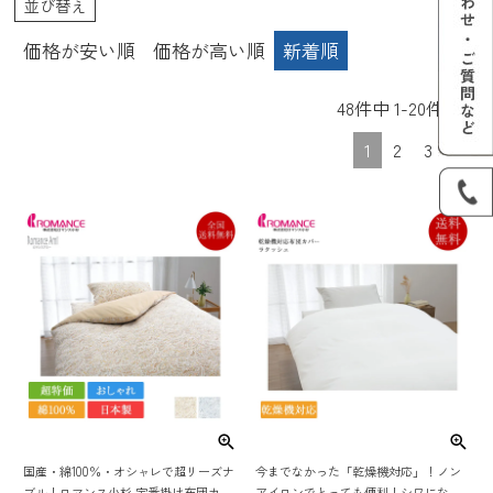
並び替え
価格が安い順
価格が高い順
新着順
48
件中
1
-
20
件表示
1
2
3
国産・綿100％・オシャレで超リーズナ
今までなかった「乾燥機対応」！ノン
ブル！ロマンス小杉 定番掛け布団カバ
アイロンでとっても便利！シワになり