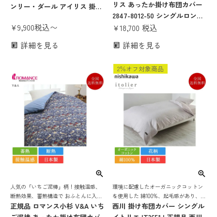
暖かさ！パイル素材を起毛した肌ざわ
リス あったか掛け布団カバー
ンリー・ダール アイリス 掛け
りの良い掛け布団カバー
2847-8012-50 シングルロング
ふとんカバー 花柄 日本製 国産
¥
9,900
税込
〜
| 掛け布団カバー綿 日本製 ア
¥
18,700
税込
綿100％ 綿100 花柄 v＆a おし
イリス柄 おしゃれ 掛布団カバ
ゃれ シングル セミダブル ダブ
詳細を見る
詳細を見る
ー ウォームパイル 花柄
ル クイーン
150×210 接触温感 断熱 蓄熱
2％オフ対象商品
エンジ ブルー ジョンヘンリー
ダール
人気の「いちご泥棒」柄！接触温感、
環境に配慮したオーガニックコットン
断熱効果、蓄熱構造で おふとんに入っ
を使用した 綿100%、起毛感があり、優
た瞬間から感じる、包み込まれるよう
正規品 ロマンス小杉 V&A いち
しい風合いの西川 定番掛け布団カバー
西川 掛け布団カバー シングル
な暖かさ！パイル素材を起毛した肌ざ