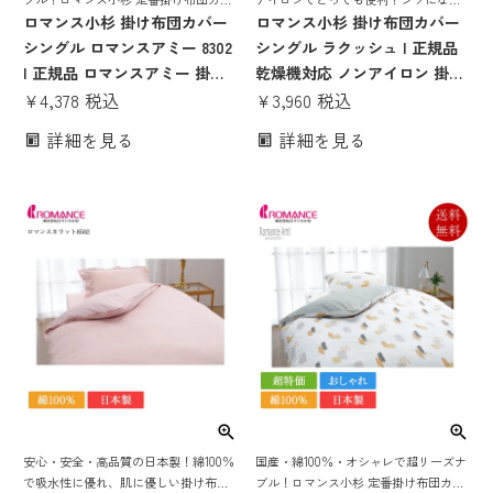
ー
ロマンス小杉 掛け布団カバー
にくく、心地よい肌触りの掛け布団カ
ロマンス小杉 掛け布団カバー
バー
シングル ロマンスアミー 8302
シングル ラクッシュ | 正規品
| 正規品 ロマンスアミー 掛け
乾燥機対応 ノンアイロン 掛け
ふとんカバー シングルサイズ
¥
4,378
税込
ふとんカバー 掛けカバー 綿
¥
3,960
税込
日本製 国産 綿100％ 綿100 綿
100％ 日本製 150×210
詳細を見る
詳細を見る
コットン おしゃれ
安心・安全・高品質の日本製！綿100％
国産・綿100％・オシャレで超リーズナ
で吸水性に優れ、肌に優しい掛け布団
ブル！ロマンス小杉 定番掛け布団カバ