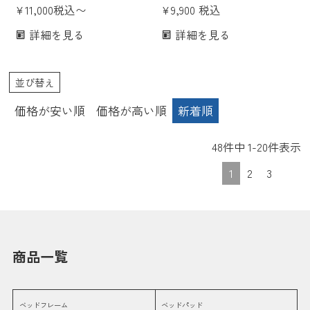
いちご泥棒 掛けふとんカバー
¥
11,000
税込
〜
モリス 掛けふとんカバー 掛け
¥
9,900
税込
掛けカバー 150×210 シングル
カバー 150×210 シングルロン
詳細を見る
詳細を見る
190×210 ダブル 日本製 国産
グ 日本製 国産 nishikawa オレ
nishikawa ネイビー ブラウン
ンジ 紫 ラベンダー 綿100 洗え
綿100 サテン 洗える おしゃれ
る おしゃれ かわいい 寝具 花
並び替え
かわいい 寝具 花柄
柄 コンプトン
価格が安い順
価格が高い順
新着順
48
件中
1
-
20
件表示
1
2
3
商品一覧
ベッドフレーム
ベッドパッド