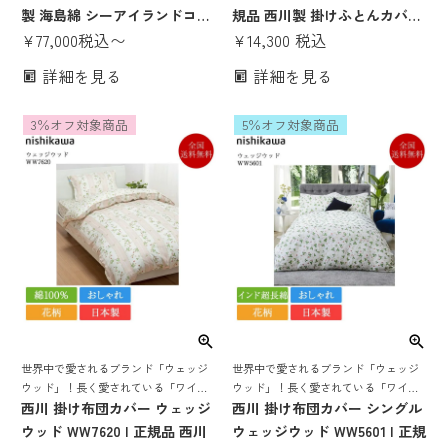
製 海島綿 シーアイランドコッ
規品 西川製 掛けふとんカバー
トン 超長綿 綿100％ 掛けふと
¥
77,000
税込
〜
掛けカバー 150×210 シングル
¥
14,300
税込
んカバー 掛けカバー 150×210
ロング 日本製 国産 nishikawa
詳細を見る
詳細を見る
シングルロング 日本製 国産
ブルー グレー おしゃれ かわい
nishikawa PREMIUM ホワイト
い サテン 高級 寝具 ワイルド
3％オフ対象商品
5％オフ対象商品
白 ブルー 青 洗える 寝具 高級
ストロベリー 花柄 洗える
寝具
世界中で愛されるブランド「ウェッジ
世界中で愛されるブランド「ウェッジ
ウッド」！長く愛されている「ワイル
ウッド」！長く愛されている「ワイル
ド ストロベリー」を表現した西川定番
西川 掛け布団カバー ウェッジ
ド ストロベリー」を繊細なプリントで
西川 掛け布団カバー シングル
掛け布団カバー
表現した西川定番掛け布団カバー
ウッド WW7620 | 正規品 西川
ウェッジウッド WW5601 | 正規