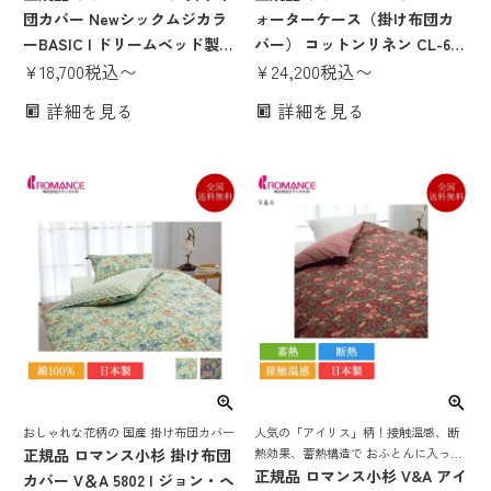
団カバー Newシックムジカラ
ォーターケース（掛け布団カ
ーBASIC | ドリームベッド製
バー） コットンリネン CL-608
コンフォーターケース 掛けカ
¥
18,700
税込
〜
| ドリームベッド製 日本製 国
¥
24,200
税込
〜
バー 掛けふとんカバー 日本製
産 掛けカバー 掛けふとんカバ
詳細を見る
詳細を見る
国産 ベージュ ブラウン グレー
ー セージグリーン イエロー グ
ブルー ピンク シングル ダブル
レー 白 ホワイト カーキ シン
クイーン2 キング2
グル ダブル クイーン2 キング2
人気の「アイリス」柄！接触温感、断
おしゃれな花柄の 国産 掛け布団カバー
熱効果、蓄熱構造で おふとんに入った
正規品 ロマンス小杉 掛け布団
瞬間から感じる、包み込まれるような
正規品 ロマンス小杉 V&A アイ
カバー V＆A 5802 | ジョン・ヘ