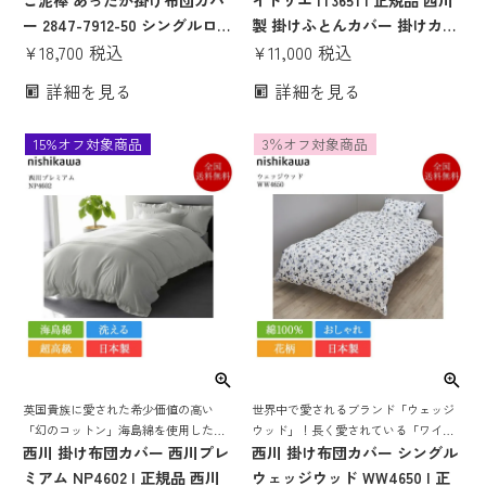
ご泥棒 あったか掛け布団カバ
イトリエ IT3651 | 正規品 西川
わりの良い掛け布団カバー
ー 2847-7912-50 シングルロン
製 掛けふとんカバー 掛けカバ
グ | 掛け布団カバー 綿100％
¥
18,700
税込
ー 150×210 シングルロング 日
¥
11,000
税込
日本製 ウィリアムモリス デザ
本製 国産 nishikawa ピンク オ
詳細を見る
詳細を見る
イン おしゃれ 掛布団カバー ウ
ーガニックコットン サステナ
ォームパイル 花柄 150×210 接
ブル 綿100 コットン 洗える
15%オフ対象商品
3％オフ対象商品
触温感 断熱 蓄熱 ピンク ブル
ー
英国貴族に愛された希少価値の高い
世界中で愛されるブランド「ウェッジ
「幻のコットン」海島綿を使用した至
ウッド」！長く愛されている「ワイル
高の逸品！美しい光沢、極上の肌触り
西川 掛け布団カバー 西川プレ
ド ストロベリー」を鮮やかな濃淡で表
西川 掛け布団カバー シングル
を誇る西川 超高級 掛け布団カバー
現した西川定番掛け布団カバー
ミアム NP4602 | 正規品 西川
ウェッジウッド WW4650 | 正