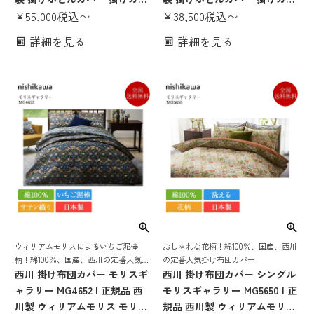
ー 日本製 国産 nishikawa ホワ
¥
55,000
税込
〜
ー シングル セミダブル ダブル
¥
38,500
税込
〜
イト 白 おしゃれ かわいい サ
クイーン キング 日本製 国産
詳細を見る
詳細を見る
テン 高級 寝具 洗える 綿100
麻100％ フレンチリネン
シングル セミダブル ダブル ク
nishikawa PREMIUM ベージュ
イーン キング
ホワイト ネイビー 白 洗える
寝具 高級寝具
ウィリアムモリスによるいちご泥棒
おしゃれな花柄！綿100％、国産、西川
柄！綿100％、国産、西川の定番人気掛
の定番人気掛け布団カバー
け布団カバー
西川 掛け布団カバー モリスギ
西川 掛け布団カバー シングル
ャラリー MG4652 | 正規品 西
モリスギャラリー MG5650 | 正
川製 ウィリアムモリス モリス
規品 西川製 ウィリアムモリス