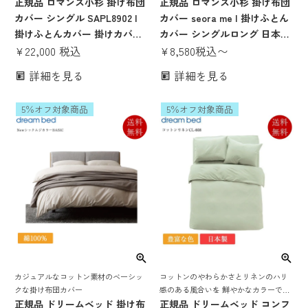
布団カバー
正規品 ロマンス小杉 掛け布団
正規品 ロマンス小杉 掛け布団
カバー シングル SAPL8902 |
カバー seora me | 掛けふとん
掛けふとんカバー 掛けカバー
カバー シングルロング 日本製
綿100％ 日本製 おしゃれ
¥
22,000
税込
国産 綿100％ 綿100 綿 コット
¥
8,580
税込
〜
150×210 ピンク グレー リヨセ
ン セオラ 花柄 シングル ダブ
詳細を見る
詳細を見る
ル
ル
5％オフ対象商品
5％オフ対象商品
カジュアルなコットン素材のベーシッ
コットンのやわらかさとリネンのハリ
クな掛け布団カバー
感のある風合いを 鮮やかなカラーで楽
正規品 ドリームベッド 掛け布
しむ 定番掛け布団カバー
正規品 ドリームベッド コンフ