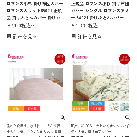
カバー
ロマンス小杉 掛け布団カバー
ー
正規品 ロマンス小杉 掛け布団
ロマンスカラット8502 | 正規
カバー シングル ロマンスアミ
品 掛けふとんカバー 掛けカバ
ー 8402 | 掛けふとんカバー 掛
ー 綿100％ サテン 日本製 国産
¥
7,150
税込
〜
けカバー 綿100％ 日本製
¥
4,378
税込
ピンク ベージュ ブルー シング
150×210 おしゃれ かわいい
詳細を見る
詳細を見る
ル ダブル
優れた吸湿性、放湿性！上品な光沢、
国産、綿100％！かわいくオシャレな花
滑らかで気持ち良い肌触りの 定番掛け
柄が人気の掛け布団カバー