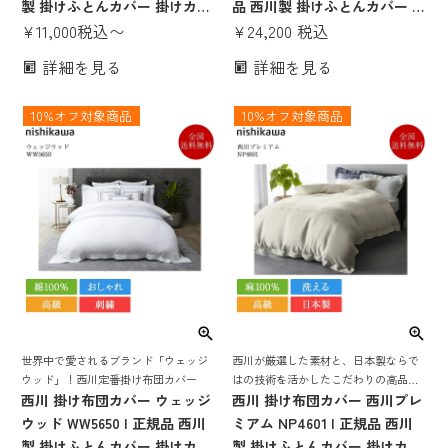
製 掛けふとんカバー 掛けカバ
品 西川製 掛けふとんカバー 掛
ー 150×210 シングルロング 日
¥
11,000
税込
〜
けカバー 150×210 シングルロ
¥
24,200
税込
本製 国産 nishikawa グリーン
ング 日本製 国産 nishikawa ホ
詳細を見る
詳細を見る
ピンク ブルー おしゃれ かわい
ワイト 白 おしゃれ かわいい
い サテン 寝具 ワイルドストロ
インド超長綿 サテン 高級 寝具
10%オフ対象商品
10%オフ対象商品
ベリー 花柄 洗える シングル
ワイルドストロベリー 花柄 洗
ダブル
える
世界中で愛されるブランド「ウェッジ
西川が厳選した素材と、日本製ならで
ウッド」！西川定番掛け布団カバー
はの技術を活かしたこだわりの高品質
西川 掛け布団カバー ウェッジ
シリーズ！麻100%でさらっとした風合
西川 掛け布団カバー 西川プレ
い！ふとんの出し入れが簡単、便利な
ウッド WW5650 | 正規品 西川
ミアム NP4601 | 正規品 西川
掛け布団カバー
製 掛けふとんカバー 掛けカバ
製 掛けふとんカバー 掛けカバ