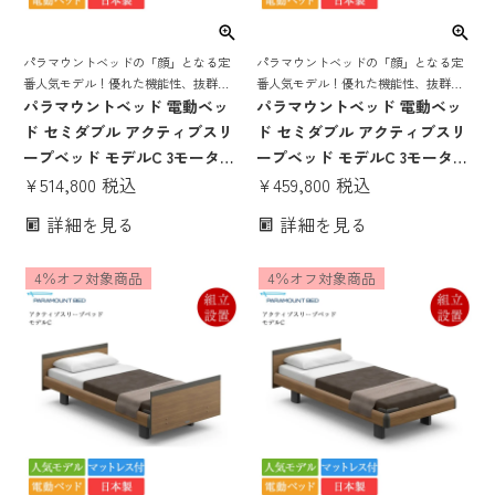
パラマウントベッドの「顔」となる定
パラマウントベッドの「顔」となる定
番人気モデル！優れた機能性、抜群の
番人気モデル！優れた機能性、抜群の
寝心地を誇る 電動リクライニングベッ
パラマウントベッド 電動ベッ
寝心地を誇る 電動リクライニングベッ
パラマウントベッド 電動ベッ
ド
ド
ド セミダブル アクティブスリ
ド セミダブル アクティブスリ
ープベッド モデルC 3モーター
ープベッド モデルC 3モーター
スクエアボード ヨーロピアン
¥
514,800
税込
スクエアボード ヨーロピアン
¥
459,800
税込
スタイル Bタイプ手元スイッ
スタイル Bタイプ手元スイッ
詳細を見る
詳細を見る
チ アクティブスリープマット
チ アクティブスリープマット
レス モデルS 厚さ16cm | 正規
レス モデルS 厚さ15cm | 正規
4％オフ対象商品
4％オフ対象商品
品 Active Sleep Bed マットレ
品 Active Sleep Bed マットレ
ス付き 介護ベッド
ス付き 介護ベッド