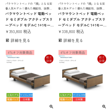
パラマウントベッドの「顔」となる定
パラマウントベッドの「顔」となる定
番人気モデル！優れた機能性、抜群の
番人気モデル！優れた機能性、抜群の
寝心地を誇る 電動リクライニングベッ
パラマウントベッド 電動ベッ
寝心地を誇る 電動リクライニングベッ
パラマウントベッド 電動ベッ
ド
ド
ド セミダブル アクティブスリ
ド セミダブル アクティブスリ
ープベッド モデルC 1+1モー
ープベッド モデルC 1+1モー
ター キューブボード ハリウッ
¥
393,800
税込
ター キューブボード ハリウッ
¥
338,800
税込
ドスタイル Bタイプ手元スイ
ドスタイル Bタイプ手元スイ
詳細を見る
詳細を見る
ッチ アクティブスリープマッ
ッチ アクティブスリープマッ
トレス モデルS 厚さ15cm | 正
トレス モデルS 厚さ12cm | 正
4％オフ対象商品
4％オフ対象商品
規品 Active Sleep Bed マット
規品 Active Sleep Bed マット
レス付き 介護ベッド
レス付き 介護ベッド