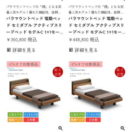
パラマウントベッドの「顔」となる定
パラマウントベッドの「顔」となる定
番人気モデル！優れた機能性、抜群の
番人気モデル！優れた機能性、抜群の
寝心地を誇る 電動リクライニングベッ
パラマウントベッド 電動ベッ
寝心地を誇る 電動リクライニングベッ
パラマウントベッド 電動ベッ
ド
ド
ド セミダブル アクティブスリ
ド セミダブル アクティブスリ
ープベッド モデルC 1+1モー
ープベッド モデルC 1+1モー
ター キューブボード ヨーロピ
¥
360,800
税込
ター キューブボード ハリウッ
¥
448,800
税込
アンスタイル Bタイプ手元ス
ドスタイル Bタイプ手元スイ
詳細を見る
詳細を見る
イッチ アクティブスリープマ
ッチ アクティブスリープマッ
ットレス モデルS 厚さ12cm |
トレス モデルS 厚さ16cm | 正
4％オフ対象商品
4％オフ対象商品
正規品 Active Sleep Bed マッ
規品 Active Sleep Bed マット
トレス付き 介護ベッド
レス付き 介護ベッド