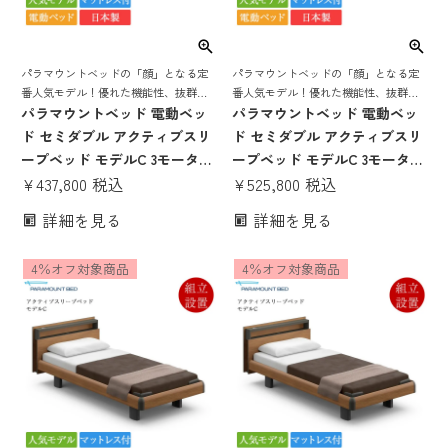
パラマウントベッドの「顔」となる定
パラマウントベッドの「顔」となる定
番人気モデル！優れた機能性、抜群の
番人気モデル！優れた機能性、抜群の
寝心地を誇る 電動リクライニングベッ
パラマウントベッド 電動ベッ
寝心地を誇る 電動リクライニングベッ
パラマウントベッド 電動ベッ
ド
ド
ド セミダブル アクティブスリ
ド セミダブル アクティブスリ
ープベッド モデルC 3モーター
ープベッド モデルC 3モーター
キューブボード ヨーロピアン
¥
437,800
税込
キューブボード ハリウッドス
¥
525,800
税込
スタイル Bタイプ手元スイッ
タイル Bタイプ手元スイッチ
詳細を見る
詳細を見る
チ アクティブスリープマット
アクティブスリープマットレ
レス モデルS 厚さ12cm | 正規
ス モデルS 厚さ16cm | 正規品
4％オフ対象商品
4％オフ対象商品
品 Active Sleep Bed マットレ
Active Sleep Bed マットレス
ス付き 介護ベッド
付き 介護ベッド