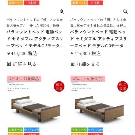
パラマウントベッドの「顔」となる定
パラマウントベッドの「顔」となる定
番人気モデル！優れた機能性、抜群の
番人気モデル！優れた機能性、抜群の
寝心地を誇る 電動リクライニングベッ
パラマウントベッド 電動ベッ
寝心地を誇る 電動リクライニングベッ
パラマウントベッド 電動ベッ
ド
ド
ド セミダブル アクティブスリ
ド セミダブル アクティブスリ
ープベッド モデルC 3モーター
ープベッド モデルC 3モーター
キューブボード ハリウッドス
¥
470,800
税込
キューブボード ハリウッドス
¥
415,800
税込
タイル Bタイプ手元スイッチ
タイル Bタイプ手元スイッチ
詳細を見る
詳細を見る
アクティブスリープマットレ
アクティブスリープマットレ
ス モデルS 厚さ15cm | 正規品
ス モデルS 厚さ12cm | 正規品
4％オフ対象商品
4％オフ対象商品
Active Sleep Bed マットレス
Active Sleep Bed マットレス
付き 介護ベッド
付き 介護ベッド