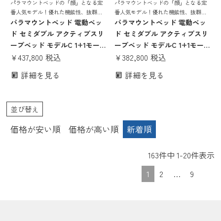
パラマウントベッドの「顔」となる定
パラマウントベッドの「顔」となる定
番人気モデル！優れた機能性、抜群の
番人気モデル！優れた機能性、抜群の
寝心地を誇る 電動リクライニングベッ
パラマウントベッド 電動ベッ
寝心地を誇る 電動リクライニングベッ
パラマウントベッド 電動ベッ
ド
ド
ド セミダブル アクティブスリ
ド セミダブル アクティブスリ
ープベッド モデルC 1+1モー
ープベッド モデルC 1+1モー
ター スクエアボード ヨーロピ
¥
437,800
税込
ター スクエアボード ヨーロピ
¥
382,800
税込
アンスタイル Bタイプ手元ス
アンスタイル Bタイプ手元ス
詳細を見る
詳細を見る
イッチ アクティブスリープマ
イッチ アクティブスリープマ
ットレス モデルS 厚さ16cm |
ットレス モデルS 厚さ15cm |
正規品 Active Sleep Bed マッ
正規品 Active Sleep Bed マッ
並び替え
トレス付き 介護ベッド
トレス付き 介護ベッド
価格が安い順
価格が高い順
新着順
163
件中
1
-
20
件表示
1
2
…
9