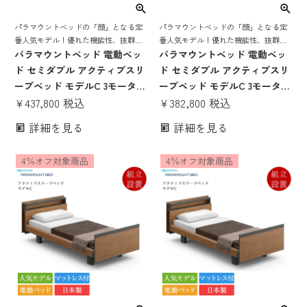
パラマウントベッドの「顔」となる定
パラマウントベッドの「顔」となる定
番人気モデル！優れた機能性、抜群の
番人気モデル！優れた機能性、抜群の
寝心地を誇る 電動リクライニングベッ
パラマウントベッド 電動ベッ
寝心地を誇る 電動リクライニングベッ
パラマウントベッド 電動ベッ
ド
ド
ド セミダブル アクティブスリ
ド セミダブル アクティブスリ
ープベッド モデルC 3モーター
ープベッド モデルC 3モーター
スクエアボード ハリウッドス
¥
437,800
税込
スクエアボード ハリウッドス
¥
382,800
税込
タイル Bタイプ手元スイッチ
タイル Bタイプ手元スイッチ
詳細を見る
詳細を見る
アクティブスリープマットレ
アクティブスリープマットレ
ス モデルS 厚さ15cm | 正規品
ス モデルS 厚さ12cm | 正規品
4％オフ対象商品
4％オフ対象商品
Active Sleep Bed マットレス
Active Sleep Bed マットレス
付き 介護ベッド
付き 介護ベッド