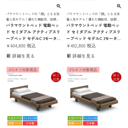
パラマウントベッドの「顔」となる定
パラマウントベッドの「顔」となる定
番人気モデル！優れた機能性、抜群の
番人気モデル！優れた機能性、抜群の
寝心地を誇る 電動リクライニングベッ
パラマウントベッド 電動ベッ
寝心地を誇る 電動リクライニングベッ
パラマウントベッド 電動ベッ
ド
ド
ド セミダブル アクティブスリ
ド セミダブル アクティブスリ
ープベッド モデルC 3モーター
ープベッド モデルC 3モーター
スクエアボード ヨーロピアン
¥
404,800
税込
スクエアボード ハリウッドス
¥
492,800
税込
スタイル Bタイプ手元スイッ
タイル Bタイプ手元スイッチ
詳細を見る
詳細を見る
チ アクティブスリープマット
アクティブスリープマットレ
レス モデルS 厚さ12cm | 正規
ス モデルS 厚さ16cm | 正規品
4％オフ対象商品
4％オフ対象商品
品 Active Sleep Bed マットレ
Active Sleep Bed マットレス
ス付き 介護ベッド
付き 介護ベッド