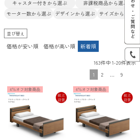
キャスター付きから選ぶ
非課税商品から選ぶ
モーター数から選ぶ
デザインから選ぶ
サイズから選ぶ
並び替え
価格が安い順
価格が高い順
新着順
163
件中
1
-
20
件表示
1
2
…
9
4％オフ対象商品
4％オフ対象商品