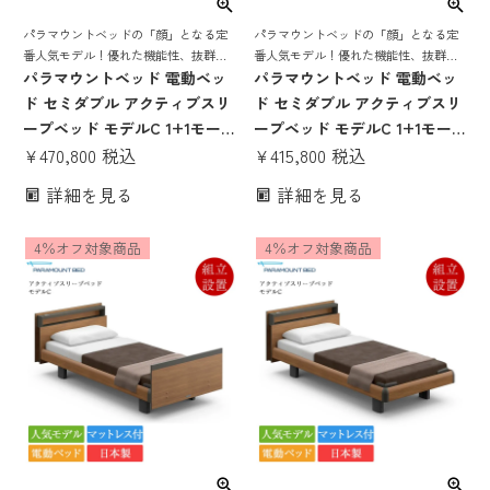
パラマウントベッドの「顔」となる定
パラマウントベッドの「顔」となる定
番人気モデル！優れた機能性、抜群の
番人気モデル！優れた機能性、抜群の
寝心地を誇る 電動リクライニングベッ
パラマウントベッド 電動ベッ
寝心地を誇る 電動リクライニングベッ
パラマウントベッド 電動ベッ
ド
ド
ド セミダブル アクティブスリ
ド セミダブル アクティブスリ
ープベッド モデルC 1+1モー
ープベッド モデルC 1+1モー
ター キューブボード ヨーロピ
¥
470,800
税込
ター キューブボード ヨーロピ
¥
415,800
税込
アンスタイル Bタイプ手元ス
アンスタイル Bタイプ手元ス
詳細を見る
詳細を見る
イッチ アクティブスリープマ
イッチ アクティブスリープマ
ットレス モデルS 厚さ16cm |
ットレス モデルS 厚さ15cm |
4％オフ対象商品
4％オフ対象商品
正規品 Active Sleep Bed マッ
正規品 Active Sleep Bed マッ
トレス付き 介護ベッド
トレス付き 介護ベッド