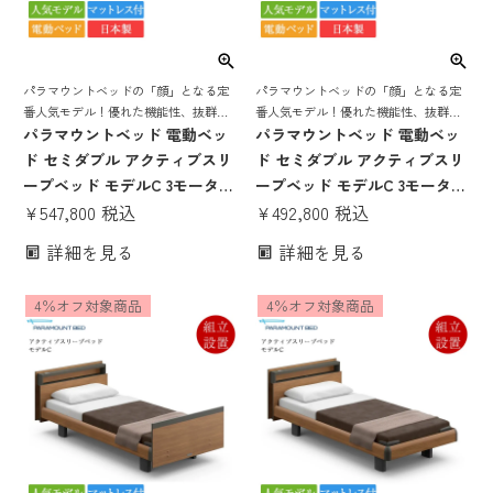
パラマウントベッドの「顔」となる定
パラマウントベッドの「顔」となる定
番人気モデル！優れた機能性、抜群の
番人気モデル！優れた機能性、抜群の
寝心地を誇る 電動リクライニングベッ
パラマウントベッド 電動ベッ
寝心地を誇る 電動リクライニングベッ
パラマウントベッド 電動ベッ
ド
ド
ド セミダブル アクティブスリ
ド セミダブル アクティブスリ
ープベッド モデルC 3モーター
ープベッド モデルC 3モーター
キューブボード ヨーロピアン
¥
547,800
税込
キューブボード ヨーロピアン
¥
492,800
税込
スタイル Bタイプ手元スイッ
スタイル Bタイプ手元スイッ
詳細を見る
詳細を見る
チ アクティブスリープマット
チ アクティブスリープマット
レス モデルS 厚さ16cm | 正規
レス モデルS 厚さ15cm | 正規
4％オフ対象商品
4％オフ対象商品
品 Active Sleep Bed マットレ
品 Active Sleep Bed マットレ
ス付き 介護ベッド
ス付き 介護ベッド