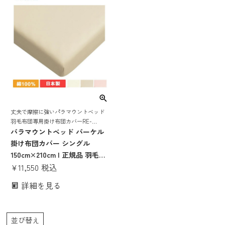
丈夫で摩擦に強いパラマウントベッド
羽毛布団専用掛け布団カバーRE-
ZF80SIVRE-ZF80SPIRE-ZF80SBE
パラマウントベッド パーケル
掛け布団カバー シングル
150cm×210cm | 正規品 羽毛布
団カバー 掛け布団カバー シン
¥
11,550
税込
グル 日本製 RE-ZF80SIV RE-
詳細を見る
ZF80SPI RE-ZF80SBE 掛け布
団カバー シングル 綿100% 日
本製
並び替え