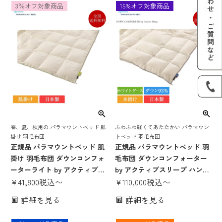
3％オフ対象商品
15%オフ対象商品
春、夏、秋用の パラマウントベッド 肌
ふわふわ軽くてあたたかい パラマウン
掛け 羽毛布団
トベッド 羽毛布団
正規品 パラマウントベッド 肌
正規品 パラマウントベッド 羽
掛け 羽毛布団 ダウンコンフォ
毛布団 ダウンコンフォーター
ーターライト by アクティブス
by アクティブスリープ ハンガ
リープ ハンガリー産ホワイト
¥
41,800
税込
〜
リー産ホワイトグース 93％ 1
¥
110,000
税込
〜
ダック | パラマウントベッド製
枚タイプ | パラマウントベッド
詳細を見る
詳細を見る
羽毛ふとん 暖かい 日本製 国産
製 羽毛ふとん 暖かい 日本製
ダウンコンフォーター アクテ
国産 ダウンコンフォーター ア