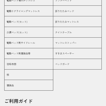
電動ベッド専門マットレス
ソファーベッド
電動リクライニングマットレス
折りたたみベッド
電動ベッド(セット)
折りたたみマットレス
介護ベッド(セット)
ナイトテーブル
電動ベッド用サイドレール
マットレストッパー
電動ベッド用寝装品等
すきまスペーサー
羽毛布団
ベッドガード
枕
寝装品
ご利用ガイド