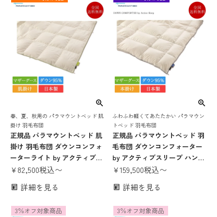
アクティブスリープ 掛け布団
布団 軽い 本掛け 本がけ シン
かけ布団 掛布団 シングル ダブ
グル ダブル セミシングル
ル セミシングル
春、夏、秋用の パラマウントベッド 肌
ふわふわ軽くてあたたかい パラマウン
掛け 羽毛布団
トベッド 羽毛布団
正規品 パラマウントベッド 肌
正規品 パラマウントベッド 羽
掛け 羽毛布団 ダウンコンフォ
毛布団 ダウンコンフォーター
ーターライト by アクティブス
by アクティブスリープ ハンガ
リープ ハンガリー産ホワイト
¥
82,500
税込
〜
リー産ホワイトマザーグース
¥
159,500
税込
〜
マザーグース 95％ | パラマウ
95％ 1枚タイプ | パラマウント
詳細を見る
詳細を見る
ントベッド製 羽毛ふとん 暖か
ベッド製 マザーグース 羽毛ふ
い 日本製 国産 ダウンコンフォ
とん 暖かい 日本製 国産 ダウ
3％オフ対象商品
3％オフ対象商品
ーター アクティブスリープ 掛
ンコンフォーター 掛け布団 本