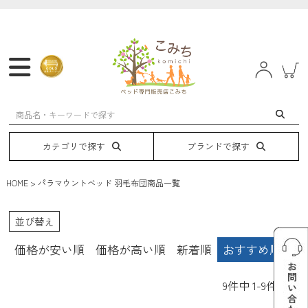
マットレス
フレーム
ベッド
電動ベッド
カテゴリで探す
ブランドで探す
HOME
パラマウントベッド 羽毛布団商品一覧
並び替え
価格が安い順
価格が高い順
新着順
おすすめ順
9
件中
1
-
9
件表示