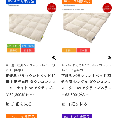
8％オフ対象商品
10%オフ対象商品
ィブスリープ 掛け布団 かけ布
クティブスリープ 掛け布団 か
団 掛布団 軽い 肌掛けシングル
け布団 掛布団 軽い 本掛け シ
ダブル セミシングル
ングル ダブル セミシングル
春、夏、秋用の パラマウントベッド 肌
ふわふわ軽くてあたたかい パラマウン
掛け 羽毛布団
トベッド 羽毛布団
正規品 パラマウントベッド 肌
正規品 パラマウントベッド 羽
掛け 羽毛布団 ダウンコンフォ
毛布団 シングル ダウンコンフ
ーターライト by アクティブス
ォーター by アクティブスリー
リープ ハンガリー産ホワイト
¥
52,800
税込
〜
プ ハンガリー産ホワイトダッ
¥
63,800
税込
〜
グース 93％ | パラマウントベ
ク 1枚タイプ | パラマウントベ
詳細を見る
詳細を見る
ッド製 羽毛ふとん 暖かい 日本
ッド製 羽毛ふとん 暖かい 日本
製 国産 ダウンコンフォーター
製 国産 掛け布団 かけ布団 掛
10%オフ対象商品
15%オフ対象商品