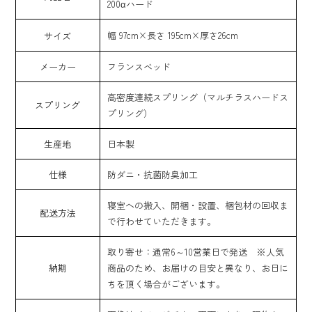
200αハード
幅 97cm×長さ 195cm×厚さ26cm
サイズ
メーカー
フランスベッド
高密度連続スプリング（マルチラスハードス
スプリング
プリング）
生産地
日本製
仕様
防ダニ・抗菌防臭加工
寝室への搬入、開梱・設置、梱包材の回収ま
配送方法
で行わせていただきます。
取り寄せ：通常6～10営業日で発送 ※人気
納期
商品のため、お届けの目安と異なり、お日に
ちを頂く場合がございます。