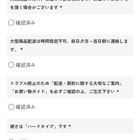
を頂く場合がございます
(必
確認済み
須)
大型商品配送は時間指定不可、前日夕方～当日朝に連絡しま
す。
(必
確認済み
須)
トラブル防止のため「配送・契約に関する大切なご案内」
「お買い物ガイド」を必ずご確認の上、ご注文下さい
(必
確認済み
須)
硬さは「ハードタイプ」です
(必