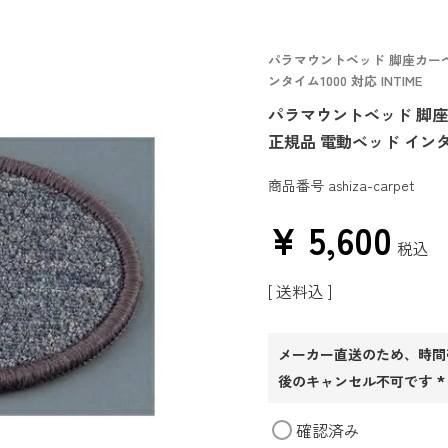
パラマウントベッド 脚座カーペッ
ンタイム1000 対応 INTIME
パラマウントベッド 脚座カ
正規品 電動ベッド インタイム
商品番号
ashiza-carpet
¥
5,600
税込
送料込
メーカー直送のため、時間
後のキャンセル不可です
(
確認済み
須