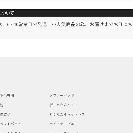
常、6～10営業日で発送 ※人気商品の為、お届けまでお日に
羽毛布団
ソファーベッド
枕
折りたたみベッド
寝装品
折りたたみマットレス
ベッドパッド
ナイトテーブル