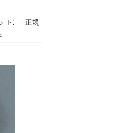
ト） | 正規
E