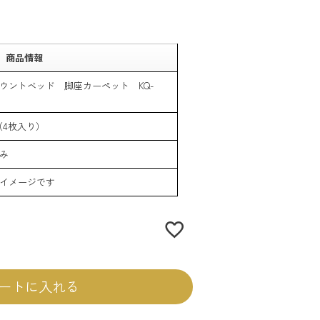
商品情報
ウントベッド 脚座カーペット KQ-
（4枚入り）
み
イメージです
ートに入れる