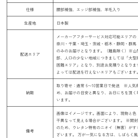
仕様
腰部補強、エッジ部補強、羊毛入り
生産地
日本製
メーカーアフターサービス対応可能エリアの
奈川・千葉・埼玉・茨城・栃木・静岡・群馬
のみのお届けとなります。（離島除く）※山
配送エリア
部、人口の少ない地域につきましては「大型
困難エリア」となり、別途お見積りとなりま
よっては配送を行えないエリアもございます
取り寄せ：通常 6〜10営業日で発送 ※人気
納期
め、お届けの目安と異なり、お日にちを頂く
います。
画像はイメージです。画面により、現物と色
干異なって見える場合がございます。 ※開
のため、ウレタン特有のニオイ（無害）がす
備考
ざいます。 万が一気になる方は、しばらく