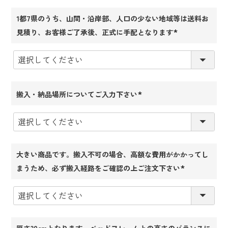
1都7県のうち、山間・沿岸部、人口の少ない地域等は送料お
見積り、お客様ご了承後、正式に手配となります
(必
須)
搬入・納品場所についてご入力下さい
(必
須)
大きい商品です。搬入不可の場合、高額な費用がかかってし
まうため、必ず搬入経路をご確認の上ご注文下さい
(必
須)
厚さ30cmとなります。ベッドフレームとの高さのバランスに