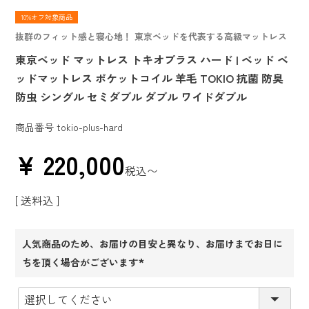
10%オフ対象商品
抜群のフィット感と寝心地！ 東京ベッドを代表する高級マットレス
東京ベッド マットレス トキオプラス ハード | ベッド ベ
ッドマットレス ポケットコイル 羊毛 TOKIO 抗菌 防臭
防虫 シングル セミダブル ダブル ワイドダブル
商品番号
tokio-plus-hard
¥
220,000
税込
〜
送料込
人気商品のため、お届けの目安と異なり、お届けまでお日に
ちを頂く場合がございます
(必
須)