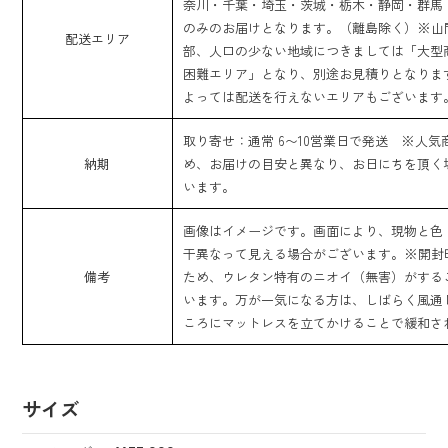
奈川・千葉・埼玉・茨城・栃木・静岡・群馬
のみのお届けとなります。（離島除く）※山
配送エリア
部、人口の少ない地域につきましては「大型
困難エリア」となり、別途お見積りとなりま
よっては配送を行えないエリアもございます
取り寄せ：通常 6〜10営業日で発送 ※人気
納期
め、お届けの目安と異なり、お日にちを頂く
います。
画像はイメージです。画面により、現物と色
干異なって見える場合がございます。※開封
備考
ため、ウレタン特有のニオイ（無害）がする
います。万が一気になる方は、しばらく風通
ころにマットレスを立てかけることで緩和さ
サイズ