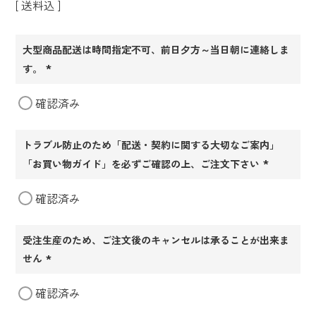
送料込
大型商品配送は時間指定不可、前日夕方～当日朝に連絡しま
す。
(必
確認済み
須)
トラブル防止のため「配送・契約に関する大切なご案内」
「お買い物ガイド」を必ずご確認の上、ご注文下さい
(必
確認済み
須)
受注生産のため、ご注文後のキャンセルは承ることが出来ま
せん
(必
確認済み
須)