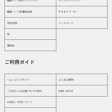
電動ベッド用サイドレール
マットレストッパー
電動ベッド用寝装品等
すきまスペーサー
羽毛布団
ベッドガード
枕
寝装品
ご利用ガイド
ショッピングガイド
よくある質問
ご注文からのお届けまでの流れ
お問い合わせ
お支払い方法について