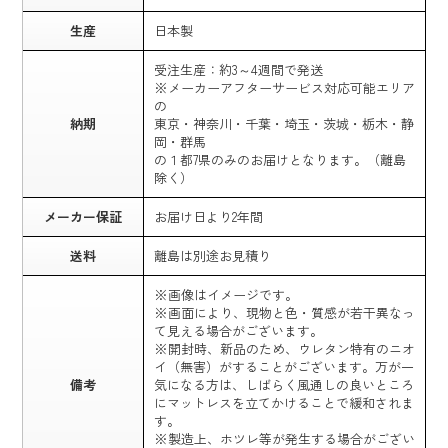
生産
日本製
受注生産：約3～4週間で発送
※メーカーアフターサービス対応可能エリア
の
納期
東京・神奈川・千葉・埼玉・茨城・栃木・静
岡・群馬
の１都7県のみのお届けとなります。（離島
除く）
メーカー保証
お届け日より2年間
送料
離島は別途お見積り
※画像はイメージです。
※画面により、現物と色・質感が若干異なっ
て見える場合がございます。
※開封時、新品のため、ウレタン特有のニオ
イ（無害）がすることがございます。万が一
備考
気になる方は、しばらく風通しの良いところ
にマットレスを立てかけることで緩和されま
す。
※製造上、ホツレ等が発生する場合がござい