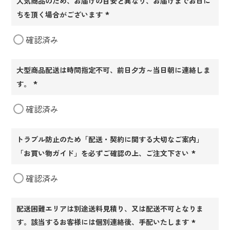
人気商品のため、お届けの目安と異なり、お届けまでお日に
ちを頂く場合がございます
(必
確認済み
須)
大型商品配送は時間指定不可、前日夕方～当日朝に連絡しま
す。
(必
確認済み
須)
トラブル防止のため「配送・契約に関する大切なご案内」
「お買い物ガイド」を必ずご確認の上、ご注文下さい
(必
確認済み
須)
配送困難エリアは別途送料見積り、又は配送不可となりま
す。該当するお客様には個別連絡後、手配いたします