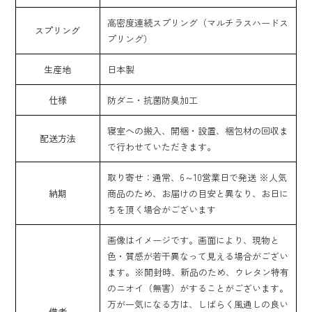
高密度連続スプリング（マルチラスハードス
スプリング
プリング）
生産地
日本製
仕様
防ダニ・抗菌防臭加工
寝室への搬入、開梱・設置、梱包材の回収ま
配送方法
で行わせていただきます。
取り寄せ：通常、6～10営業日で発送 ※人気
納期
商品のため、お届けの目安と異なり、お日に
ちを頂く場合がございます
画像はイメージです。画面により、現物と
色・質感が若干異なって見える場合がござい
ます。※開封時、新品のため、ウレタン特有
のニオイ（無害）がすることがございます。
万が一気になる方は、しばらく風通しの良い
備考