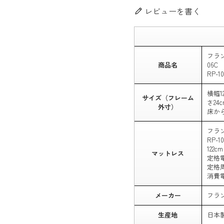
レビューを書く
フラ
商品名
06
RP-1
横幅1
サイズ（フレーム
さ24c
外寸）
床から
フラ
RP-1
122c
マットレス
定格電
定格周
消費電
メーカー
フラ
生産地
日本