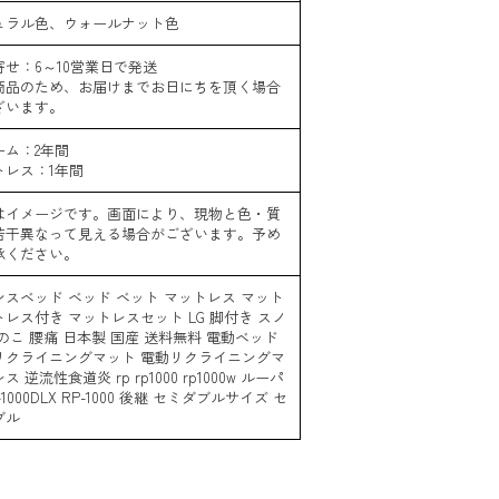
ュラル色、ウォールナット色
寄せ：6～10営業日で発送
商品のため、お届けまでお日にちを頂く場合
ざいます。
ーム：2年間
トレス：1年間
はイメージです。画面により、現物と色・質
若干異なって見える場合がございます。予め
承ください。
ンスベッド ベッド ベット マットレス マット
レス付き マットレスセット LG 脚付き スノ
のこ 腰痛 日本製 国産 送料無料 電動ベッド
リクライニングマット 電動リクライニングマ
ス 逆流性食道炎 rp rp1000 rp1000w ルーパ
-1000DLX RP-1000 後継 セミダブルサイズ セ
ブル