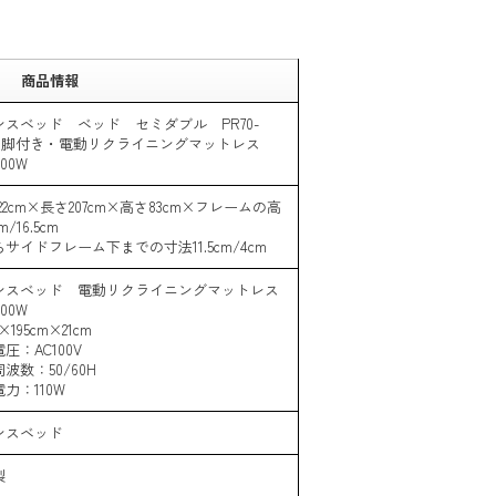
商品情報
ンスベッド ベッド セミダブル PR70-
C 脚付き・電動リクライニングマットレス
000W
22cm×長さ207cm×高さ83cm×フレームの高
m/16.5cm
サイドフレーム下までの寸法11.5cm/4cm
ンスベッド 電動リクライニングマットレス
000W
m×195cm×21cm
圧：AC100V
波数：50/60H
力：110W
ンスベッド
製