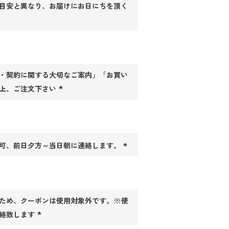
目安と異なり、お届けにお日にちを頂く
・契約に関する大切なご案内」「お買い
上、ご注文下さい
(必
須)
可、前日夕方～当日朝に連絡します。
(必
須)
ため、クーポンは使用対象外です。※使
連絡致します
(必