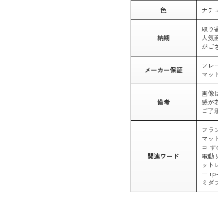
色
ナチ
取り
納期
人気
がご
フレ
メーカー保証
マッ
画像
備考
感が
ご了
フラ
マット
コ す
関連ワード
電動
ットレ
ー rp
ミダ