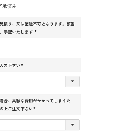
了承済み
須)
見積り、又は配送不可となります。該当
、手配いたします
(必
須)
入力下さい
(必
須)
場合、高額な費用がかかってしまうた
の上ご注文下さい
(必
須)