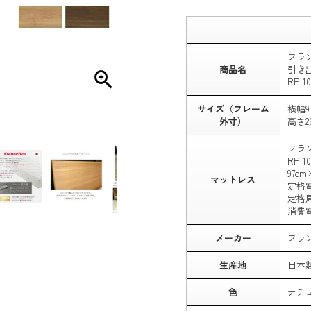
フラ
商品名
引き
RP-1
サイズ（フレーム
横幅9
外寸）
高さ2
フラ
RP-1
97cm
マットレス
定格電
定格周
消費電
メーカー
フラ
生産地
日本
色
ナチ