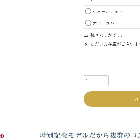
ウォールナット
ナチュラル
△
残りわずかです。
✕
ただいま在庫がございま
カ