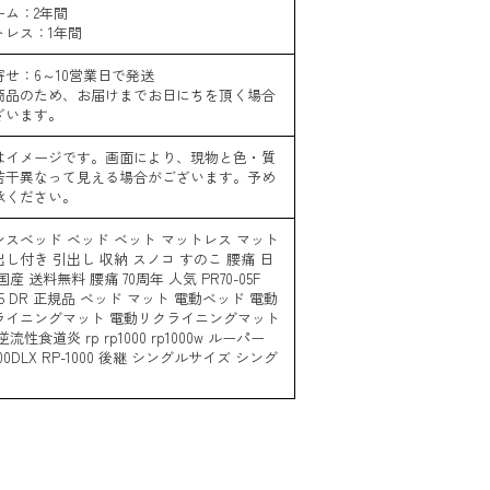
ーム：2年間
トレス：1年間
寄せ：6～10営業日で発送
商品のため、お届けまでお日にちを頂く場合
ざいます。
はイメージです。画面により、現物と色・質
若干異なって見える場合がございます。予め
承ください。
ンスベッド ベッド ベット マットレス マット
し付き 引出し 収納 スノコ すのこ 腰痛 日
国産 送料無料 腰痛 70周年 人気 PR70-05F
005 DR 正規品 ベッド マット 電動ベッド 電動
ライニングマット 電動リクライニングマット
流性食道炎 rp rp1000 rp1000w ルーパー
1000DLX RP-1000 後継 シングルサイズ シング