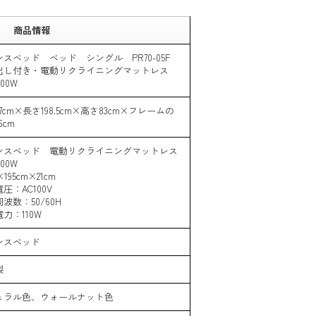
商品情報
ンスベッド ベッド シングル PR70-05F
出し付き・電動リクライニングマットレス
000W
7cm×長さ198.5cm×高さ83cm×フレームの
6cm
ンスベッド 電動リクライニングマットレス
000W
×195cm×21cm
圧：AC100V
波数：50/60H
力：110W
ンスベッド
製
ュラル色、ウォールナット色