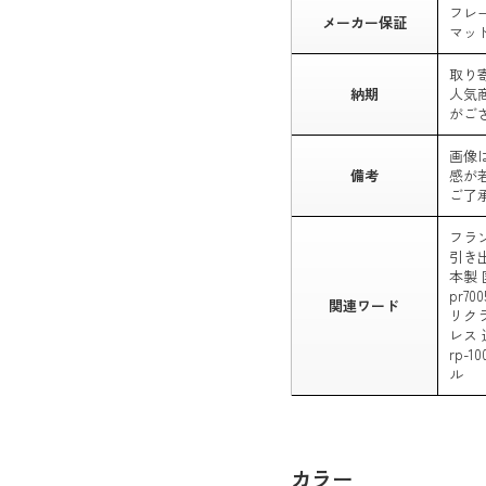
フレ
メーカー保証
マッ
取り
納期
人気
がご
画像
備考
感が
ご了
フラ
引き出
本製 
pr7
関連ワード
リク
レス 逆
rp-
ル
カラー