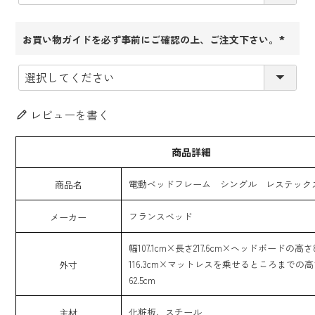
お買い物ガイドを必ず事前にご確認の上、ご注文下さい。
(必
須)
レビューを書く
商品詳細
電動ベッドフレーム シングル レステックス1
商品名
フランスベッド
メーカー
幅107.1cm×長さ217.6cm×ヘッドボードの高さ8
116.3cm×マットレスを乗せるところまでの高さ
外寸
62.5cm
化粧板、スチール
主材