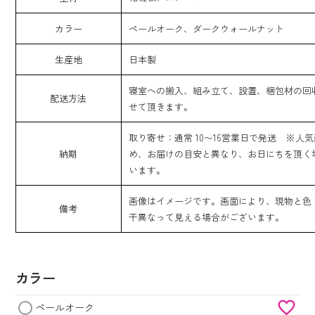
カラー
ペールオーク、ダークウォールナット
生産地
日本製
寝室への搬入、組み立て、設置、梱包材の回
配送方法
せて頂きます。
取り寄せ：通常 10〜16営業日で発送 ※人
納期
め、お届けの目安と異なり、お日にちを頂く
います。
画像はイメージです。画面により、現物と色
備考
干異なって見える場合がございます。
カラー
ペールオーク