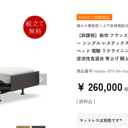
10%オフ対象商品
優れた機能性！上下昇降機能付
【非課税】新作 フランス
ー シングル レステックス1
ベッド 電動 リクライニン
逆流性食道炎 背上げ 脚
商品番号
restex-101f-3m-fr
¥
260,000
送料込
マットレスは別売です
(必