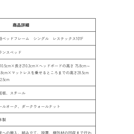
商品詳細
動ベッドフレーム シングル レステックス101F
ランスベッド
10.5cm×長さ210.3cm×ヘッドボードの高さ 75.8cm～
09.8cm×マットレスを乗せるところまでの高さ28.5cm
2.5cm
粧板、スチール
ールオーク、ダークウォールナット
本製
室への搬入、組み立て、設置、梱包材の回収まで行わ