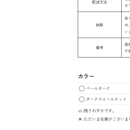
配送方法
せ
取
納期
め
い
画
備考
干
カラー
ペールオーク
ダークウォールナット
△
残りわずかです。
✕
ただいま在庫がございま