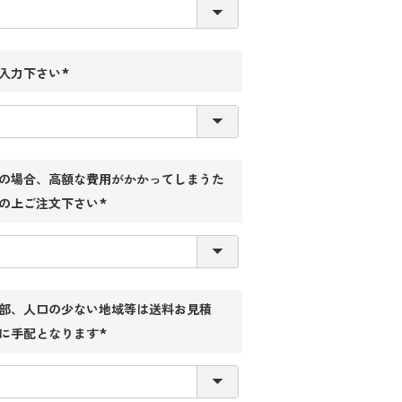
須)
入力下さい
(必
須)
の場合、高額な費用がかかってしまうた
の上ご注文下さい
(必
須)
部、人口の少ない地域等は送料お見積
に手配となります
(必
須)