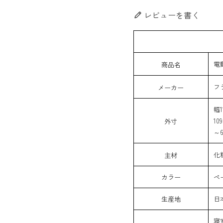
レビューを書く
電
商品名
フ
メーカー
幅1
1
外寸
～6
化
主材
カラー
ペ
生産地
日
寝