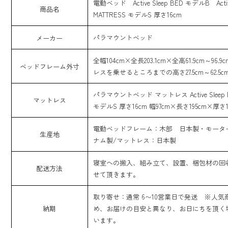
電動ベッド Active Sleep BED モデルB Active
商品名
MATTRESS モデルS 厚さ16cm
パラマウントベッド
メーカー
全幅104cm×全長203.1cm×全高61.9cm～96.
ベッドフレーム外寸
レスを乗せるところまでの高さ27.5cm～62.5c
パラマウントベッド マットレス Active Sleep M
マットレス
モデルS 厚さ16cm 幅97cm×長さ195cm×厚さ1
電動ベッドフレーム：木部 日本製・モータ
生産地
ナム製/マットレス：日本製
寝室への搬入、組み立て、設置、梱包材の回
配送方法
せて頂きます。
取り寄せ：通常 6〜10営業日で発送 ※人気
納期
め、お届けの目安と異なり、お日にちを頂く
います。