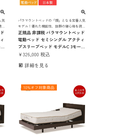
人気
パラマウントベッドの「顔」となる定番人気
誇る
モデル！優れた機能性、抜群の寝心地を誇る
ッド
電動リクライニングベッド
正規品 非課税 パラマウントベッド
ティ
電動ベッド セミシングル アクティ
ータ
ブスリープベッド モデルC 3モータ
ンス
ー スクエアボード ハリウッドスタ
¥
326,000
税込
ク
イル Aタイプ手元スイッチ アクテ
詳細を見る
ルS
ィブスリープマットレス モデルS
マッ
厚さ16cm | Active Sleep Bed マッ
トレス付き 介護ベッド
10%オフ対象商品