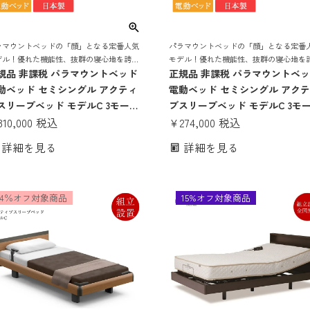
ラマウントベッドの「顔」となる定番人気
パラマウントベッドの「顔」となる定番
デル！優れた機能性、抜群の寝心地を誇る
モデル！優れた機能性、抜群の寝心地を
動リクライニングベッド
規品 非課税 パラマウントベッド
電動リクライニングベッド
正規品 非課税 パラマウントベ
動ベッド セミシングル アクティ
電動ベッド セミシングル アク
スリープベッド モデルC 3モータ
ブスリープベッド モデルC 3モ
 スクエアボード ヨーロピアンス
310,000
税込
ー スクエアボード ヨーロピア
¥
274,000
税込
イル Aタイプ手元スイッチ アク
タイル Aタイプ手元スイッチ ア
詳細を見る
詳細を見る
ィブスリープマットレス モデルS
ティブスリープマットレス モデ
15cm | Active Sleep Bed マッ
厚さ12cm | Active Sleep Bed 
レス付き 介護ベッド
トレス付き 介護ベッド
4％オフ対象商品
15%オフ対象商品