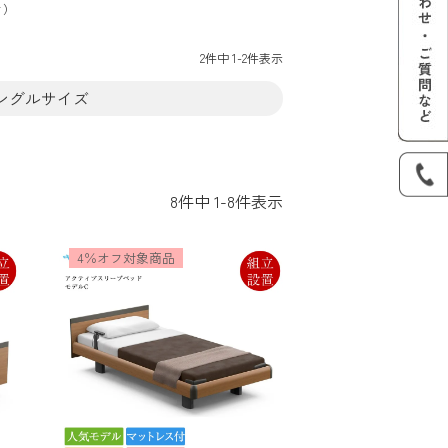
き）
2
件中
1
-
2
件表示
ングルサイズ
8
件中
1
-
8
件表示
4％オフ対象商品