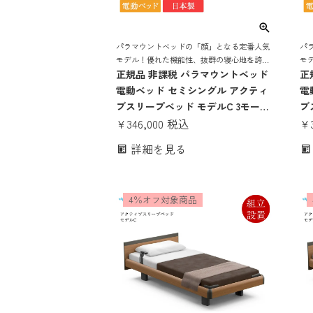
パラマウントベッドの「顔」となる定番人気
パ
モデル！優れた機能性、抜群の寝心地を誇る
モ
電動リクライニングベッド
正規品 非課税 パラマウントベッド
電
正
電動ベッド セミシングル アクティ
電
ブスリープベッド モデルC 3モータ
ブ
ー スクエアボード ヨーロピアンス
¥
346,000
税込
ー
¥
タイル Aタイプ手元スイッチ アク
タ
詳細を見る
ティブスリープマットレス モデルS
テ
厚さ16cm | Active Sleep Bed マッ
厚さ
トレス付き 介護ベッド
ト
4％オフ対象商品