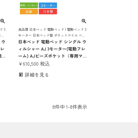
ド 3
高品質 日本ベッド 電動ベッド | 電動ベッド 3
ベッ
モーター 日本ベッド製 ポケットコイル ベッ
 付
 ウ
ド マットレス付き 電動ベット マットレス 付
日本ベッド 電動ベッド シングル ウ
き マットレスセット 日本製 国産 上下
フレ
ィルシャー AJ 3モーター(電動フレ
用マ
ーム) AJビーズポケット（専用マッ
電
トレス） | 正規品 WILSHIRE 電動
¥
610,500
税込
電動
ベッド 電動リクライニング 電動ア
詳細を見る
高級
ジャスタブルベッド 日本製 高級 上
ポケ
下昇降 日本製 国産 ビーズポケット
8
件中
1
-
8
件表示