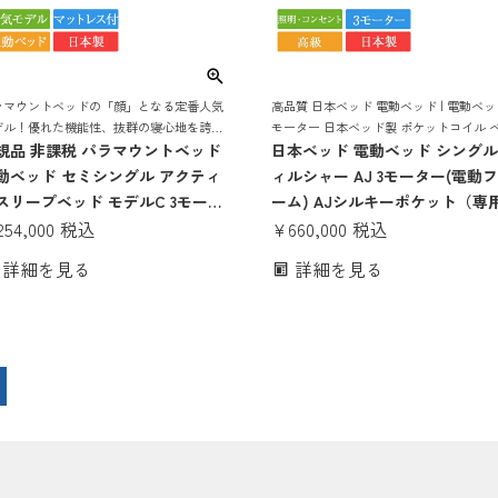
ラマウントベッドの「顔」となる定番人気
高品質 日本ベッド 電動ベッド | 電動ベッ
デル！優れた機能性、抜群の寝心地を誇る
モーター 日本ベッド製 ポケットコイル 
動リクライニングベッド
規品 非課税 パラマウントベッド
ド マットレス付き 電動ベット マットレス
日本ベッド 電動ベッド シングル
き マットレスセット 日本製 国産 上下
動ベッド セミシングル アクティ
ィルシャー AJ 3モーター(電動
スリープベッド モデルC 3モータ
ーム) AJシルキーポケット（専
 スクエアボード ハリウッドスタ
254,000
税込
ットレス） | 正規品 WILSHIRE 
¥
660,000
税込
ル Aタイプ手元スイッチ アクテ
動ベッド 電動リクライニング 
詳細を見る
詳細を見る
ブスリープマットレス モデルS
アジャスタブルベッド 日本製 
12cm | Active Sleep Bed マッ
上下昇降 日本製 国産 シルキー
レス付き 介護ベッド
ット