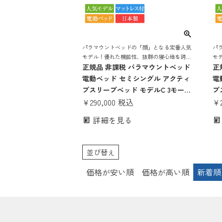
パラマウントベッドの「顔」となる定番人気
パ
モデル！優れた機能性、抜群の寝心地を誇る
モ
電動リクライニングベッド
正規品 非課税 パラマウントベッド
電
正
電動ベッド セミシングル アクティ
電
ブスリープベッド モデルC 3モータ
ブ
ー スクエアボード ハリウッドスタ
¥
290,000
税込
ー
¥
イル Aタイプ手元スイッチ アクテ
イ
詳細を見る
ィブスリープマットレス モデルS
ィ
厚さ15cm | Active Sleep Bed マッ
厚さ
トレス付き 介護ベッド
ト
並び替え
価格が安い順
価格が高い順
新着順