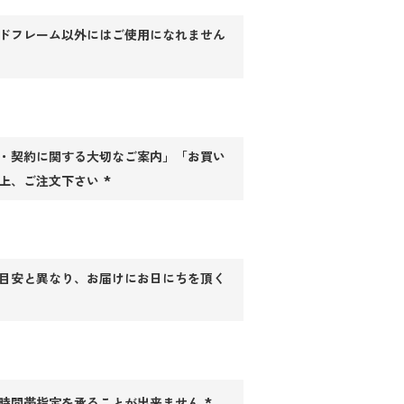
ドフレーム以外にはご使用になれません
必
)
・契約に関する大切なご案内」「お買い
上、ご注文下さい
(必
須)
目安と異なり、お届けにお日にちを頂く
時間帯指定を承ることが出来ません