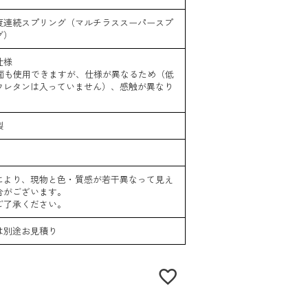
度連続スプリング（マルチラススーパースプ
グ）
仕様
面も使用できますが、仕様が異なるため（低
ウレタンは入っていません）、感触が異なり
。
製
ｇ
により、現物と色・質感が若干異なって見え
合がございます。
ご了承ください。
は別途お見積り