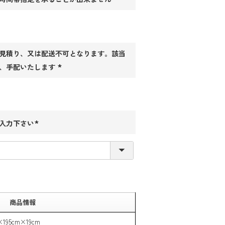
(必
須)
見積り、又は配送不可となります。該当
、手配いたします
(必
須)
入力下さい
(必
須)
商品情報
×195cm×19cm