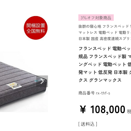
3％オフ対象商品
抜群の寝心地 フランスベッド 
マットレス 電動ベッド 電動リ
日本製 国産 高密度連続スプリ
フランスベッド 電動ベッド用
規品 フランスベッド製 
ングベッド 電動ベット 
発マット 低反発 日本製
クス グランマックス
商品番号
rx-thf-s
¥
108,000
送料込