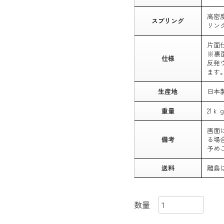
高密
スプリング
リン
片面
※裏
仕様
反発
ます
生産地
日本
重量
21ｋ
画面
備考
る場
予め
送料
離島