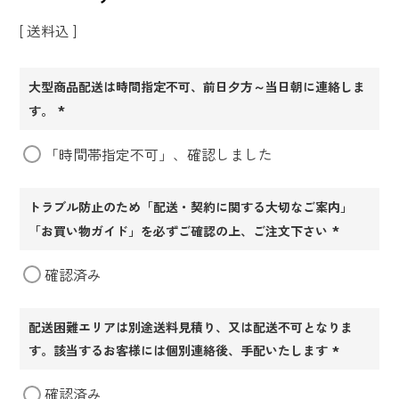
送料込
大型商品配送は時間指定不可、前日夕方～当日朝に連絡しま
す。
(必
「時間帯指定不可」、確認しました
須)
トラブル防止のため「配送・契約に関する大切なご案内」
「お買い物ガイド」を必ずご確認の上、ご注文下さい
(必
確認済み
須)
配送困難エリアは別途送料見積り、又は配送不可となりま
す。該当するお客様には個別連絡後、手配いたします
(必
確認済み
須)