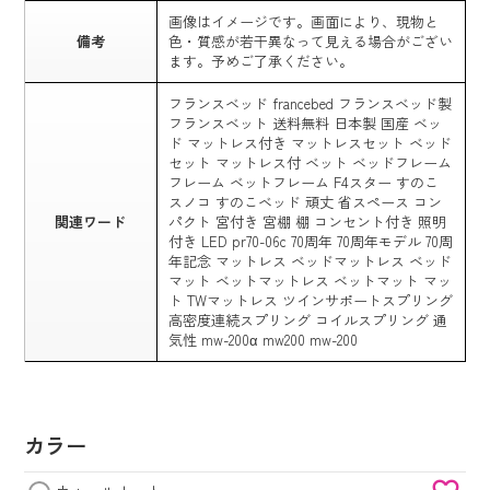
画像はイメージです。画面により、現物と
備考
色・質感が若干異なって見える場合がござい
ます。予めご了承ください。
フランスベッド francebed フランスベッド製
フランスベット 送料無料 日本製 国産 ベッ
ド マットレス付き マットレスセット ベッド
セット マットレス付 ベット ベッドフレーム
フレーム ベットフレーム F4スター すのこ
スノコ すのこベッド 頑丈 省スペース コン
関連ワード
パクト 宮付き 宮棚 棚 コンセント付き 照明
付き LED pr70-06c 70周年 70周年モデル 70周
年記念 マットレス ベッドマットレス ベッド
マット ベットマットレス ベットマット マッ
ト TWマットレス ツインサポートスプリング
高密度連続スプリング コイルスプリング 通
気性 mw-200α mw200 mw-200
カラー