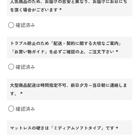
人気商品のため、お届けの目安と異なり、お届けにお日にち
を頂く場合がございます
(必
確認済み
須)
トラブル防止のため「配送・契約に関する大切なご案内」
「お買い物ガイド」を必ずご確認の上、ご注文下さい
(必
確認済み
須)
大型商品配送は時間指定不可、前日夕方～当日朝に連絡しま
す。
(必
確認済み
須)
マットレスの硬さは「ミディアムソフトタイプ」です
(必