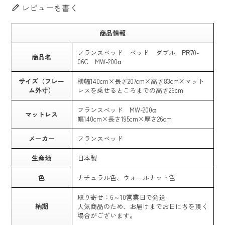
レビューを書く
商品情報
フランスベッド ベッド ダブル PR70-
商品名
06C MW-200α
サイズ（フレー
横幅140cm×長さ207cm×高さ83cm×マット
ム外寸）
レスを乗せるところまでの高さ26cm
フランスベッド MW-200α
マットレス
幅140cm×長さ195cm×厚さ26cm
メーカー
フランスベッド
生産地
日本製
色
ナチュラル色、ウォールナット色
取り寄せ：6～10営業日で発送
納期
人気商品のため、お届けまでお日にちを頂く
場合がございます。