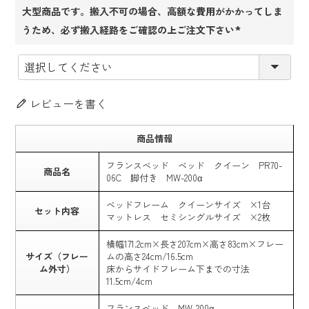
大型商品です。搬入不可の場合、高額な費用がかかってしま
うため、必ず搬入経路をご確認の上ご注文下さい
(必
須)
レビューを書く
商品情報
フランスベッド ベッド クイーン PR70-
商品名
06C 脚付き MW-200α
ベッドフレーム クイーンサイズ ×1台
セット内容
マットレス セミシングルサイズ ×2枚
横幅171.2cm×長さ207cm×高さ83cm×フレー
サイズ（フレー
ムの高さ24cm/16.5cm
ム外寸）
床からサイドフレーム下までの寸法
11.5cm/4cm
フランスベッド MW-200α