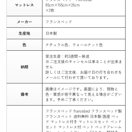
マットレス
85cm×195cm×26cm
×2枚
メーカー
フランスベッド
生産地
日本製
色
ナチュラル色、ウォールナット色
受注生産：約3週間～発送
※ご注文後のキャンセルは承ることが出来ま
納期
せん
詳しくはご注文後、お届け日の打ち合わせを
メールにて行わせて頂いております。
画像はイメージです。画面により、現物と
備考
色・質感が若干異なって見える場合がござい
ます。予めご了承ください。
フランスベッド francebed フランスベッド製
フランスベット 送料無料 日本製 国産 ベッ
ド マットレス付き マットレスセット ベッド
セット マットレス付 ベット ベッドフレーム