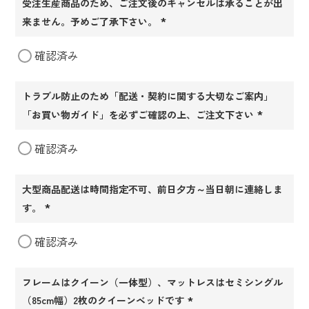
受注生産商品のため、ご注文後のキャンセルは承ることが出
来ません。予めご了承下さい。
(必
確認済み
須)
トラブル防止のため「配送・契約に関する大切なご案内」
「お買い物ガイド」を必ずご確認の上、ご注文下さい
(必
確認済み
須)
大型商品配送は時間指定不可、前日夕方～当日朝に連絡しま
す。
(必
確認済み
須)
フレームはクイーン（一体型）、マットレスはセミシングル
（85cm幅）2枚のクイーンベッドです