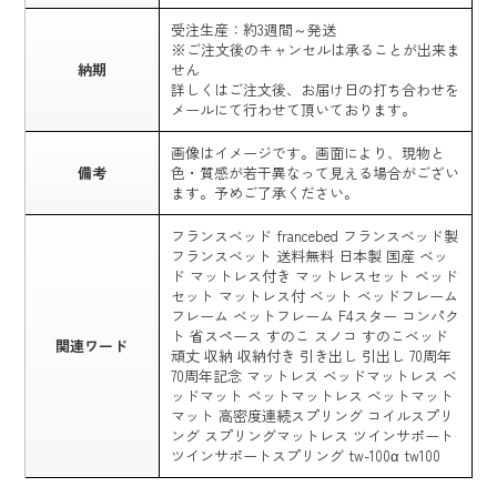
受注生産：約3週間～発送
※ご注文後のキャンセルは承ることが出来ま
納期
せん
詳しくはご注文後、お届け日の打ち合わせを
メールにて行わせて頂いております。
画像はイメージです。画面により、現物と
備考
色・質感が若干異なって見える場合がござい
ます。予めご了承ください。
フランスベッド francebed フランスベッド製
フランスベット 送料無料 日本製 国産 ベッ
ド マットレス付き マットレスセット ベッド
セット マットレス付 ベット ベッドフレーム
フレーム ベットフレーム F4スター コンパク
ト 省スペース すのこ スノコ すのこベッド
関連ワード
頑丈 収納 収納付き 引き出し 引出し 70周年
70周年記念 マットレス ベッドマットレス ベ
ッドマット ベットマットレス ベットマット
マット 高密度連続スプリング コイルスプリ
ング スプリングマットレス ツインサポート
ツインサポートスプリング tw-100α tw100