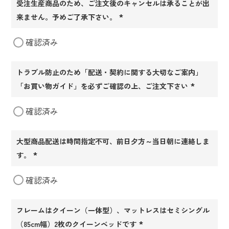
受注生産商品のため、ご注文後のキャンセルは承ることが出
来ません。予めご了承下さい。
(必
確認済み
須)
トラブル防止のため「配送・契約に関する大切なご案内」
「お買い物ガイド」を必ずご確認の上、ご注文下さい
(必
確認済み
須)
大型商品配送は時間指定不可、前日夕方～当日朝に連絡しま
す。
(必
確認済み
須)
フレームはクイーン（一体型）、マットレスはセミシングル
（85cm幅）2枚のクイーンベッドです