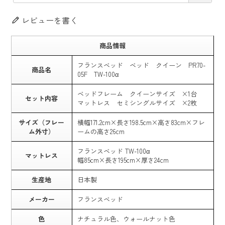
レビューを書く
商品情報
フランスベッド ベッド クイーン PR70-
商品名
05F TW-100α
ベッドフレーム クイーンサイズ ×1台
セット内容
マットレス セミシングルサイズ ×2枚
サイズ（フレー
横幅171.2cm×長さ198.5cm×高さ83cm×フレ
ム外寸）
ームの高さ26cm
フランスベッド TW-100α
マットレス
幅85cm×長さ195cm×厚さ24cm
生産地
日本製
メーカー
フランスベッド
色
ナチュラル色、ウォールナット色