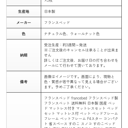
×2枚
生産地
日本製
メーカー
フランスベッド
色
ナチュラル色、ウォールナット色
受注生産：約3週間～発送
※ご注文後のキャンセルは承ることが出来ま
納期
せん
詳しくはご注文後、お届け日の打ち合わせを
メールにて行わせて頂いております。
画像はイメージです。画面により、現物と
備考
色・質感が若干異なって見える場合がござい
ます。予めご了承ください。
フランスベッド francebed フランスベッド製
フランスベット 送料無料 日本製 国産 ベッ
ド マットレス付き マットレスセット ベッド
セット マットレス付 ベット ベッドフレーム
フレーム ベットフレーム F4スター コンパク
ト 省スペース すのこ スノコ すのこベッド