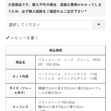
大型商品です。搬入不可の場合、高額な費用がかかってしま
うため、必ず搬入経路をご確認の上ご注文下さい
(必
須)
レビューを書く
商品情報
フランスベッド ベッド クイーン PR70-
商品名
05F MW-200α
ベッドフレーム クイーンサイズ ×1台
セット内容
マットレス セミシングルサイズ ×2枚
サイズ（フレー
横幅171.2cm×長さ198.5cm×高さ83cm×フレ
ム外寸）
ームの高さ26cm
フランスベッド MW-200α
マットレス
幅85cm×長さ195cm×厚さ26cm