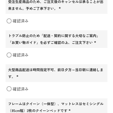
受注生産商品のため、ご注文後のキャンセルは承ることが出
来ません。予めご了承下さい。
(必
確認済み
須)
トラブル防止のため「配送・契約に関する大切なご案内」
「お買い物ガイド」を必ずご確認の上、ご注文下さい
(必
確認済み
須)
大型商品配送は時間指定不可、前日夕方～当日朝に連絡しま
す。
(必
確認済み
須)
フレームはクイーン（一体型）、マットレスはセミシングル
（85cm幅）2枚のクイーンベッドです