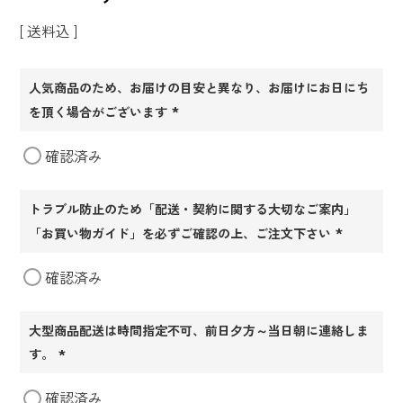
送料込
人気商品のため、お届けの目安と異なり、お届けにお日にち
を頂く場合がございます
(必
確認済み
須)
トラブル防止のため「配送・契約に関する大切なご案内」
「お買い物ガイド」を必ずご確認の上、ご注文下さい
(必
確認済み
須)
大型商品配送は時間指定不可、前日夕方～当日朝に連絡しま
す。
(必
確認済み
須)