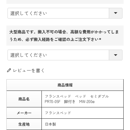
(必
須)
大型商品です。搬入不可の場合、高額な費用がかかってしま
うため、必ず搬入経路をご確認の上ご注文下さい
(必
須)
レビューを書く
商品情報
フランスベッド ベッド セミダブル
商品名
PR70-05F 脚付き MW-200α
メーカー
フランスベッド
生産地
日本製