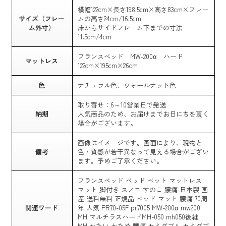
横幅122cm×長さ198.5cm×高さ83cm×フレー
サイズ（フレー
ムの高さ24cm/16.5cm
ム外寸）
床からサイドフレーム下までの寸法
11.5cm/4cm
フランスベッド MW-200α ハード
マットレス
122cm×195cm×26cm
色
ナチュラル色、ウォールナット色
取り寄せ：6～10営業日で発送
納期
人気商品のため、お届けまでお日にちを頂く
場合がございます。
画像はイメージです。画面により、現物と
備考
色・質感が若干異なって見える場合がござい
ます。予めご了承ください。
フランスベッド ベッド ベット マットレス
マット 脚付き スノコ すのこ 腰痛 日本製 国
産 送料無料 正規品 ベッド マット 腰痛 70周
関連ワード
年 人気 PR70-05F pr7005 MW-200α mw200
MH マルチラスハードMH-050 mh050後継
MH かたい かため 腰痛 セミダブル セミダブ