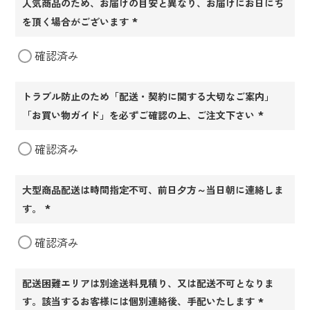
人気商品のため、お届けの目安と異なり、お届けにお日にち
を頂く場合がございます
(必
確認済み
須)
トラブル防止のため「配送・契約に関する大切なご案内」
「お買い物ガイド」を必ずご確認の上、ご注文下さい
(必
確認済み
須)
大型商品配送は時間指定不可、前日夕方～当日朝に連絡しま
す。
(必
確認済み
須)
配送困難エリアは別途送料見積り、又は配送不可となりま
す。該当するお客様には個別連絡後、手配いたします