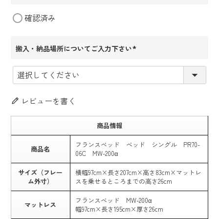
(必
確認済み
須)
搬入・納品場所についてご入力下さい
(必
須)
レビューを書く
商品情報
フランスベッド ベッド シングル PR70-
商品名
06C MW-200α
サイズ（フレー
横幅97cm×長さ207cm×高さ83cm×マットレ
ム外寸）
スを乗せるところまでの高さ26cm
フランスベッド MW-200α
マットレス
幅97cm×長さ195cm×厚さ26cm