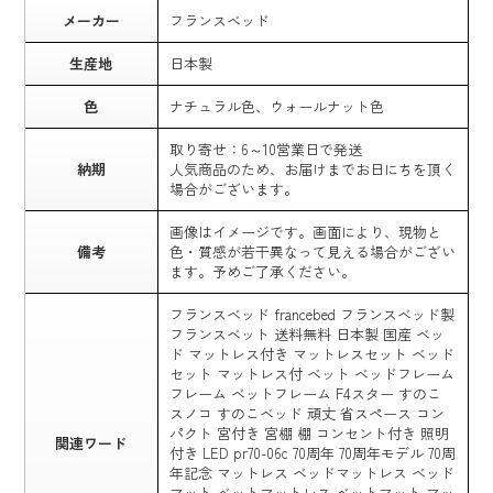
メーカー
フランスベッド
生産地
日本製
色
ナチュラル色、ウォールナット色
取り寄せ：6～10営業日で発送
納期
人気商品のため、お届けまでお日にちを頂く
場合がございます。
画像はイメージです。画面により、現物と
備考
色・質感が若干異なって見える場合がござい
ます。予めご了承ください。
フランスベッド francebed フランスベッド製
フランスベット 送料無料 日本製 国産 ベッ
ド マットレス付き マットレスセット ベッド
セット マットレス付 ベット ベッドフレーム
フレーム ベットフレーム F4スター すのこ
スノコ すのこベッド 頑丈 省スペース コン
パクト 宮付き 宮棚 棚 コンセント付き 照明
関連ワード
付き LED pr70-06c 70周年 70周年モデル 70周
年記念 マットレス ベッドマットレス ベッド
マット ベットマットレス ベットマット マッ