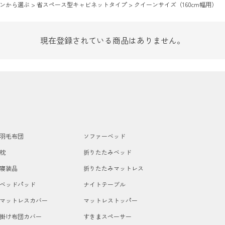
ンから選ぶ
省スペース型キャビネットタイプ
クイーンサイズ（160cm幅用）
現在登録されている商品はありません。
羽毛布団
ソファーベッド
枕
折りたたみベッド
寝装品
折りたたみマットレス
ベッドパッド
ナイトテーブル
マットレスカバー
マットレストッパー
掛け布団カバー
すきまスペーサー