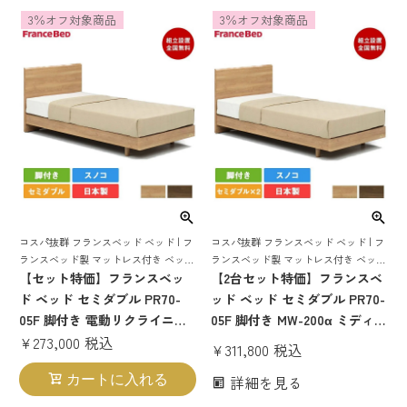
ト コンパクト すのこ スノコ
ベッドセット セミダブルベッ
3％オフ対象商品
3％オフ対象商品
すのこベッド 日本製 ファミリ
ド セミダブルベット 日本製 国
ーベッド 硬め 腰痛 目玉
産 すのこ 70周年 tw-010α
コスパ抜群 フランスベッド ベッド | フ
コスパ抜群 フランスベッド ベッド | フ
ランスベッド製 マットレス付き ベット
ランスベッド製 マットレス付き ベット
マットレス 付き マットレスセット 70
【セット特価】フランスベッ
マットレス 付き マットレスセット 70
【2台セット特価】フランスベ
周年 脚付き スノコ すのこ すのこベッ
周年 脚付き スノコ すのこ すのこベッ
ド ベッド セミダブル PR70-
ッド ベッド セミダブル PR70-
ド
ド
05F 脚付き 電動リクライニン
05F 脚付き MW-200α ミディア
グマットレス RP-1000W | 正規
¥
273,000
税込
ムソフト | 正規品 フランスベ
¥
311,800
税込
品 フランスベッド製 目玉 マッ
ッド製 セミダブルベッド マッ
詳細を見る
カートに入れる
トレス付き マットレス 70周年
トレス付き マットレスセット
pr7005 電動リクライニング
ベッドセット ベット コンパク