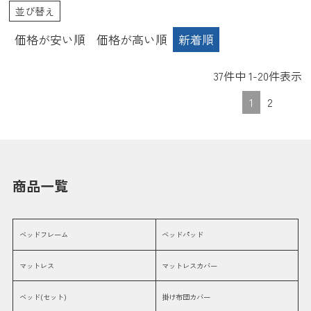
ブルサイズ 収納 収納付き 引き
ブルサイズ 収納 収納付き 引き
並び替え
出し すのこ スノコ コンパクト
出し すのこ スノコ コンパクト
価格が安い順
価格が高い順
新着順
37
件中
1
-
20
件表示
1
2
商品一覧
ベッドフレーム
ベッドパッド
マットレス
マットレスカバー
ベッド(セット)
掛け布団カバー