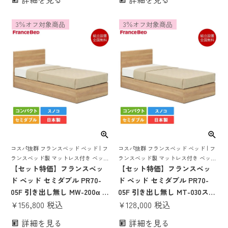
ベッドセット セミダブルベッ
マットレスセット ベッドセッ
ド 日本製 pr70-05f 70周年 コ
ト セミダブルベッド 日本製
3％オフ対象商品
3％オフ対象商品
ンパクト すのこ tw-010α 腰痛
pr70-05f 70周年 コンパクト
かたい かため ハード
すのこ mw200 mw-200a tw-
200
コスパ抜群 フランスベッド ベッド | フ
コスパ抜群 フランスベッド ベッド | フ
ランスベッド製 マットレス付き ベット
ランスベッド製 マットレス付き ベット
マットレス 付き マットレスセット 70
【セット特価】フランスベッ
マットレス 付き マットレスセット 70
【セット特価】フランスベッ
周年 スノコ すのこ すのこベッド mw-
周年 スノコ すのこ 腰痛 薄い 薄型
ド ベッド セミダブル PR70-
ド ベッド セミダブル PR70-
200a かたい かため 腰痛 mh
17cm かたい かため ハード
05F 引き出し無し MW-200α ハ
05F 引き出し無し MT-030スリ
ード | 正規品 フランスベッド
¥
156,800
税込
ム | 正規品 フランスベッド製
¥
128,000
税込
製 マットレス付き マットレス
マットレス付き マットレスセ
詳細を見る
詳細を見る
セット ベッドセット セミダブ
ット ベッドセット セミダブル