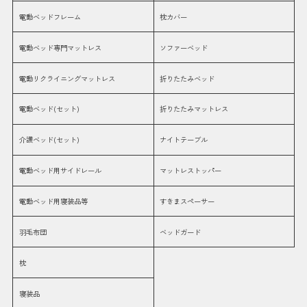
電動ベッドフレーム
枕カバー
電動ベッド専門マットレス
ソファーベッド
電動リクライニングマットレス
折りたたみベッド
電動ベッド(セット)
折りたたみマットレス
介護ベッド(セット)
ナイトテーブル
電動ベッド用サイドレール
マットレストッパー
電動ベッド用寝装品等
すきまスペーサー
羽毛布団
ベッドガード
枕
寝装品