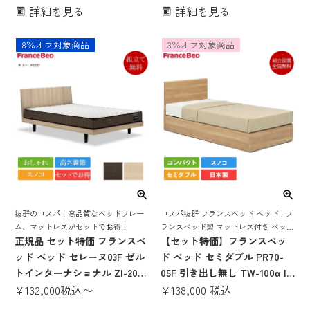
トレスセット ベッドセット ス
セット ベッドセット スノコ お
詳細を見る
詳細を見る
ノコ おしゃれ コンパクト 省ス
しゃれ コンパクト 省スペース
ペース シングル セミダブル ダ
シングル セミダブル ダブル
8％オフ対象商品
3％オフ対象商品
ブル 収納ベッド
抜群のコスパ！高品質なベッドフレー
コスパ抜群 フランスベッド ベッド | フ
ム、マットレスがセットでお得！
ランスベッド製 マットレス付き ベット
正規品 セット特価 フランスベ
マットレス 付き マットレスセット 70
【セット特価】フランスベッ
周年 スノコ すのこ すのこベッド
ッド ベッド セレーヌ03F ゼル
ド ベッド セミダブル PR70-
TW100 TW-100 tw-100a tw100a
トインターナショナル ZI-200 |
05F 引き出し無し TW-100α |
フランスベッド製 シングルベ
¥
132,000
税込
〜
正規品 フランスベッド製 マッ
¥
138,000
税込
ッド マットレス付き マットレ
トレス付き マットレスセット