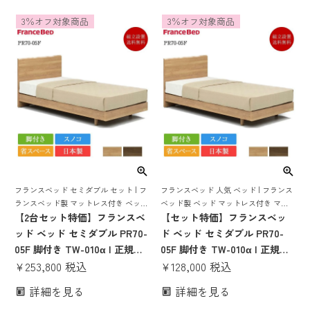
ト コンパクト すのこ スノコ
ベッドセット セミダブルベッ
3％オフ対象商品
3％オフ対象商品
すのこベッド 日本製 pr70-05f
ド セミダブルベット 日本製 国
tw-100α ファミリーベッド
産 すのこ 70周年
フランスベッド セミダブル セット | フ
フランスベッド 人気 ベッド | フランス
ランスベッド製 マットレス付き ベット
ベッド製 ベッド マットレス付き マッ
マットレス 付き マットレスセット 70
【2台セット特価】フランスベ
トレスセット ベッドセット 日本製 国
【セット特価】フランスベッ
周年 脚付き スノコ すのこ すのこベッ
産
ッド ベッド セミダブル PR70-
ド ベッド セミダブル PR70-
ド
05F 脚付き TW-010α | 正規品
05F 脚付き TW-010α | 正規品
フランスベッド製 セミダブル
¥
253,800
税込
フランスベッド製 ベッド マ
¥
128,000
税込
ベッド マットレス付き マット
ットレス付き マットレスセッ
詳細を見る
詳細を見る
レスセット ベッドセット ベッ
ト フレームマットレスセット