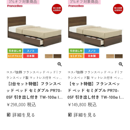
3％オフ対象商品
3％オフ対象商品
スノコ すのこベッド 日本製
たい かため ハード ベット
pr70-05f 70周年
コスパ抜群 フランスベッド ベッド | フ
コスパ抜群 フランスベッド ベッド | フ
ランスベッド製 マットレス付き ベット
ランスベッド製 マットレス付き ベット
マットレス 付き マットレスセット 70
【2台セット特価】フランスベ
マットレス 付き マットレスセット 70
【セット特価】フランスベッ
周年 収納 収納付き 引き出し 引出し ス
周年 収納 収納付き 引き出し 引出し ス
ッド ベッド セミダブル PR70-
ド ベッド セミダブル PR70-
ノコ すのこ すのこベッド
ノコ すのこ すのこベッド
05F 引き出し付き TW-100α |
05F 引き出し付き TW-100α |
正規品 フランスベッド製 セミ
¥
298,000
税込
正規品 フランスベッド製 セミ
¥
149,800
税込
ダブルベッド マットレス付き
ダブルベッド マットレス付き
詳細を見る
詳細を見る
マットレスセット ベッドセッ
マットレスセット ベッドセッ
ト マットレス付 ベット セミダ
ト マットレス付 ベット セミダ