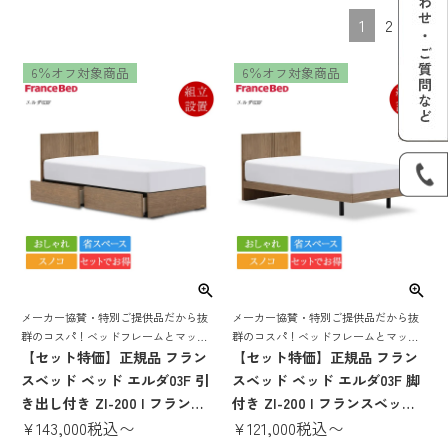
1
2
6％オフ対象商品
6％オフ対象商品
メーカー協賛・特別ご提供品だから抜
メーカー協賛・特別ご提供品だから抜
群のコスパ！ベッドフレームとマット
群のコスパ！ベッドフレームとマット
レスがセットでお得！
【セット特価】正規品 フラン
レスがセットでお得！
【セット特価】正規品 フラン
スベッド ベッド エルダ03F 引
スベッド ベッド エルダ03F 脚
き出し付き ZI-200 | フランス
付き ZI-200 | フランスベッド
ベッド製 マットレス付き マッ
¥
143,000
税込
〜
製 マットレス付き マットレス
¥
121,000
税込
〜