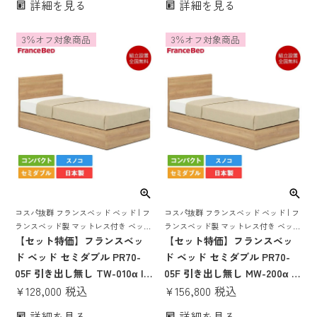
詳細を見る
詳細を見る
スセット ベッドセット すのこ
ベッドセット セミダブルベッ
おしゃれ 高さ調節 高さ調整 シ
ド 日本製 pr70-05f 70周年 コ
3％オフ対象商品
3％オフ対象商品
ングル セミダブル ダブル
ンパクト すのこ TW100 TW-
100 tw-100a tw100a
コスパ抜群 フランスベッド ベッド | フ
コスパ抜群 フランスベッド ベッド | フ
ランスベッド製 マットレス付き ベット
ランスベッド製 マットレス付き ベット
マットレス 付き マットレスセット 70
【セット特価】フランスベッ
マットレス 付き マットレスセット 70
【セット特価】フランスベッ
周年 スノコ すのこベッド tw-010α 腰痛
周年 スノコ すのこ すのこベッド
ド ベッド セミダブル PR70-
ド ベッド セミダブル PR70-
かたい かため ハード
mw200 mw-200a やわらかめ
05F 引き出し無し TW-010α |
05F 引き出し無し MW-200α ミ
正規品 フランスベッド製 マッ
¥
128,000
税込
ディアムソフト | 正規品 フラ
¥
156,800
税込
トレス付き マットレスセット
ンスベッド製 マットレス付き
詳細を見る
詳細を見る