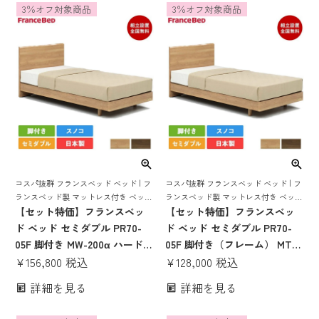
3％オフ対象商品
3％オフ対象商品
ト すのこ スノコ すのこベッド
スノコ すのこベッド 日本製
日本製 pr70-05f 70周年
pr70-05f 70周年
コスパ抜群 フランスベッド ベッド | フ
コスパ抜群 フランスベッド ベッド | フ
ランスベッド製 マットレス付き ベット
ランスベッド製 マットレス付き ベット
マットレス 付き マットレスセット 70
【セット特価】フランスベッ
マットレス 付き マットレスセット 70
【セット特価】フランスベッ
周年 脚付き スノコ すのこ すのこベッ
周年 脚付き スノコ すのこ すのこベッ
ド ベッド セミダブル PR70-
ド ベッド セミダブル PR70-
ド
ド
05F 脚付き MW-200α ハード |
05F 脚付き（フレーム） MT-
正規品 フランスベッド製 セミ
¥
156,800
税込
030スリム（マットレス） | 正
¥
128,000
税込
ダブルベッド マットレス付き
規品 フランスベッド製 目玉 マ
詳細を見る
詳細を見る
マットレスセット ベッドセッ
ットレス付き マットレス 70周
ト ベット コンパクト すのこ
年 pr7005 mt030 腰痛 薄い か