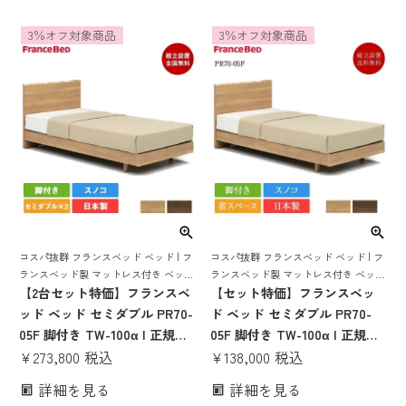
ルベッド 日本製 pr70-05f 70
ベッド 日本製 pr70-05f 70周
3％オフ対象商品
3％オフ対象商品
周年 コンパクト すのこ
年 コンパクト すのこ 腰痛 薄
mw200a mw-200a かたい かた
い 薄型 17cm かたい かため ハ
め 腰痛 mh
ード
コスパ抜群 フランスベッド ベッド | フ
コスパ抜群 フランスベッド ベッド | フ
ランスベッド製 マットレス付き ベット
ランスベッド製 マットレス付き ベット
マットレス 付き マットレスセット 70
【2台セット特価】フランスベ
マットレス 付き マットレスセット 70
【セット特価】フランスベッ
周年 脚付き スノコ すのこ すのこベッ
周年 脚付き スノコ すのこ すのこベッ
ッド ベッド セミダブル PR70-
ド ベッド セミダブル PR70-
ド
ド
05F 脚付き TW-100α | 正規品
05F 脚付き TW-100α | 正規品
フランスベッド製 セミダブル
¥
273,800
税込
フランスベッド製 ベッド マ
¥
138,000
税込
ベッド マットレス付き マット
ットレス付き マットレスセッ
詳細を見る
詳細を見る
レスセット ベッドセット ベッ
ト フレームマットレスセット