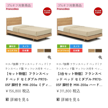
ト すのこ スノコ すのこベッド
3％オフ対象商品
3％オフ対象商品
日本製 pr70-05f 70周年
コスパ抜群 フランスベッド ベッド | フ
コスパ抜群 フランスベッド ベッド | フ
ランスベッド製 マットレス付き ベット
ランスベッド製 マットレス付き ベット
マットレス 付き マットレスセット 70
【セット特価】フランスベッ
マットレス 付き マットレスセット 70
【2台セット特価】フランスベ
周年 脚付き スノコ すのこ すのこベッ
周年 脚付き スノコ すのこ すのこベッ
ド ベッド セミダブル PR70-
ッド ベッド セミダブル PR70-
ド
ド
05F 脚付き MW-200α ミディア
05F 脚付き MW-200α ハード |
ムソフト | 正規品 フランスベ
¥
156,800
税込
正規品 フランスベッド製 セミ
¥
311,800
税込
ッド製 セミダブルベッド マッ
ダブルベッド マットレス付き
詳細を見る
詳細を見る
トレス付き マットレスセット
マットレスセット ベッドセッ
ベッドセット ベット コンパク
ト ベット コンパクト すのこ