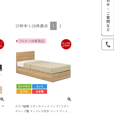
27
件中
1
-
20
件表示
1
2
3％オフ対象商品
、マ
コスパ抜群 フランスベッド ベッド | フラン
スベッド製 マットレス付き ベット マットレ