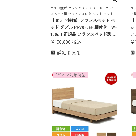
コスパ抜群 フランスベッド ベッド | フラン
フラ
スベッド製 マットレス付き ベット マットレ
ド
ス 付き マットレスセット 70周年 脚付き ス
【セット特価】フランスベッド ベ
ト 
【
ノコ すのこ すのこベッド
ッド ダブル PR70-05F 脚付き TW-
ッド
100α | 正規品 フランスベッド製 ベ
0
ッド マットレス付き マットレス
¥
156,800
税込
ッ
¥
セット フレームマットレスセット
セ
詳細を見る
ベッドセット ダブルベッド ダブル
ベ
ベット 日本製 国産 すのこ 70周年
ベ
tw
3％オフ対象商品