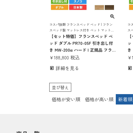
コスパ抜群 フランスベッド ベッド | フラン
コス
スベッド製 マットレス付き ベット マットレ
ス
ス 付き マットレスセット 70周年 収納 収納
【セット特価】フランスベッド ベ
ス 
【
付き 引き出し 引出し スノコ すのこ すのこ
付き
ッド ダブル PR70-05F 引き出し付
ッ
ベッド
ベ
き MW-200α ハード | 正規品 フラ
き
ンスベッド製 ダブルベッド マット
¥
188,800
税込
ッ
¥
レス付き マットレスセット ベッド
ド
詳細を見る
セット マットレス付 ベット ダブル
ス 
サイズ 収納 収納付き 引き出し す
か
のこ スノコ コンパクト 日本製
並び替え
価格が安い順
価格が高い順
新着順