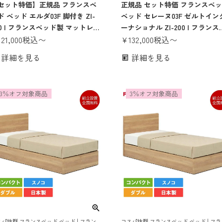
お得！
セット特価】正規品 フランスベ
正規品 セット特価 フランスベ
ド ベッド エルダ03F 脚付き ZI-
ベッド セレーヌ03F ゼルトイン
00 | フランスベッド製 マットレス
ーナショナル ZI-200 | フランス
き マットレスセット ベッドセッ
121,000
税込
〜
ッド製 シングルベッド マット
¥
132,000
税込
〜
 スノコ おしゃれ コンパクト 省
付き マットレスセット ベッド
詳細を見る
詳細を見る
ペース シングル セミダブル ダブ
ト すのこ おしゃれ 高さ調節 高
調整 シングル セミダブル ダブ
3％オフ対象商品
3％オフ対象商品
パ抜群 フランスベッド ベッド | フラン
コスパ抜群 フランスベッド ベッド | フラ