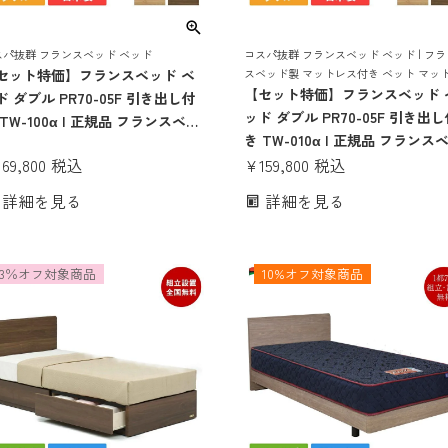
コスパ抜群 フランスベッド ベッド | フラ
スパ抜群 フランスベッド ベッド
スベッド製 マットレス付き ベット マッ
セット特価】フランスベッド ベ
ス 付き マットレスセット 70周年 収納 
【セット特価】フランスベッド 
ド ダブル PR70-05F 引き出し付
付き 引き出し 引出し スノコ すのこ すの
ッド ダブル PR70-05F 引き出
 TW-100α | 正規品 フランスベッ
ベッド
き TW-010α | 正規品 フランス
製 ダブルベッド マットレス付き
169,800
税込
ド製 ダブルベッド マットレス
¥
159,800
税込
ットレスセット ベッドセット マ
マットレスセット ベッドセット
トレス付 ベット ダブルサイズ 収
詳細を見る
詳細を見る
ットレス付 ベット ダブルサイズ
 収納付き 引き出し すのこ スノ
納 収納付き 引き出し すのこ ス
 コンパクト 日本製
コ コンパクト 日本製
3％オフ対象商品
10%オフ対象商品