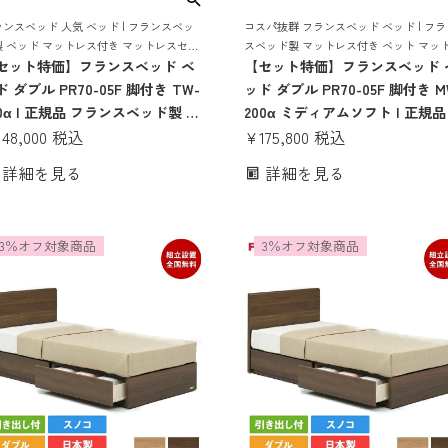
ンスベッド 人気 ベッド | フランスベッ
コスパ抜群 フランスベッド ベッド | フラ
製 ベッド マットレス付き マットレスセッ
スベッド製 マットレス付き ベット マッ
ベッドセット 日本製 国産
セット特価】フランスベッド ベ
ス 付き マットレスセット 70周年 脚付き
【セット特価】フランスベッド 
ノコ すのこ すのこベッド
 ダブル PR70-05F 脚付き TW-
ッド ダブル PR70-05F 脚付き M
10α | 正規品 フランスベッド製 ベ
200α ミディアムソフト | 正規品
ド マットレス付き マットレス
148,000
税込
ランスベッド製 ダブルベッド 
¥
175,800
税込
ット フレームマットレスセット
トレス付き マットレスセット 
詳細を見る
詳細を見る
ッドセット ダブルベッド ダブル
ドセット ベット コンパクト す
ット 日本製 国産 すのこ 70周年
スノコ すのこベッド 日本製 pr7
-010α
05f 70周年
3％オフ対象商品
3％オフ対象商品