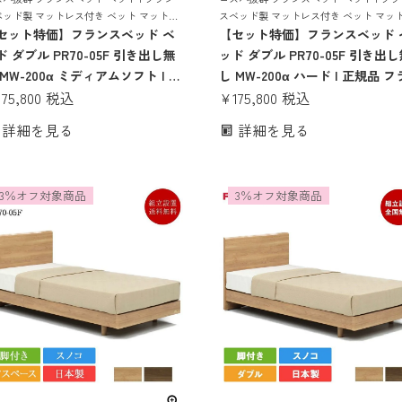
ベッド製 マットレス付き ベット マットレ
スベッド製 マットレス付き ベット マッ
付き マットレスセット 70周年 スノコ す
セット特価】フランスベッド ベ
ス 付き マットレスセット 70周年 スノコ
【セット特価】フランスベッド 
 すのこベッド mw200 mw-200a やわらか
のこ すのこベッド mw-200a かたい かた
ド ダブル PR70-05F 引き出し無
ッド ダブル PR70-05F 引き出
腰痛 mh
 MW-200α ミディアムソフト | 正
し MW-200α ハード | 正規品 フ
品 フランスベッド製 マットレス
175,800
税込
ンスベッド製 マットレス付き 
¥
175,800
税込
き マットレスセット ベッドセッ
トレスセット ベッドセット ダ
詳細を見る
詳細を見る
 ダブルベッド 日本製 pr70-05f
ベッド 日本製 pr70-05f 70周年
0周年 コンパクト すのこ mw200
ンパクト すのこ mw200a mw-20
-200a tw-200 やわらかめ
かたい かため 腰痛 mh
3％オフ対象商品
3％オフ対象商品