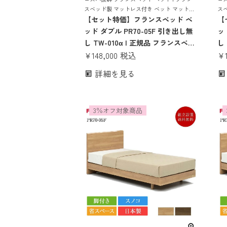
スベッド製 マットレス付き ベット マットレ
ス
ス 付き マットレスセット 70周年 スノコ す
【セット特価】フランスベッド ベ
ス 
【
のこベッド tw-010α 腰痛 かたい かため ハー
のこ
ッド ダブル PR70-05F 引き出し無
ッ
ド
め
し TW-010α | 正規品 フランスベッ
し
ド製 マットレス付き マットレスセ
¥
148,000
税込
規
¥
ット ベッドセット ダブルベッド 日
付
詳細を見る
本製 pr70-05f 70周年 コンパクト
ト
すのこ tw-010α 腰痛 かたい かた
7
め ハード
mw
3％オフ対象商品