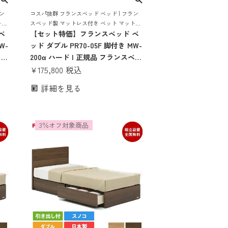
ン
コスパ抜群 フランスベッド ベッド | フラン
トレ
スベッド製 マットレス付き ベット マットレ
 ス
ベ
ス 付き マットレスセット 70周年 脚付き ス
【セット特価】フランスベッド ベ
ノコ すのこ すのこベッド
W-
ッド ダブル PR70-05F 脚付き MW-
 フ
200α ハード | 正規品 フランスベッ
マッ
ド製 ダブルベッド マットレス付き
¥
175,800
税込
ベッ
マットレスセット ベッドセット ベ
詳細を見る
のこ
ット コンパクト すのこ スノコ す
0-
のこベッド 日本製 pr70-05f 70周
年
3％オフ対象商品