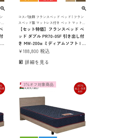
ン
コスパ抜群 フランスベッド ベッド | フラン
トレ
スベッド製 マットレス付き ベット マットレ
収納
ベ
ス 付き マットレスセット 70周年 収納 収納
【セット特価】フランスベッド ベ
こ
付き 引き出し 引出し スノコ すのこ すのこ
し付
ッド ダブル PR70-05F 引き出し付
ベッド
ベッ
き MW-200α ミディアムソフト | 正
付き
規品 フランスベッド製 ダブルベッ
¥
188,800
税込
 マ
ド マットレス付き マットレスセッ
詳細を見る
 収
ト ベッドセット マットレス付 ベッ
ノ
ト ダブルサイズ 収納 収納付き 引
き出し すのこ スノコ
3％オフ対象商品