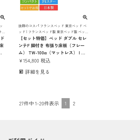
ッ
抜群のコスパ フランスベッド 東京ベッド ベ
トレ
ッド | フランスベッド製 東京ベッド製 ベッ
コン
ッド
ド マットレス付き ベット マットレスセット
【セット特価】ベッド ダブル セレ
脚付き 日本製 コンパクト
床
ンテF 脚付き 布張り床板（フレー
ー
ム） TW-100α（マットレス） | フ
き
ランスベッド 東京ベッド マットレ
¥
154,800
税込
国産
ス付き マットレスセット 日本製 国
詳細を見る
産 TW100 TW-100 tw-100a
tw100a 高密度連続スプリング 目玉
27
件中
1
-
20
件表示
1
2