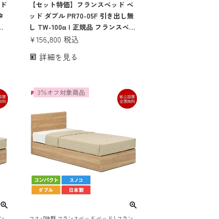
ッド
ス 付き マットレスセット 70周年 スノコ す
【セット特価】フランスベッド ベ
のこ すのこベッド TW100 TW-100 tw-100a
タ
ッド ダブル PR70-05F 引き出し無
tw100a
ベ
し TW-100α | 正規品 フランスベッ
レス
ド製 マットレス付き マットレスセ
¥
156,800
税込
セッ
ット ベッドセット ダブルベッド 日
詳細を見る
さ
本製 pr70-05f 70周年 コンパクト
ル
すのこ TW100 TW-100 tw-100a
tw100a
3％オフ対象商品
ン
コスパ抜群 フランスベッド ベッド | フラン