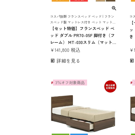
コスパ抜群 フランスベッド ベッド | フラン
コ
スベッド製 マットレス付き ベット マットレ
【
ス 付き マットレスセット 70周年 脚付き ス
【セット特価】フランスベッド ベ
ッ
ノコ すのこ すのこベッド
ッド ダブル PR70-05F 脚付き（フ
き
レーム） MT-030スリム（マットレ
ド
¥
ス） | 正規品 フランスベッド製 目
¥
141,800
税込
マ
玉 マットレス付き マットレス 70
ッ
詳細を見る
周年 pr7005 mt030 腰痛 薄い かた
納
い かため ハード ベット
コ
3％オフ対象商品