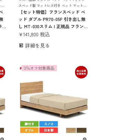
トレ
スベッド製 マットレス付き ベット マットレ
 す
ベ
ス 付き マットレスセット 70周年 スノコ す
【セット特価】フランスベッド ベ
め
のこ 腰痛 薄い 薄型 17cm かたい かため ハー
し無
ッド ダブル PR70-05F 引き出し無
ド
ラ
し MT-030スリム | 正規品 フランス
マッ
ベッド製 マットレス付き マットレ
¥
141,800
税込
ブル
スセット ベッドセット ダブルベッ
詳細を見る
 コ
ド 日本製 pr70-05f 70周年 コンパ
0a
クト すのこ 腰痛 薄い 薄型 17cm
かたい かため ハード
3％オフ対象商品