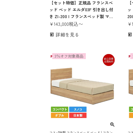
でお得！
【セット特価】正規品 フランスベ
で
【
ッド ベッド エルダ03F 引き出し付
ッ
き ZI-200 | フランスベッド製 マッ
2
トレス付き マットレスセット ベッ
¥
143,000
税込
〜
付
¥
ドセット スノコ おしゃれ コンパク
ト
詳細を見る
ト 省スペース シングル セミダブル
ス
ダブル 収納ベッド
ル
3％オフ対象商品
コスパ抜群 フランスベッド ベッド | フラン
コス