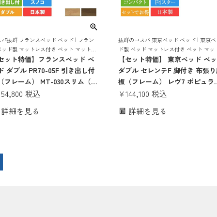
パ抜群 フランスベッド ベッド | フラン
抜群のコスパ 東京ベッド ベッド | 東京ベ
ベッド製 マットレス付き ベット マットレ
ド製 ベッド マットレス付き ベット マッ
付き マットレスセット 70周年 収納 収納
セット特価】フランスベッド ベ
スセット ポケットコイル 脚付き 日本製 
【セット特価】 東京ベッド ベ
 引き出し 引出し スノコ すのこ すのこ
パクト
ド ダブル PR70-05F 引き出し付
ダブル セレンテF 脚付き 布張り
ッド
（フレーム） MT-030スリム（マ
板（フレーム） レヴ7 ポピュラ
トレス） | 正規品 フランスベッ
154,800
税込
（マットレス） | マットレス付
¥
144,100
税込
製 目玉 マットレス付き マットレ
マットレスセット rev7 日本製 
詳細を見る
詳細を見る
70周年 pr7005 mt030 腰痛 薄い
ポケットコイル 目玉
たい かため ハード ベット