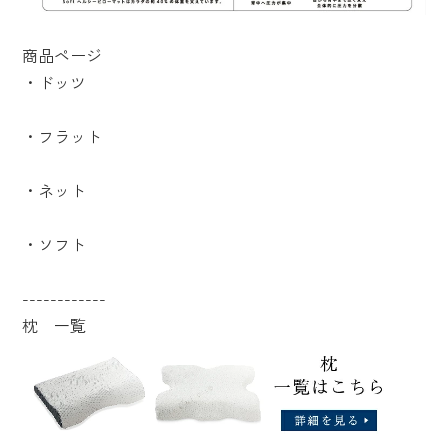
商品ページ
・
ドッツ
・
フラット
・
ネット
・
ソフト
------------
枕 一覧