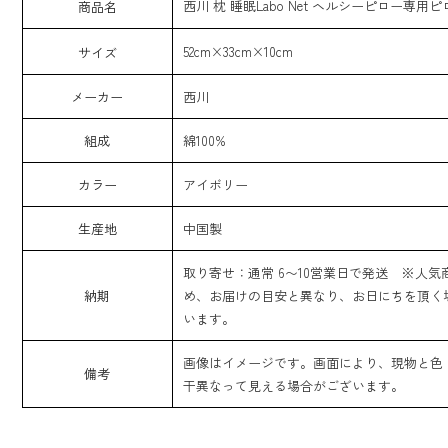
西川 枕 睡眠Labo Net ヘルシーピロー専用
商品名
52cm×33cm×10cm
サイズ
メーカー
西川
組成
綿100%
カラー
アイボリー
生産地
中国製
取り寄せ：通常 6〜10営業日で発送 ※人気
納期
め、お届けの目安と異なり、お日にちを頂く
います。
画像はイメージです。画面により、現物と色
備考
干異なって見える場合がございます。