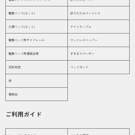
電動ベッド(セット)
折りたたみマットレス
介護ベッド(セット)
ナイトテーブル
電動ベッド用サイドレール
マットレストッパー
電動ベッド用寝装品等
すきまスペーサー
羽毛布団
ベッドガード
枕
寝装品
ご利用ガイド