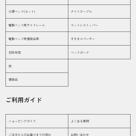
介護ベッド(セット)
ナイトテーブル
電動ベッド用サイドレール
マットレストッパー
電動ベッド用寝装品等
すきまスペーサー
羽毛布団
ベッドガード
枕
寝装品
ご利用ガイド
ショッピングガイド
よくある質問
ご注文からのお届けまでの流れ
お問い合わせ