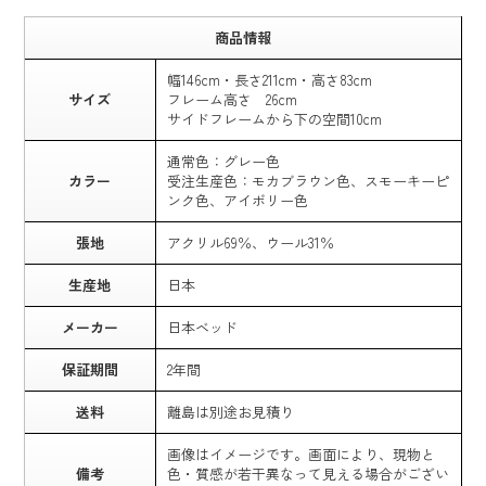
商品情報
幅146cm・長さ211cm・高さ83cm
サイズ
フレーム高さ 26cm
サイドフレームから下の空間10cm
通常色：グレー色
カラー
受注生産色：モカブラウン色、スモーキーピ
ンク色、アイボリー色
張地
アクリル69％、ウール31％
生産地
日本
メーカー
日本ベッド
保証期間
2年間
送料
離島は別途お見積り
画像はイメージです。画面により、現物と
備考
色・質感が若干異なって見える場合がござい