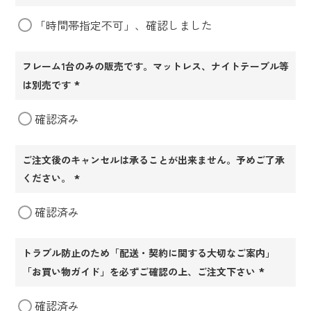
(必
「時間帯指定不可」、確認しました
須)
フレーム1台のみの販売です。マットレス、ナイトテーブル等
は別売です
(必
確認済み
須)
ご注文後のキャンセルは承ることが出来ません。予めご了承
ください。
(必
確認済み
須)
トラブル防止のため「配送・契約に関する大切なご案内」
「お買い物ガイド」を必ずご確認の上、ご注文下さい
(必
確認済み
須)