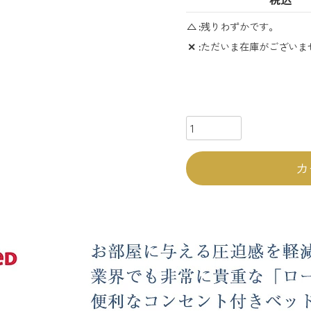
△
残りわずかです。
✕
ただいま在庫がございま
カ