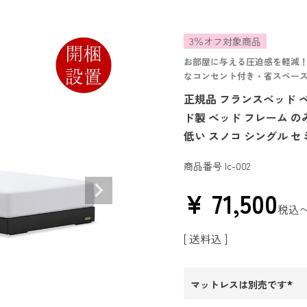
3％オフ対象商品
お部屋に与える圧迫感を軽減
なコンセント付き・省スペー
正規品 フランスベッド ベッ
ド製 ベッド フレーム の
低い スノコ シングル セ
商品番号
lc-002
¥
71,500
税込
送料込
マットレスは別売です
(必