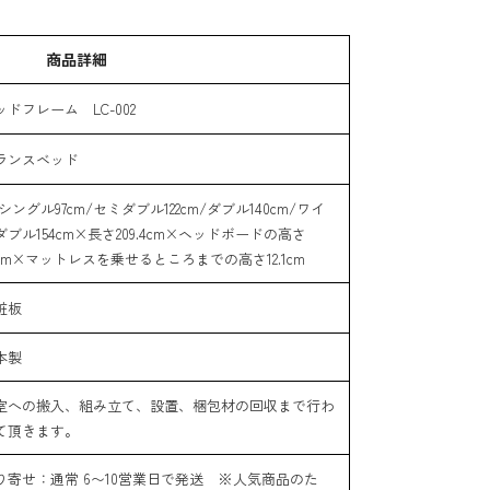
商品詳細
ッドフレーム LC-002
ランスベッド
シングル97cm/セミダブル122cm/ダブル140cm/ワイ
ダブル154cm×長さ209.4cm×ヘッドボードの高さ
0cm×マットレスを乗せるところまでの高さ12.1cm
粧板
本製
室への搬入、組み立て、設置、梱包材の回収まで行わ
て頂きます。
り寄せ：通常 6〜10営業日で発送 ※人気商品のた