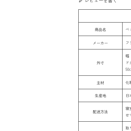
レビューを書く
ベ
商品名
フ
メーカー
幅 
ド
外寸
5
化
主材
生産地
日
寝
配送方法
せ
取