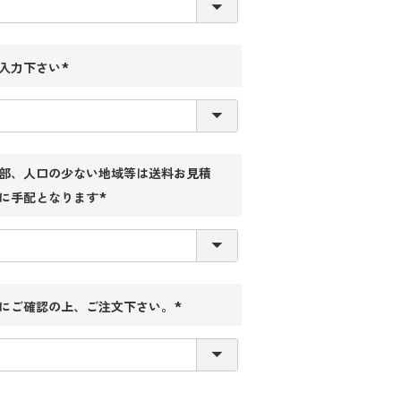
須)
入力下さい
(必
須)
部、人口の少ない地域等は送料お見積
に手配となります
(必
須)
にご確認の上、ご注文下さい。
(必
須)