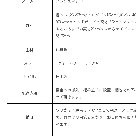
フランスベッド
メーカー
幅 シングル97cm/セミダブル122cm/ダブル14
203.4cm×ヘッドボードの高さ 85cm×マッ
外寸
るところまでの高さ26cm×床からサイドフ
間17.2cm
化粧板
主材
カラー
Fウォールナット、Fグレー
生産地
日本製
寝室への搬入、組み立て、設置、梱包材の回
配送方法
せて頂きます。
取り寄せ：通常 6〜10営業日で発送 ※人気
納期
め、お届けの目安と異なり、お日にちを頂く
います。