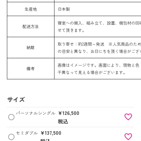
生産地
日本製
寝室への搬入、組み立て、設置、梱包材の回
配送方法
せて頂きます。
取り寄せ：約2週間～発送 ※人気商品のた
納期
の目安と異なり、お日にちを頂く場合がござ
画像はイメージです。画面により、現物と色
備考
干異なって見える場合がございます。
サイズ
¥
126,500
パーソナルシングル
税込
¥
137,500
セミダブル