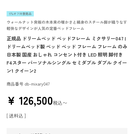
5％オフ対象商品
ウォールナット突板の木本来の暖かさと細身のスチール脚が織りなす
軽快なデザインが人気の定番ベッドフレーム
正規品 ドリームベッド ベッドフレーム ミクサリー047 |
ドリームベッド製 ベッド ベッド フレーム フレーム のみ
日本製 国産 おしゃれ コンセント付き LED 照明 脚付き
F4スター パーソナルシングル セミダブル ダブル クイー
ン1 クイーン2
商品番号
db-mixary047
¥
126,500
税込
〜
送料込