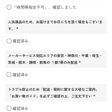
(必
「時間帯指定不可」、確認しました
須)
人気商品のため、お届けまでお日にちを頂く場合もございま
す。
(必
確認済み
須)
メーカーサービス対応エリアの東京・神奈川・千葉・埼玉・
茨城・栃木・静岡・群馬の １都7県のみ配送
(必
確認済み
須)
トラブル防止のため「配送・契約に関する大切なご案内」
「お買い物ガイド」を必ずご確認の上、ご注文下さい
(必
確認済み
須)