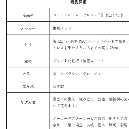
商品詳細
ベッドフレーム セレンテF 引き出し付き
商品名
東京ベッド
メーカー
幅 122cm×長さ 199cm×ヘッドボードの高さ 
外寸
トレスを乗せるところまでの高さ 23cm
プリント化粧板（抗菌コート）
主材
カラー
ダークブラウン、グレージュ
生産地
日本製
寝室への搬入、組み立て、設置、梱包材の回
配送方法
せて頂きます。
メーカーアフターサービス対応可能エリアの
奈川・千葉・埼玉・茨城・栃木・静岡・群馬