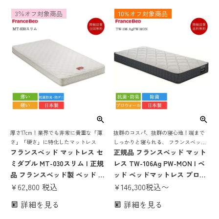
腰痛 抗菌 防臭 防ダニ シング
やわらかめ 抗菌 防臭 防ダニ
3％オフ対象商品
10%オフ対象商品
ルロング セミダブルロング ダ
シングルロング セミダブルロ
ブルロング ワイドダブルロン
ング ダブルロング ワイドダブ
グ クイーンロング セミシング
ルロング クイーンロング セミ
ルロング
シングルロング
厚さ17cm！業界でも非常に貴重な「薄
抜群のコスパ、抜群の寝心地！端まで
さ」「硬さ」に特化したマットレス
しっかりと寝られる、 フランスベッド
フランスベッド マットレス セ
が誇る最高技術を使用した 限定お買い
正規品 フランスベッド マット
得マットレス
ミダブル MT-030スリム | 正規
レス TW-106Ag PW-MON | ベ
品 フランスベッド製 ベッド セ
ッド ベッドマットレス プロウ
ミダブルマットレス セミダブ
¥
62,800
税込
ォール モアリー 除菌 キュリエ
¥
146,300
税込
〜
ルベッド ベッドマットレス か
スエージー シングル セミダブ
詳細を見る
詳細を見る
たい かため 硬め 腰痛 薄い 薄
ル ダブル ワイドダブル セミシ