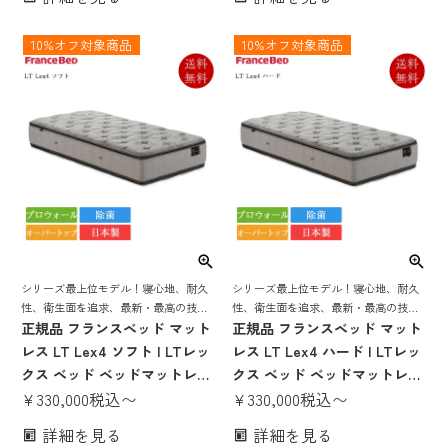
リー 羊毛 ウール 抗菌 防臭 防
リー 羊毛 ウール かたい かた
ダニ やわらかい やわらかめ シ
め 腰痛 抗菌 防臭 防ダニ シン
10%オフ対象商品
10%オフ対象商品
ングル セミダブル ダブル ワイ
グル セミダブル ダブル ワイド
ドダブル クイーン セミシング
ダブル クイーン セミシングル
ル
シリーズ最上位モデル！寝心地、耐久
シリーズ最上位モデル！寝心地、耐久
性、衛生面を追求、最新・最高の技
性、衛生面を追求、最新・最高の技
術、素材を駆使して作り上げた フラン
正規品 フランスベッド マット
術、素材を駆使して作り上げた フラン
正規品 フランスベッド マット
スベッドの「顔」となるマットレス
スベッドの「顔」となるマットレス
レス LT Lex4 ソフト | LTレッ
レス LT Lex4 ハード | LTレッ
クス ベッド ベッドマットレス
クス ベッド ベッドマットレス
高級マットレス オーバートッ
¥
330,000
税込
〜
高級マットレス オーバートッ
¥
330,000
税込
〜
プ プロウォール 除菌 キュリエ
プ プロウォール 除菌 キュリエ
詳細を見る
詳細を見る
スエージー モアリー 羊毛 ウー
スエージー モアリー 羊毛 ウー