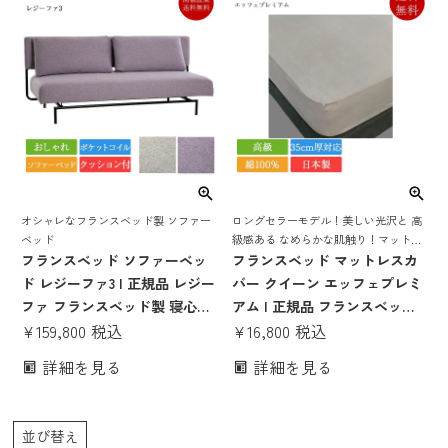
オシャレなフランスベッド製 ソファー
ロングセラーモデル！美しい光沢と 高
ベッド
級感ある なめらかな肌触り！マットレ
フランスベッド ソファーベッ
ス厚35cmまで対応、 フランスベッド
フランスベッド マットレスカ
高級マットレスカバー
ド レジーファ3 | 正規品 レジー
バー クイーン エッフェプレミ
ファ フランスベッド製 寝心地
アム | 正規品 フランスベッド
良い ソファーベッド ソファベ
¥
159,800
税込
製 ボックスシーツ シーツカバ
¥
16,800
税込
ッド ソファーベット ソファベ
ー シーツ クイックシーツ 洗え
詳細を見る
詳細を見る
ット レジーファ ポケットコイ
る effe エッフェ 四隅 ゴム 綿
ル おしゃれ 脚付き 3人掛け
綿100 綿100％ コットン クイ
ーンサイズ
並び替え