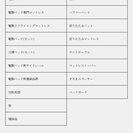
電動ベッド専門マットレス
ソファーベッド
電動リクライニングマットレス
折りたたみベッド
電動ベッド(セット)
折りたたみマットレス
介護ベッド(セット)
ナイトテーブル
電動ベッド用サイドレール
マットレストッパー
電動ベッド用寝装品等
すきまスペーサー
羽毛布団
ベッドガード
枕
寝装品