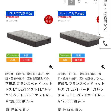
1
2
3
…
44
8％オフ対象商品
8％オフ対象商品
寝心地、耐久性、衛生面を追求、最
寝心地、耐久性、衛生面を追求、最
新・最高の技術、素材を駆使して作り
新・最高の技術、素材を駆使して作り
上げた フランスベッドの「顔」となる
正規品 フランスベッド マット
上げた フランスベッドの「顔」となる
正規品 フランスベッド マット
マットレス
マットレス
レス LT Lex1 ソフト | LTレッ
レス LT Lex1 ハード | LTレッ
クス ベッド ベッドマットレス
クス ベッド ベッドマットレス
高級マットレス プロウォール
¥
198,000
税込
〜
高級マットレス プロウォール
¥
198,000
税込
〜
除菌 キュリエスエージー モア
除菌 キュリエスエージー モア
詳細を見る
詳細を見る