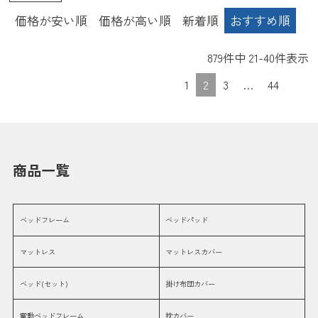
価格が安い順
価格が高い順
新着順
おすすめ順
879
件中
21
-
40
件表示
1
2
3
…
44
商品一覧
ベッドフレーム
ベッドパッド
マットレス
マットレスカバー
ベッド(セット)
掛け布団カバー
電動ベッドフレーム
枕カバー