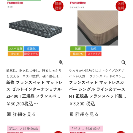
通気性、耐久性に優れ、腰をしっかり
やわらかい肌触りにストライプのデザ
と支える！コスパ抜群、硬い寝心地の
インが人気！ フランスベッドのロング
限定超特価マットレス
新作 フランスベッド マットレ
セラー マットレスカバー
フランスベッド マットレスカ
ス ゼルトインターナショナル
バー シングル ライン＆アース
ZI-100 | 正規品 フランスベッ
N | 正規品 フランスベッド製
ド製 ベッド ベッドマットレス
¥
50,300
税込
〜
ボックスシーツ シーツカバー
¥
8,800
税込
かため 硬め かたい 腰痛 薄い
シーツ クイックシーツ 洗える
詳細を見る
詳細を見る
20cm シングル セミダブル ダ
抗菌防臭 ストライプ おしゃれ
ブル
オシャレ 綿 綿100 綿100％ コ
3％オフ対象商品
3％オフ対象商品
ットン シングルサイズ