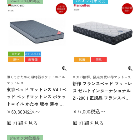
6％オフ対象商品
7％オフ対象商品
ットン クイーンサイズ
薄くてかための超特価ポケットコイル
コスパ抜群、限定お買い得マットレス
マットレス
新作 フランスベッド マットレ
東京ベッド マットレス V4 | ベ
ス ゼルトインターナショナル
ッド ベッドマットレス ポケッ
ZI-200 | 正規品 フランスベッ
トコイル かため 硬め 薄め 薄
ド シングルマットレス シング
¥
77,000
税込
〜
い 厚さ16cm V-4 シングル セ
¥
69,300
税込
〜
ルベッド ベッドマットレス 腰
ミダブル ダブル ワイドダブル
痛 高密度連続スプリング
詳細を見る
詳細を見る
クイーン
6％オフ対象商品