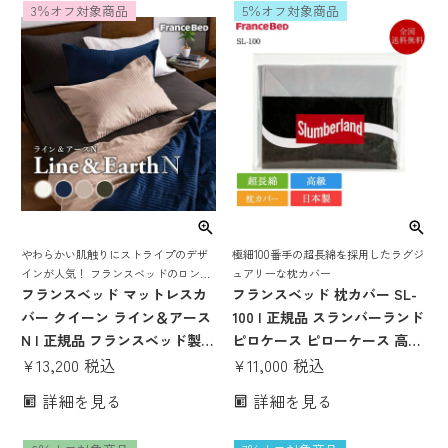
3％オフ対象商品
5％オフ対象商品
密度連続スプリング 抗菌 防ダ
ニ
やわらかい肌触りにストライプのデザ
極細100番手の超長綿を採用したラグジ
インが人気！ フランスベッドのロング
ュアリーな枕カバー
セラー マットレスカバー
フランスベッド マットレスカ
フランスベッド 枕カバー SL-
バー クイーン ライン＆アース
100 | 正規品 スランバーランド
N | 正規品 フランスベッド製
ピロケース ピローケース 高級
ボックスシーツ シーツカバー
¥
13,200
税込
超長綿 サテン 日本製 国産 綿
¥
11,000
税込
シーツ クイックシーツ 洗える
100％ 綿100 綿 コットン スラ
詳細を見る
詳細を見る
抗菌防臭 ストライプ おしゃれ
ンバーランド
オシャレ 綿 綿100 綿100％ コ