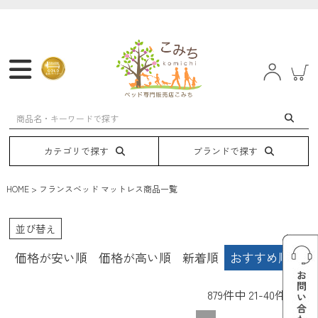
マットレス
フレーム
ベッド
電動ベッド
カテゴリで探す
ブランドで探す
HOME
フランスベッド マットレス商品一覧
並び替え
価格が安い順
価格が高い順
新着順
おすすめ順
879
件中
21
-
40
件表示