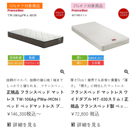
め 17cm 日本製 国産 高密度連
ングル
10%オフ対象商品
3％オフ対象商品
続スプリング 抗菌 防ダニ
抜群のコスパ、抜群の寝心地！端まで
厚さ17cm！業界でも非常に貴重な「薄
しっかりと寝られる、 フランスベッド
さ」「硬さ」に特化したマットレス
が誇る最高技術を使用した 限定お買い
正規品 フランスベッド マット
フランスベッド マットレス ワ
得マットレス
レス TW-106Ag PWα-MON |
イドダブル MT-030スリム | 正
ベッド ベッドマットレス プロ
規品 フランスベッド製 ベッド
ウォール モアリー 除菌 キュリ
¥
146,300
税込
〜
ワイドダブルマットレス ワイ
¥
72,800
税込
エスエージー シングル セミダ
ドダブルベッド ベッドマット
詳細を見る
詳細を見る
ブル ダブル ワイドダブル セミ
レス かたい かため 硬め 腰痛
シングル
薄い 薄め 17cm 日本製 国産 高