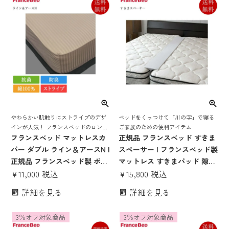
やわらかい肌触りにストライプのデザ
ベッドをくっつけて「川の字」で寝る
インが人気！ フランスベッドのロング
ご家族のための便利アイテム
セラー マットレスカバー
フランスベッド マットレスカ
正規品 フランスベッド すきま
バー ダブル ライン＆アースN |
スペーサー | フランスベッド製
正規品 フランスベッド製 ボッ
マットレス すきまパッド 隙間
クスシーツ シーツカバー シー
¥
11,000
税込
パッド クイーンベッド キング
¥
15,800
税込
ツ クイックシーツ 洗える 抗菌
ベッド シングルベッド ベッド
詳細を見る
詳細を見る
防臭 ストライプ おしゃれ オシ
すきまスペーサー ファミリー
ャレ 綿 綿100 綿100％ コット
ベッド ベッド くっつける
3％オフ対象商品
3％オフ対象商品
ン ダブルサイズ