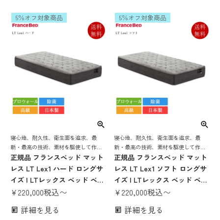
ル 抗菌 防臭 防ダニ 高触感 シ
ル 抗菌 防臭 防ダニ 高触感 シ
5％オフ対象商品
5％オフ対象商品
ングル セミダブル ダブル ワイ
ングル セミダブル ダブル ワイ
ドダブル クイーン セミシング
ドダブル クイーン セミシング
ル
ル
寝心地、耐久性、衛生面を追求、最
寝心地、耐久性、衛生面を追求、最
新・最高の技術、素材を駆使して作り
新・最高の技術、素材を駆使して作り
上げた フランスベッドの「顔」となる
正規品 フランスベッド マット
上げた フランスベッドの「顔」となる
正規品 フランスベッド マット
マットレス
マットレス
レス LT Lex1 ハード ロングサ
レス LT Lex1 ソフト ロングサ
イズ | LTレックス ベッド ベッ
イズ | LTレックス ベッド ベッ
ドマットレス 高級マットレス
¥
220,000
税込
〜
ドマットレス 高級マットレス
¥
220,000
税込
〜
プロウォール 除菌 キュリエス
プロウォール 除菌 キュリエス
詳細を見る
詳細を見る
エージー モアリー 羊毛 ウール
エージー モアリー 羊毛 ウール