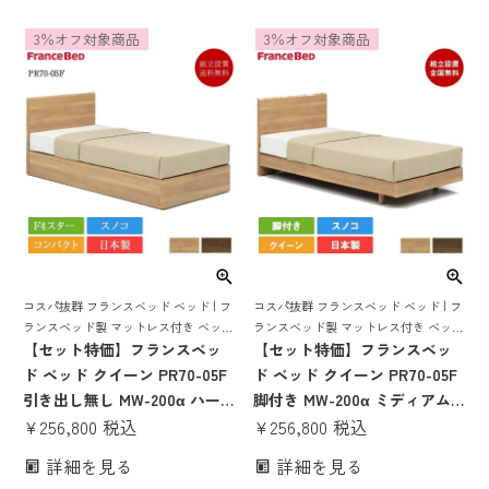
ット ベッドセット ベット 宮
レス付き マットレスセット ベ
3％オフ対象商品
3％オフ対象商品
棚 コンセント 照明 すのこ 日
ッドセット コンパクト すのこ
本製 pr70-06 mw-200α
国産 pr70-05
コスパ抜群 フランスベッド ベッド | フ
コスパ抜群 フランスベッド ベッド | フ
ランスベッド製 マットレス付き ベット
ランスベッド製 マットレス付き ベット
マットレス 付き マットレスセット 70
【セット特価】フランスベッ
マットレス 付き マットレスセット 70
【セット特価】フランスベッ
周年 スノコ すのこ すのこベッド
周年 脚付き スノコ すのこ すのこベッ
ド ベッド クイーン PR70-05F
ド ベッド クイーン PR70-05F
ド mw-200α
引き出し無し MW-200α ハー
脚付き MW-200α ミディアム
ド(マットレス SS×2枚) | 正規
¥
256,800
税込
ソフト (マットレス SS×2枚) |
¥
256,800
税込
品 フランスベッド製 クイーン
正規品 フランスベッド製 クイ
詳細を見る
詳細を見る
ベッド マットレス付き マット
ーンベッド マットレス付き マ