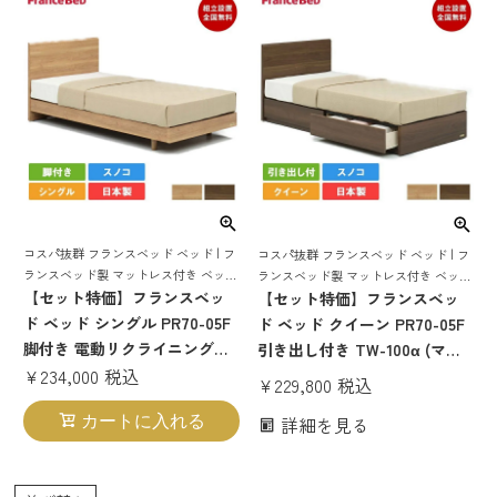
上げ bg-001 tw-010α
pr70-06 tw-100α 目玉
コスパ抜群 フランスベッド ベッド | フ
コスパ抜群 フランスベッド ベッド | フ
ランスベッド製 マットレス付き ベット
ランスベッド製 マットレス付き ベット
マットレス 付き マットレスセット 70
【セット特価】フランスベッ
マットレス 付き マットレスセット 70
【セット特価】フランスベッ
周年 脚付き スノコ すのこ すのこベッ
周年 スノコ すのこ すのこベッド
ド ベッド シングル PR70-05F
ド ベッド クイーン PR70-05F
ド
脚付き 電動リクライニングマ
引き出し付き TW-100α (マッ
ットレス RP-1000W | 正規品
¥
234,000
税込
トレス SS×2枚) | 正規品 フラ
¥
229,800
税込
フランスベッド製 マットレス
ンスベッド製 クイーンベッド
詳細を見る
カートに入れる
付き マットレス 70周年
マットレス付き マットレスセ
pr7005 電動リクライニング
ット ベッドセット ベット コン
パクト すのこ スノコ 日本製