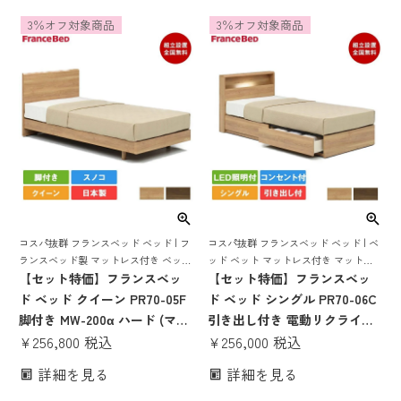
レスセット ベッドセット コン
ットレスセット ベッドセット
3％オフ対象商品
3％オフ対象商品
パクト すのこ 国産 pr70-05
ベット コンパクト すのこ スノ
mw-200a かたい かため 腰痛
コ 日本製 pr70-05 mw-200α
mh
コスパ抜群 フランスベッド ベッド | フ
コスパ抜群 フランスベッド ベッド | ベ
ランスベッド製 マットレス付き ベット
ッド ベット マットレス付き マットレ
マットレス 付き マットレスセット 70
【セット特価】フランスベッ
スセット 70周年 収納 収納付き 引き出
【セット特価】フランスベッ
周年 脚付き スノコ すのこ すのこベッ
し スノコ すのこ すのこベッド 宮付き
ド ベッド クイーン PR70-05F
ド ベッド シングル PR70-06C
ド mw-200α
宮 棚 コンセント 照明
脚付き MW-200α ハード (マッ
引き出し付き 電動リクライニ
トレス SS×2枚) | 正規品 フラ
¥
256,800
税込
ングマットレス RP-1000W| 正
¥
256,000
税込
ンスベッド製 クイーンベッド
規品 フランスベッド製 マット
詳細を見る
詳細を見る
マットレス付き マットレスセ
レス付き マットレス 70周年