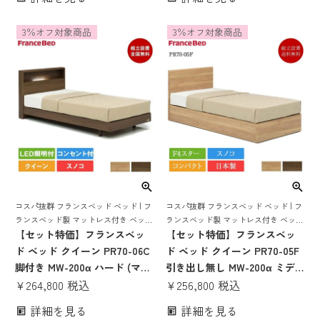
ベッド マットレス付き マット
ンベッド マットレス付き マッ
レスセット ベッドセット コン
トレスセット ベッドセット ベ
3％オフ対象商品
3％オフ対象商品
パクト すのこ 国産 pr70-05 収
ット 宮 棚 コンセント 照明 す
納 mw-200a かたい かため 腰
のこ 日本製 pr70-06 mw-200α
痛
コスパ抜群 フランスベッド ベッド | フ
コスパ抜群 フランスベッド ベッド | フ
ランスベッド製 マットレス付き ベット
ランスベッド製 マットレス付き ベット
マットレス 付き マットレスセット 70
【セット特価】フランスベッ
マットレス 付き マットレスセット 70
【セット特価】フランスベッ
周年 脚付き スノコ すのこ すのこベッ
周年 スノコ すのこ すのこベッド
ド ベッド クイーン PR70-06C
ド ベッド クイーン PR70-05F
ド
脚付き MW-200α ハード (マッ
引き出し無し MW-200α ミデ
トレス SS×2枚) | 正規品 フラ
¥
264,800
税込
ィアムソフト(マットレス
¥
256,800
税込
ンスベッド製 クイーンベッド
SS×2枚) | 正規品 フランスベ
詳細を見る
詳細を見る
マットレス付き マットレスセ
ッド製 クイーンベッド マット