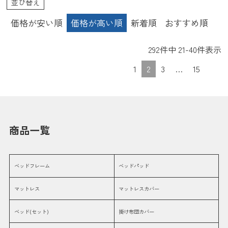
並び替え
pr70-05 tw-100α 収納 目玉
価格が安い順
価格が高い順
新着順
おすすめ順
292
件中
21
-
40
件表示
1
2
3
…
15
商品一覧
ベッドフレーム
ベッドパッド
マットレス
マットレスカバー
ベッド(セット)
掛け布団カバー