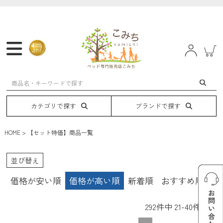
マットレス
フレーム
ベッド
電動ベッド
カテゴリで探す
ブランドで探す
HOME
【セット特価】商品一覧
並び替え
価格が安い順
価格が高い順
新着順
おすすめ順
292
件中
21
-
40
件表示