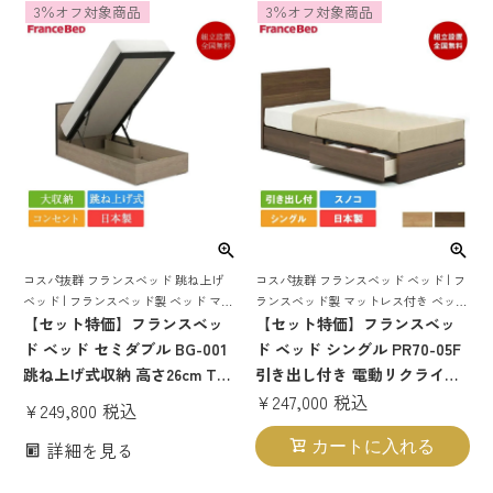
3％オフ対象商品
3％オフ対象商品
ゃれ 収納 大容量 大収納 跳ね
ッド
上げ bg-001 tw-100α
コスパ抜群 フランスベッド ベッド | フ
コスパ抜群 フランスベッド 跳ね上げ
ランスベッド製 マットレス付き ベット
ベッド | フランスベッド製 ベッド マッ
マットレス 付き マットレスセット 70
【セット特価】フランスベッ
トレス付き マットレスセット ベッドセ
【セット特価】フランスベッ
周年 収納 収納付き 引き出し 引出し ス
ット マットレス付き コンセント おし
ド ベッド シングル PR70-05F
ド ベッド セミダブル BG-001
ノコ すのこ すのこベッド
ゃれ 収納
引き出し付き 電動リクライニ
跳ね上げ式収納 高さ26cm TW-
ングマットレス RP-1000W | 正
¥
247,000
税込
100α | 正規品 フランスベッド
¥
249,800
税込
規品 フランスベッド製 マット
製 セミダブルベッド マットレ
詳細を見る
カートに入れる
レス付き 70周年 pr7005 電動
ス付き マットレスセット ベッ
リクライニング rp rp1000
ドセット コンセント付き おし