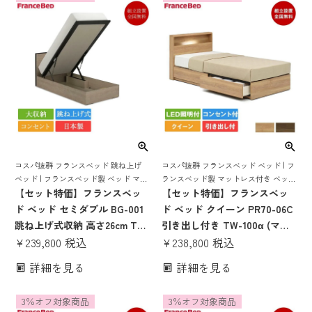
上げ bg-002 tw-010α
コスパ抜群 フランスベッド 跳ね上げ
コスパ抜群 フランスベッド ベッド | フ
ベッド | フランスベッド製 ベッド マッ
ランスベッド製 マットレス付き ベット
トレス付き マットレスセット ベッドセ
【セット特価】フランスベッ
マットレス 付き マットレスセット 70
【セット特価】フランスベッ
ット マットレス付き コンセント おし
周年 スノコ すのこ すのこベッド
ド ベッド セミダブル BG-001
ド ベッド クイーン PR70-06C
ゃれ 収納
跳ね上げ式収納 高さ26cm TW-
引き出し付き TW-100α (マッ
010α | 正規品 フランスベッド
¥
239,800
税込
トレス SS×2枚) | 正規品 フラ
¥
238,800
税込
製 セミダブルベッド マットレ
ンスベッド製 クイーンベッド
詳細を見る
詳細を見る
ス付き マットレスセット ベッ
マットレス付き マットレスセ
ドセット コンセント付き おし
ット ベッドセット ベット 収納
3％オフ対象商品
3％オフ対象商品
ゃれ 収納 大容量 大収納 跳ね
宮 棚 コンセント 照明 すのこ