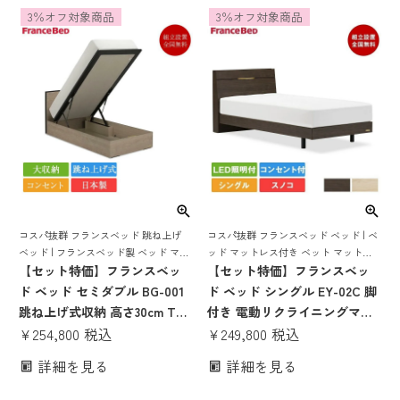
ット ベッドセット コンパクト
pr7006 電動リクライニング rp
3％オフ対象商品
3％オフ対象商品
すのこ 日本製 pr70-05 mw-
rp1000
200a かたい かため 腰痛 mh
目玉
コスパ抜群 フランスベッド 跳ね上げ
コスパ抜群 フランスベッド ベッド | ベ
ベッド | フランスベッド製 ベッド マッ
ッド マットレス付き ベット マットレ
トレス付き マットレスセット ベッドセ
【セット特価】フランスベッ
スセット 脚付き スノコ すのこ すのこ
【セット特価】フランスベッ
ット マットレス付き コンセント おし
ベッド 宮付き 宮 棚 コンセント付き 照
ド ベッド セミダブル BG-001
ド ベッド シングル EY-02C 脚
ゃれ 収納
明付き コンパクト
跳ね上げ式収納 高さ30cm TW-
付き 電動リクライニングマッ
100α | 正規品 フランスベッド
¥
254,800
税込
トレス RP-1000W | 正規品 フ
¥
249,800
税込
製 セミダブルベッド マットレ
ランスベッド製 目玉 マットレ
詳細を見る
詳細を見る
ス付き マットレスセット ベッ
ス付き マットレス 日本製 スノ
ドセット コンセント付き おし
コ エディ Eddy ey02C 電動ベ