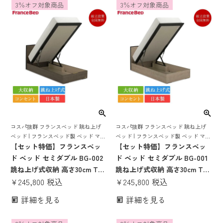
rp1000w
ゃれ 収納 大容量 大収納 跳ね
3％オフ対象商品
3％オフ対象商品
上げ bg-001 tw-100α
コスパ抜群 フランスベッド 跳ね上げ
コスパ抜群 フランスベッド 跳ね上げ
ベッド | フランスベッド製 ベッド マッ
ベッド | フランスベッド製 ベッド マッ
トレス付き マットレスセット ベッドセ
【セット特価】フランスベッ
トレス付き マットレスセット ベッドセ
【セット特価】フランスベッ
ット マットレス付き コンセント おし
ット マットレス付き コンセント おし
ド ベッド セミダブル BG-002
ド ベッド セミダブル BG-001
ゃれ 収納
ゃれ 収納
跳ね上げ式収納 高さ30cm TW-
跳ね上げ式収納 高さ30cm TW-
010α | 正規品 フランスベッド
¥
245,800
税込
010α | 正規品 フランスベッド
¥
245,800
税込
製 セミダブルベッド マットレ
製 セミダブルベッド マットレ
詳細を見る
詳細を見る
ス付き マットレスセット ベッ
ス付き マットレスセット ベッ
ドセット コンセント付き おし
ドセット コンセント付き おし