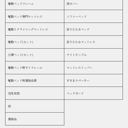
電動ベッドフレーム
枕カバー
電動ベッド専門マットレス
ソファーベッド
電動リクライニングマットレス
折りたたみベッド
電動ベッド(セット)
折りたたみマットレス
介護ベッド(セット)
ナイトテーブル
電動ベッド用サイドレール
マットレストッパー
電動ベッド用寝装品等
すきまスペーサー
羽毛布団
ベッドガード
枕
寝装品