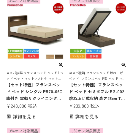
3％オフ対象商品
3％オフ対象商品
ゃれ 収納 大容量 大収納 跳ね
ゃれ 収納 大容量 大収納 跳ね
上げ bg-002 tw-010α
上げ bg-001 tw-010α
コスパ抜群 フランスベッド ベッド | ベ
コスパ抜群 フランスベッド 跳ね上げ
ッド ベット マットレス付き マットレ
ベッド | フランスベッド製 ベッド マッ
スセット 70周年 脚付き スノコ すのこ
【セット特価】フランスベッ
トレス付き マットレスセット ベッドセ
【セット特価】フランスベッ
すのこベッド 宮付き 宮 棚 コンセント
ット コンセント おしゃれ 大収納
ド ベッド シングル PR70-06C
ド ベッド セミダブル BG-002
付き 照明付き
脚付き 電動リクライニングマ
跳ね上げ式収納 高さ26cm TW-
ットレス RP-1000W | 正規品
¥
243,000
税込
010α | 正規品 フランスベッド
¥
239,800
税込
フランスベッド製 マットレス
製 セミダブルベッド マットレ
詳細を見る
詳細を見る
付き マットレス 70周年
ス付き マットレスセット ベッ
pr7006 電動リクライニング
ドセット コンセント付き おし
3％オフ対象商品
3％オフ対象商品
ゃれ 収納 大容量 大収納 跳ね