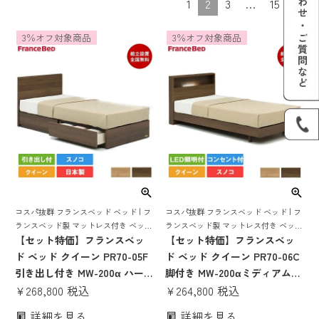
1
2
3
…
15
3％オフ対象商品
3％オフ対象商品
コスパ抜群 フランスベッド ベッド | フ
コスパ抜群 フランスベッド ベッド | フ
ランスベッド製 マットレス付き ベット
ランスベッド製 マットレス付き ベット
マットレス 付き マットレスセット 70
【セット特価】フランスベッ
マットレス 付き マットレスセット 70
【セット特価】フランスベッ
周年 スノコ すのこ すのこベッド
周年 脚付き スノコ すのこ すのこベッ
ド ベッド クイーン PR70-05F
ド ベッド クイーン PR70-06C
ド
引き出し付き MW-200α ハー
脚付き MW-200αミディアムソ
ド(マットレス SS×2枚) | 正規
¥
268,800
税込
フト (マットレス SS×2枚) | 正
¥
264,800
税込
品 フランスベッド製 クイーン
規品 フランスベッド製 クイー
詳細を見る
詳細を見る