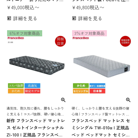
レス ファミリーマットレス フ
¥
49,000
税込
〜
梱包 ベッド マットレス ベッド
¥
49,800
税込
〜
ァミリーサイズ マットレス く
マットレス シングル セミダブ
詳細を見る
詳細を見る
っつける シングル セミダブル
ル ダブル シングルベッド セミ
セミシングル 圧縮梱包 日本製
ダブルベッド ダブルベッド 抗
6％オフ対象商品
3％オフ対象商品
国産
菌 防臭 防ダニ シングルマット
レス ダブルマットレス
通気性、耐久性に優れ、腰をしっかり
硬く、しっかりと腰を支える抜群の寝
と支える！コスパ抜群、硬い寝心地の
心地 | フランスベッド製マットレス ベ
限定超特価マットレス
新作 フランスベッド マットレ
ッド ベッドマット ベッドマットレス
フランスベッド マットレス セ
ベットマット フランスベット 日本製
ス ゼルトインターナショナル
ミシングル TW-010α | 正規品
国産 抗菌 防臭 防ダニ tw-010α
ZI-100 | 正規品 フランスベッ
ベッド ベッドマット セミシン