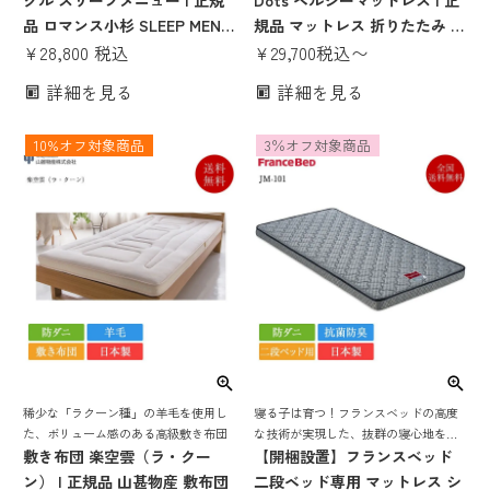
グル スリープメニュー | 正規
Dots ヘルシーマットレス | 正
品 ロマンス小杉 SLEEP MENU
規品 マットレス 折りたたみ 西
三つ折りマットレス 3つ折りマ
¥
28,800
税込
川製 nishikawa 西川 睡眠labo
¥
29,700
税込
〜
ットレス 日本製 国産 体圧分散
西川 睡眠ラボ 腰痛 西川 Dots
詳細を見る
詳細を見る
シングル 高反発 高反発マット
ドッツ 折りたたみマットレス
レス 圧縮梱包
シングル セミダブル ダブル
10%オフ対象商品
3％オフ対象商品
稀少な「ラクーン種」の羊毛を使用し
寝る子は育つ！フランスベッドの高度
た、ボリューム感のある高級敷き布団
な技術が実現した、抜群の寝心地を誇
敷き布団 楽空雲（ラ・クー
る二段ベッド専用マットレス
【開梱設置】フランスベッド
ン） | 正規品 山甚物産 敷布団
二段ベッド専用 マットレス シ