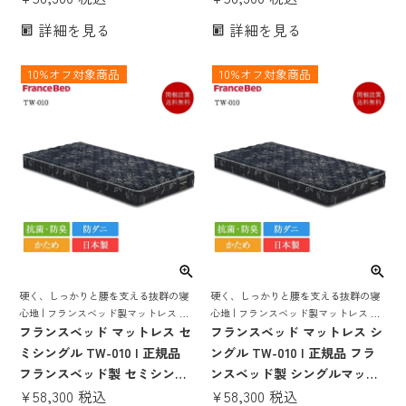
ベッドマット セミシングルマ
ト シングルマット シングルサ
詳細を見る
詳細を見る
ット セミシングルサイズ tw-
イズ tw-010α 1 硬め 固め ハー
010α 1 硬め 固め ハード 腰痛
ド 腰痛 日本製 国産 厚さ20cm
10%オフ対象商品
10%オフ対象商品
日本製 国産 厚さ20cm ベット
ベット マット ベッドマットレ
マット ss スモールシングル
ス 97×195
硬く、しっかりと腰を支える抜群の寝
硬く、しっかりと腰を支える抜群の寝
心地 | フランスベッド製マットレス ベ
心地 | フランスベッド製マットレス ベ
ッド ベッドマット ベッドマットレス
フランスベッド マットレス セ
ッド ベッドマット ベッドマットレス
フランスベッド マットレス シ
ベットマット フランスベット 日本製
ベットマット フランスベット 日本製
ミシングル TW-010 | 正規品
ングル TW-010 | 正規品 フラ
国産 抗菌 防臭 防ダニ tw-010
国産 抗菌 防臭 防ダニ tw-010
フランスベッド製 セミシング
ンスベッド製 シングルマット
ルマットレス セミシングルベ
¥
58,300
税込
レス 20センチ シングルベッド
¥
58,300
税込