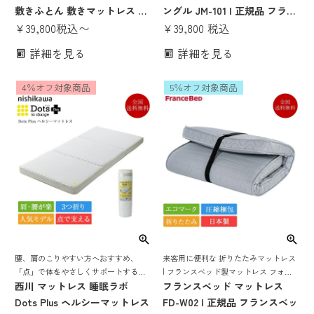
敷きふとん 敷きマットレス ベ
ングル JM-101 | 正規品 フラン
ッド マットレス 羊毛 ウール
¥
39,800
税込
〜
スベッド製 二段ベッド ベッド
¥
39,800
税込
日本製 国産 防ダニ ダニエスケ
シングルマットレス シングル
詳細を見る
詳細を見る
ープ シングル ダブル
ベッド ベッドマットレス ロフ
トベッド 用 薄い 硬め 子供用
4％オフ対象商品
5％オフ対象商品
10cm
腰、肩のこりやすい方へおすすめ、
来客用に便利な 折りたたみマットレス
「点」で体をやさしくサポートするマ
| フランスベッド製マットレス フォー
ットレス | 西川 マットレス 睡眠ラボ ヘ
西川 マットレス 睡眠ラボ
ルドエアー 薄い 薄型 来客用 三つ折り
フランスベッド マットレス
ルシーマットレス
折り畳み 折りたたみ 折りたためる 厚
Dots Plus ヘルシーマットレス
FD-W02 | 正規品 フランスベッ
さ12cm