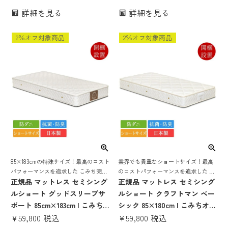
ッド セミシングルベッドマッ
シングルベッドマットレス ベ
詳細を見る
詳細を見る
トレス ベッドマットレス ベッ
ッドマットレス ベッドマット
ドマット ベットマットレス の
ベットマットレス のみ 日本製
2％オフ対象商品
2％オフ対象商品
み 日本製 腰痛 tw-010 tw-
国産 腰痛 tw-010 tw-010a 硬
010a ss TW-010α 同等品
い 硬め 薄い TW-010α 同等品
85×183cmの特殊サイズ！最高のコスト
業界でも貴重なショートサイズ！最高
パフォーマンスを追求した こみち完全
のコストパフォーマンスを追求した こ
オリジナルマットレス
正規品 マットレス セミシング
みち完全オリジナルマットレス | ベッ
正規品 マットレス セミシング
ドマットレス マットレス ポケットコイ
ルショート グッドスリープサ
ルショート クラフトマン ベー
ル コスパ
ポート 85cm×183cm | こみち
シック 85×180cm | こみちオリ
オリジナル 東京スプリング ベ
¥
59,800
税込
ジナル 東京スプリング マット
¥
59,800
税込