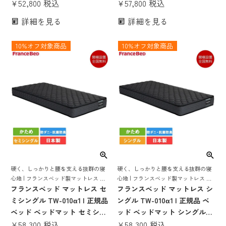
ス 20センチ シングルベッド
¥
52,800
税込
グルマットレス シングルベッ
¥
57,800
税込
ベッドマットレス ベッドマッ
ド ベッドマットレス かたい か
詳細を見る
詳細を見る
ト ベットマット ベットマット
ため 硬め 腰痛 薄い 薄め 17cm
レス 日本製 国産 腰痛 tw-
日本製 国産 高密度連続スプリ
10%オフ対象商品
10%オフ対象商品
010a 高密度連続スプリング 硬
ング 抗菌 防ダニ
い 硬め 薄い
硬く、しっかりと腰を支える抜群の寝
硬く、しっかりと腰を支える抜群の寝
心地 | フランスベッド製マットレス ベ
心地 | フランスベッド製マットレス ベ
ッド ベッドマット ベッドマットレス
フランスベッド マットレス セ
ッド ベッドマット ベッドマットレス
フランスベッド マットレス シ
ベットマット フランスベット 日本製
ベットマット フランスベット 日本製
ミシングル TW-010α1 | 正規品
ングル TW-010α1 | 正規品 ベ
国産 抗菌 防臭 防ダニ tw-010α1
国産 抗菌 防臭 防ダニ tw-010α1
ベッド ベッドマット セミシン
ッド ベッドマット シングルマ
グルマットレス セミシングル
¥
58,300
税込
ットレス シングルベッドマッ
¥
58,300
税込