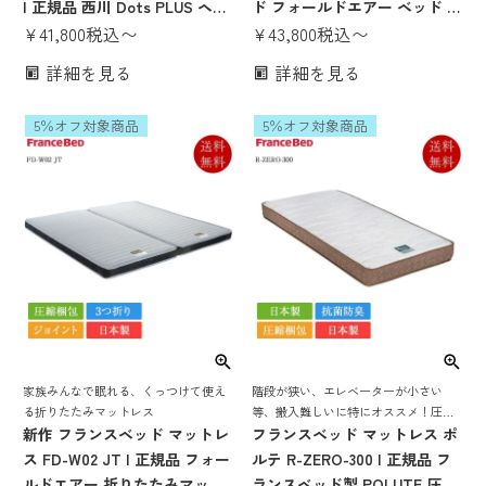
| 正規品 西川 Dots PLUS ヘル
ド フォールドエアー ベッド マ
シーマットレス 睡眠labo 西川
¥
41,800
税込
〜
ットレス 圧縮梱包 薄い 薄型
¥
43,800
税込
〜
睡眠Labo 腰痛 ドッツ 3つ折り
来客用 三つ折り 折り畳み 折り
詳細を見る
詳細を見る
マットレス シングル セミダブ
たたみ 折りたためる 固め かた
ル ダブル
め 硬い 折りたたみマットレス
5％オフ対象商品
5％オフ対象商品
厚さ12cm 一人暮らし シングル
セミダブル ダブル
家族みんなで眠れる、くっつけて使え
階段が狭い、エレベーターが小さい
る折りたたみマットレス
等、搬入難しいに特にオススメ！圧縮
新作 フランスベッド マットレ
梱包だから搬入もしやすい！腰をしっ
フランスベッド マットレス ポ
かりと支えてくれるスプリングマット
ス FD-W02 JT | 正規品 フォー
ルテ R-ZERO-300 | 正規品 フ
レス
ルドエアー 折りたたみマット
ランスベッド製 POLUTE 圧縮