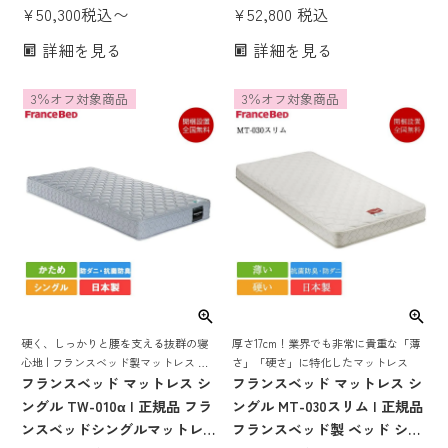
ド製 ベッド ベッドマットレス
¥
50,300
税込
〜
グルマットレス セミシングル
¥
52,800
税込
かため 硬め かたい 腰痛 薄い
ベッドマット セミシングルマ
詳細を見る
詳細を見る
20cm シングル セミダブル ダ
ット セミシングルサイズ tw-
ブル
010α 硬め ハード 腰痛 日本製
3％オフ対象商品
3％オフ対象商品
国産 厚さ20cm マット ss スモ
ールシングル
硬く、しっかりと腰を支える抜群の寝
厚さ17cm！業界でも非常に貴重な「薄
心地 | フランスベッド製マットレス ベ
さ」「硬さ」に特化したマットレス
ッド ベッドマット ベッドマットレス
フランスベッド マットレス シ
フランスベッド マットレス シ
ベットマット フランスベット 日本製
ングル TW-010α | 正規品 フラ
ングル MT-030スリム | 正規品
国産 抗菌 防臭 防ダニ tw-010α
ンスベッドシングルマットレ
フランスベッド製 ベッド シン