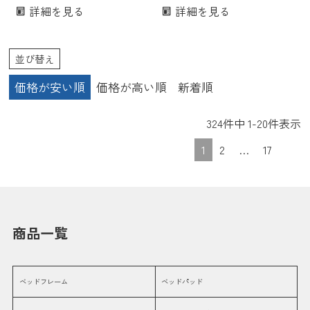
ッド ベッドマットレス 日本製
レス ショート 丈 ベッド コン
詳細を見る
詳細を見る
国産 ショート 丈 ベッド ショ
パクト 省スペース 小さい マッ
ートサイズ コンパクト 省スペ
トレス 小さい サイズ ベッド
ース 小さい マットレス 小さい
マットレス ベッドマット
並び替え
サイズ 85 183
85×180 ショートサイズ
価格が安い順
価格が高い順
新着順
324
件中
1
-
20
件表示
1
2
…
17
商品一覧
ベッドフレーム
ベッドパッド