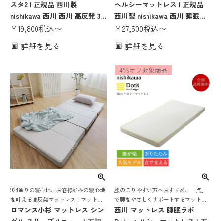
つ折りマットレス
スタ2 | 正規品 西川製
ヘルシーマットレス | 正規品
nishikawa 西川 西川 高反発 3
西川製 nishikawa 西川 睡眠
つ折りマットレス 高反発マッ
¥
19,800
税込
〜
labo 西川 睡眠ラボ 西川 Flat
¥
27,500
税込
〜
トレス 腰痛 折りたたみマット
to tune 高反発 3つ折りマット
詳細を見る
詳細を見る
レス 三つ折り 抗菌防臭 シング
レス 高反発マットレス 腰痛 シ
ル セミダブル ダブル
ングル セミダブル ダブル フラ
4％オフ対象商品
ット
924通りの寝心地、お客様好みの寝心地
腰のこりやすい方へおすすめ、「点」
を叶える高反発マットレス！マットレ
で腰をやさしくサポートするマットレ
ス選びで失敗したくない方にオススメ
ロマンス小杉 マットレス シン
ス | 西川 マットレス 睡眠ラボ ヘルシー
西川 マットレス 睡眠ラボ
マットレス