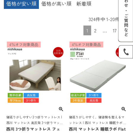
価格が安い順
価格が高い順
新着順
324
件中
1
-
20
件表示
1
2
…
17
4％オフ対象商品
4％オフ対象商品
寝返りがしやすい3つ折りマットレス |
寝返りがしやすく、寝姿勢を整えるマ
西川 マットレス 高反発 3つ折りマット
ットレス | 西川 マットレス 睡眠ラボ ヘ
レス
西川 3つ折りマットレス フェ
ルシーマットレス Flat to tune 高反発 3
西川 マットレス 睡眠ラボ Flat