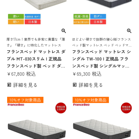
厚さ17cm！業界でも非常に貴重な「薄
ほどよい硬さで抜群の寝心地|フランス
さ」「硬さ」に特化したマットレス
ベッド製マットレス ベッド ベッドマッ
フランスベッド マットレス ダ
ト ベッドマットレス ベットマット コ
フランスベッド マットレス シ
イルスプリング フランスベット 日本製
ブル MT-030スリム | 正規品
ングル TW-100 | 正規品 フラ
国産 抗菌 防臭 防ダニ 送料無料
フランスベッド製 ベッド ダブ
ンスベッド製 シングルマット
ルマットレス ダブルベッド ベ
¥
67,800
税込
レス シングルベッド シングル
¥
69,300
税込
ッドマットレス かたい かため
ベッドマットレス シングルサ
詳細を見る
詳細を見る
硬め 腰痛 薄い 薄め 17cm 日本
イズ ベッドマットレス ベッド
製 国産 高密度連続スプリング
マット ベットマットレス のみ
10%オフ対象商品
10%オフ対象商品
抗菌 防ダニ
日本製 国産 tw-100 tw-100a
高密度連続スプリング TW-
100α 同等