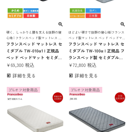
硬く、しっかりと腰を支える抜群の寝
ほどよい硬さで抜群の寝心地|フランス
心地 | フランスベッド製マットレス ベ
ベッド製マットレス ベッド ベッドマッ
ッド ベッドマット ベッドマットレス
フランスベッド マットレス セ
ト ベッドマットレス ベットマット コ
フランスベッド マットレス セ
ベットマット フランスベット 日本製
イルスプリング フランスベット 日本製
ミダブル TW-010α1 | 正規品
ミダブル TW-100α | 正規品 フ
国産 抗菌 防臭 防ダニ tw-010α
国産 抗菌 防臭 防ダニ 送料無料
ベッド ベッドマット セミダブ
ランスベッド製 セミダブルマ
ルマットレス セミダブルベッ
¥
69,300
税込
ットレス セミダブルベッド ベ
¥
72,800
税込
ドマット セミダブルマット セ
ッドマットレス ベッドマット
詳細を見る
詳細を見る
ミダブルサイズ tw-010α 1 硬
ベットマット ベットマットレ
め 固め ハード 腰痛 日本製 国
ス 日本製 国産 tw-100a 高密
3％オフ対象商品
3％オフ対象商品
産 厚さ20cm ベット マット ベ
度連続スプリング
ッドマットレス francebed