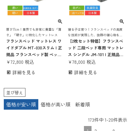
厚さ17cm！業界でも非常に貴重な「薄
寝る子は育つ！フランスベッドの高度
さ」「硬さ」に特化したマットレス
な技術が実現した、抜群の寝心地を誇
フランスベッド マットレス ワ
る二段ベッド専用マットレス
【2枚セット特価】フランスベ
イドダブル MT-030スリム | 正
ッド 二段ベッド専用 マットレ
規品 フランスベッド製 ベッド
ス シングル JM-101 | 正規品
ワイドダブルマットレス ワイ
¥
72,800
税込
フランスベッド製 二段ベッド
¥
78,000
税込
ドダブルベッド ベッドマット
ベッド シングルマットレス シ
詳細を見る
詳細を見る
レス かたい かため 硬め 腰痛
ングルベッド ベッドマットレ
薄い 薄め 17cm 日本製 国産 高
ス ロフトベッド 用 薄い 硬め
密度連続スプリング 抗菌 防ダ
子供用 10cm 目玉
並び替え
ニ
価格が安い順
価格が高い順
新着順
173
件中
1
-
20
件表示
1
2
…
9