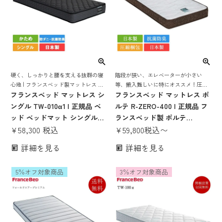
硬く、しっかりと腰を支える抜群の寝
階段が狭い、エレベーターが小さい
心地 | フランスベッド製マットレス ベ
等、搬入難しいに特にオススメ！圧縮
ッド ベッドマット ベッドマットレス
フランスベッド マットレス シ
梱包だから搬入もしやすい！腰をしっ
フランスベッド マットレス ポ
ベットマット フランスベット 日本製
かりと支えてくれるスプリングマット
ングル TW-010α1 | 正規品 ベ
ルテ R-ZERO-400 | 正規品 フ
国産 抗菌 防臭 防ダニ tw-010α1
レス
ッド ベッドマット シングルマ
ランスベッド製 ポルテ
ットレス シングルベッドマッ
¥
58,300
税込
POLUTE 圧縮梱包 ベッド マッ
¥
59,800
税込
〜
ト シングルマット シングルサ
トレス ベッドマットレス シン
詳細を見る
詳細を見る
イズ tw-010α 1 硬め 固め ハー
グル セミダブル ダブル シング
ド 腰痛 日本製 国産 厚さ20cm
ルベッド セミダブルベッド ダ
5％オフ対象商品
3％オフ対象商品
ベット マット ベッドマットレ
ブルベッド 抗菌 防臭 防ダニ
ス 97×195
シングルマットレス ダブルマ
ットレス