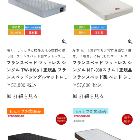
硬く、しっかりと腰を支える抜群の寝
厚さ17cm！業界でも非常に貴重な「薄
心地 | フランスベッド製マットレス ベ
さ」「硬さ」に特化したマットレス
ッド ベッドマット ベッドマットレス
フランスベッド マットレス シ
フランスベッド マットレス シ
ベットマット フランスベット 日本製
ングル TW-010α | 正規品 フラ
ングル MT-030スリム | 正規品
国産 抗菌 防臭 防ダニ tw-010α
ンスベッドシングルマットレ
フランスベッド製 ベッド シン
ス 20センチ シングルベッド
¥
52,800
税込
グルマットレス シングルベッ
¥
57,800
税込
ベッドマットレス ベッドマッ
ド ベッドマットレス かたい か
詳細を見る
詳細を見る
ト ベットマット ベットマット
ため 硬め 腰痛 薄い 薄め 17cm
レス 日本製 国産 腰痛 tw-
日本製 国産 高密度連続スプリ
10%オフ対象商品
5％オフ対象商品
010a 高密度連続スプリング 硬
ング 抗菌 防ダニ
い 硬め 薄い