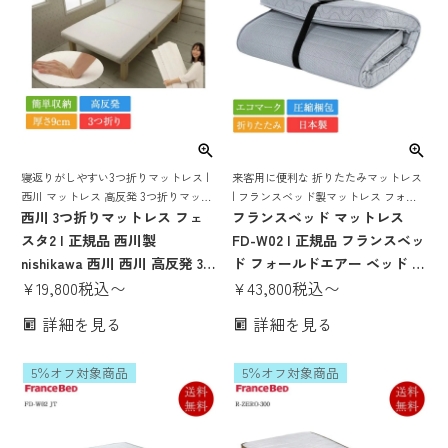
寝返りがしやすい3つ折りマットレス |
来客用に便利な 折りたたみマットレス
西川 マットレス 高反発 3つ折りマット
| フランスベッド製マットレス フォー
レス
西川 3つ折りマットレス フェ
ルドエアー 薄い 薄型 来客用 三つ折り
フランスベッド マットレス
折り畳み 折りたたみ 折りたためる 厚
スタ2 | 正規品 西川製
FD-W02 | 正規品 フランスベッ
さ12cm
nishikawa 西川 西川 高反発 3
ド フォールドエアー ベッド マ
つ折りマットレス 高反発マッ
¥
19,800
税込
〜
ットレス 圧縮梱包 薄い 薄型
¥
43,800
税込
〜
トレス 腰痛 折りたたみマット
来客用 三つ折り 折り畳み 折り
詳細を見る
詳細を見る
レス 三つ折り 抗菌防臭 シング
たたみ 折りたためる 固め かた
ル セミダブル ダブル
め 硬い 折りたたみマットレス
5％オフ対象商品
5％オフ対象商品
厚さ12cm 一人暮らし シングル
セミダブル ダブル