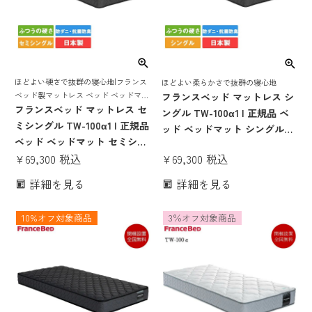
ほどよい硬さで抜群の寝心地|フランス
ほどよい柔らかさで抜群の寝心地
ベッド製マットレス ベッド ベッドマッ
フランスベッド マットレス シ
ト ベッドマットレス ベットマット コ
フランスベッド マットレス セ
ングル TW-100α1 | 正規品 ベ
イルスプリング フランスベット 日本製
ミシングル TW-100α1 | 正規品
ッド ベッドマット シングルマ
国産 抗菌 防臭 防ダニ 送料無料
ベッド ベッドマット セミシン
ットレス シングルベッドマッ
¥
69,300
税込
グルマットレス セミシングル
¥
69,300
税込
ト シングルマット シングルサ
ベッドマット セミシングルマ
イズ tw-100α1 日本製 国産 厚
詳細を見る
詳細を見る
ット セミシングルサイズ tw-
さ24cm ベット ツインサポー
100α1 日本製 国産 厚さ24cm
トスプリング ベッドマットレ
10%オフ対象商品
3％オフ対象商品
ベット マット ss スモールシン
ス francebed
グル