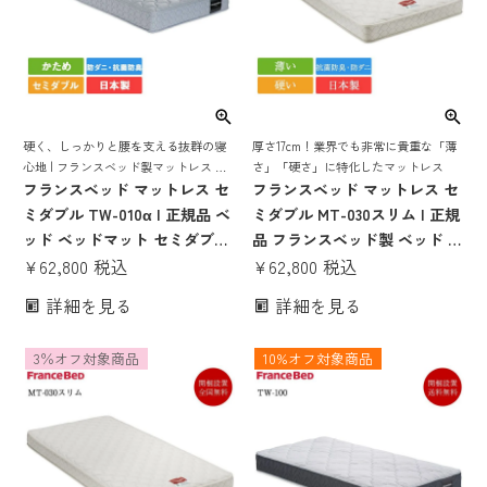
硬く、しっかりと腰を支える抜群の寝
厚さ17cm！業界でも非常に貴重な「薄
心地 | フランスベッド製マットレス ベ
さ」「硬さ」に特化したマットレス
ッド ベッドマット ベッドマットレス
フランスベッド マットレス セ
フランスベッド マットレス セ
ベットマット フランスベット 日本製
ミダブル TW-010α | 正規品 ベ
ミダブル MT-030スリム | 正規
国産 抗菌 防臭 防ダニ tw-010α
ッド ベッドマット セミダブル
品 フランスベッド製 ベッド セ
マットレス セミダブルベッド
¥
62,800
税込
ミダブルマットレス セミダブ
¥
62,800
税込
マット セミダブルマット セミ
ルベッド ベッドマットレス か
詳細を見る
詳細を見る
ダブルサイズ tw-010α 硬め ハ
たい かため 硬め 腰痛 薄い 薄
ード 腰痛 日本製 国産 厚さ
め 17cm 日本製 国産 高密度連
3％オフ対象商品
10%オフ対象商品
20cm ベット ツインサポート
続スプリング 抗菌 防ダニ
ベッドマットレス