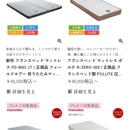
家族みんなで眠れる、くっつけて使え
階段が狭い、エレベーターが小さい
る折りたたみマットレス
等、搬入難しいに特にオススメ！圧縮
新作 フランスベッド マットレ
梱包だから搬入もしやすい！腰をしっ
フランスベッド マットレス ポ
かりと支えてくれるスプリングマット
ス FD-W02 JT | 正規品 フォー
ルテ R-ZERO-300 | 正規品 フ
レス
ルドエアー 折りたたみマット
ランスベッド製 POLUTE 圧縮
レス ファミリーマットレス フ
¥
49,000
税込
〜
梱包 ベッド マットレス ベッド
¥
49,800
税込
〜
ァミリーサイズ マットレス く
マットレス シングル セミダブ
詳細を見る
詳細を見る
っつける シングル セミダブル
ル ダブル シングルベッド セミ
セミシングル 圧縮梱包 日本製
ダブルベッド ダブルベッド 抗
3％オフ対象商品
3％オフ対象商品
国産
菌 防臭 防ダニ シングルマット
レス ダブルマットレス