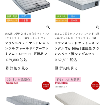
来客用に便利な 折りたたみマットレス
ほどよく柔らかい フランスベッド お買
| フランスベッド製マットレス フォー
い得 マットレス | フランスベッド製 ベ
ルドエアー 薄い 薄型 来客用 三つ折り
フランスベッド マットレス シ
ッドマットレス ベッドマット ベットマ
フランスベッド マットレス シ
折り畳み 折りたたみ 折りたためる 厚
ット 日本製 国産
ングル フォールドエアープレ
ングル TW-100α | 正規品 フラ
さ12cm シングルマットレス
ミアム FD-PRE01 | 正規品 フ
ンスベッド製 シングルマット
ランスベッド フォールドエア
¥
59,800
税込
レス シングルベッド ベッドマ
¥
62,800
税込
ー フランスベッド マットレス
ットレス ベッドマット ベット
詳細を見る
詳細を見る
fd-pre01 ベッド 薄い 薄型 来
マット ベットマットレス 日本
客用 折り畳み 折りたたみ かた
製 国産 tw-100a 高密度連続ス
3％オフ対象商品
3％オフ対象商品
め 硬い 折りたたみマットレス
プリング
厚さ12cm