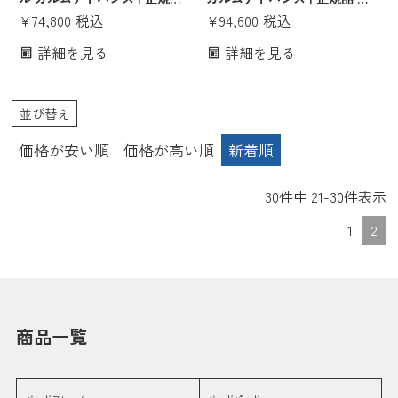
パラマウントベッド製 電動ベ
¥
74,800
税込
ラマウントベッド製 電動ベッ
¥
94,600
税込
ッド用マットレス 病院用ベッ
ド用マットレス 病院用ベッド
詳細を見る
詳細を見る
ド マット マットレス のみ イ
マット マットレス のみ インタ
ンタイム インタイム1000
イム インタイム1000
intime1000 介護ベッド ベッド
intime1000 介護ベッド ベッド
並び替え
セミシングルマットレス 日本
セミダブルマットレス 日本製
製
価格が安い順
価格が高い順
新着順
30
件中
21
-
30
件表示
1
2
商品一覧