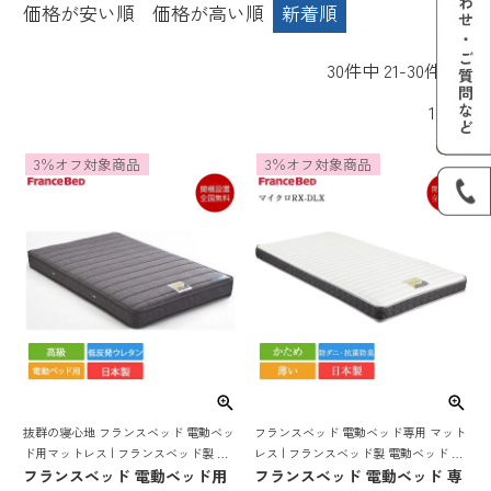
価格が安い順
価格が高い順
新着順
30
件中
21
-
30
件表示
1
2
3％オフ対象商品
3％オフ対象商品
抜群の寝心地 フランスベッド 電動ベッ
フランスベッド 電動ベッド専用 マット
ド用マットレス | フランスベッド製 マ
レス | フランスベッド製 電動ベッド マ
ットレス 電動ベッド 電動リクライニン
フランスベッド 電動ベッド用
ットレス 電動リクライニング ベッドマ
フランスベッド 電動ベッド 専