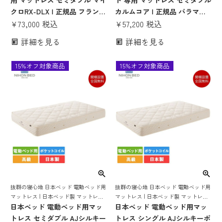
用 マットレス セミダブル マイ
ド 専用 マットレス セミダブル
intime intime1000 インタイム1000
クロRX-DLX | 正規品 フランス
カルムコア | 正規品 パラマウ
ベッド 電動ベッド 専用 電動リ
¥
73,000
税込
ントベッド製 電動ベッド用マ
¥
57,200
税込
クライニング 電動ベット 介護
ットレス 病院用ベッド マット
詳細を見る
詳細を見る
ベッド セミダブルマットレス
マットレス のみ インタイム イ
セミダブルベッド ベッドマッ
ンタイム1000 intime1000 介護
15%オフ対象商品
15%オフ対象商品
トレス かため 硬め 日本製 薄
ベッド ベッド セミダブルマッ
い マットレス のみ
トレス ベッドマットレス 国産
抜群の寝心地 日本ベッド 電動ベッド用
抜群の寝心地 日本ベッド 電動ベッド用
マットレス | 日本ベッド製 マットレス
マットレス | 日本ベッド製 マットレス
ポケットコイル 電動ベッド 電動リクラ
日本ベッド 電動ベッド用マッ
ポケットコイル 電動ベッド 電動リクラ
日本ベッド 電動ベッド用マッ
イニングベッド 電動ベット ベッドマッ
イニングベッド 電動ベット ベッドマッ
トレス セミダブル AJシルキー
トレス シングル AJシルキーポ