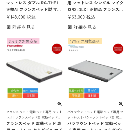
グベッド 電動ベット ベッドマット 日
ットレス ベッドマット ベットマット
マットレス ダブル RX-THF |
用 マットレス シングル マイク
本製 国産 高密度連続スプリング
正規品 フランスベッド製 マッ
ロRX-DLX | 正規品 フランスベ
トレス 電動ベッド 電動リクラ
¥
148,000
税込
ッド 電動ベッド 専用 電動リク
¥
63,000
税込
イニングベッド 電動ベット 低
ライニング 電動ベット 介護ベ
詳細を見る
詳細を見る
反発マットレス 低反発ウレタ
ッド シングルマットレス シン
ン 低反発マット 低反発 日本製
グルベッド ベッドマットレス
3％オフ対象商品
12％オフ対象商品
クォーレックス レステックス
かため 硬め 日本製 薄い マッ
エゼックス グランマックス
トレス のみ
フランスベッド 電動ベッド専用 マット
パラマウントベッド 電動ベッド専用 マ
レス | フランスベッド製 電動ベッド マ
ットレス | パラマウントベッド製 電動
ットレス 電動リクライニング ベッドマ
フランスベッド 電動ベッド 専
ベッド マットレス 電動リクライニング
パラマウントベッド 電動ベッ
ットレス ベッドマット ベットマット
介護ベッド ベッド 病院用ベッド