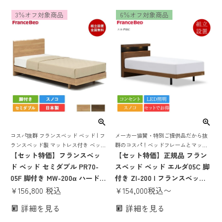
ト マットレス付 ベット 照明付
ベッドセット ベット コンパク
3％オフ対象商品
6％オフ対象商品
き 収納付き 棚付き コンセント
ト すのこ スノコ すのこベッド
コンパクト すのこ スノコ 日本
日本製 pr70-05f 70周年
製
コスパ抜群 フランスベッド ベッド | フ
メーカー協賛・特別ご提供品だから抜
ランスベッド製 マットレス付き ベット
群のコスパ！ベッドフレームとマット
マットレス 付き マットレスセット 70
【セット特価】フランスベッ
レスがセットでお得！
【セット特価】正規品 フラン
周年 脚付き スノコ すのこ すのこベッ
ド ベッド セミダブル PR70-
スベッド ベッド エルダ05C 脚
ド
05F 脚付き MW-200α ハード |
付き ZI-200 | フランスベッド
正規品 フランスベッド製 セミ
¥
156,800
税込
製 マットレス付き マットレス
¥
154,000
税込
〜
ダブルベッド マットレス付き
セット ベッドセット スノコ お
詳細を見る
詳細を見る
マットレスセット ベッドセッ
しゃれ コンパクト 省スペース