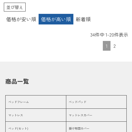
き 収納付き 棚付き コンセント
ミダブル ダブル 収納ベッド
並び替え
コンパクト すのこ スノコ 日本
製
価格が安い順
価格が高い順
新着順
34
件中
1
-
20
件表示
1
2
商品一覧
ベッドフレーム
ベッドパッド
マットレス
マットレスカバー
ベッド(セット)
掛け布団カバー