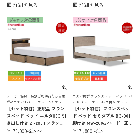
詳細を見る
詳細を見る
ッド マットレス付き マットレ
レス付き マットレスセット ベ
スセット ベッドセット ベット
ッドセット マットレス付 ベッ
6％オフ対象商品
3％オフ対象商品
照明付き 収納付き 棚付き コン
ト 照明付き 収納付き 棚付き
セント コンパクト すのこ スノ
コンセント コンパクト すのこ
コ
スノコ
メーカー協賛・特別ご提供品だから抜
コスパ抜群 フランスベッド ベッド | ベ
群のコスパ！ベッドフレームとマット
ッド ベット マットレス付き マットレ
レスがセットでお得！
【セット特価】正規品 フラン
スセット 脚付き スノコ すのこ すのこ
【セット特価】フランスベッ
ベッド 宮付き 宮 棚 コンセント付き コ
スベッド ベッド エルダ05C 引
ド ベッド セミダブル BG-001
ンパクト
き出し付き ZI-200 | フランス
脚付き MW-200α ハード | 正規
ベッド製 マットレス付き マッ
¥
176,000
税込
〜
品 フランスベッド製 セミダブ
¥
171,800
税込
トレスセット ベッドセット ス
ルベッド マットレス付き マッ