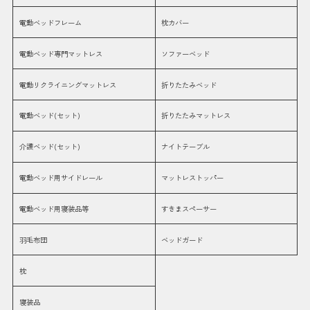
電動ベッドフレーム
枕カバー
電動ベッド専門マットレス
ソファーベッド
電動リクライニングマットレス
折りたたみベッド
電動ベッド(セット)
折りたたみマットレス
介護ベッド(セット)
ナイトテーブル
電動ベッド用サイドレール
マットレストッパー
電動ベッド用寝装品等
すきまスペーサー
羽毛布団
ベッドガード
枕
寝装品