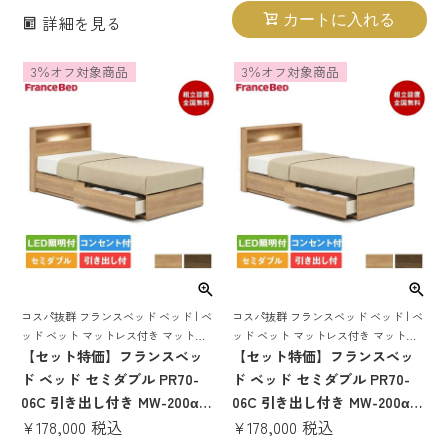
品 フランスベッド製 目玉 マッ
品 フランスベッド製 マットレ
詳細を見る
カートに入れる
トレス付き マットレス 70周年
ス付き マットレス 70周年
pr7005 電動リクライニング
pr7006 電動リクライニング
3％オフ対象商品
3％オフ対象商品
コスパ抜群 フランスベッド ベッド | ベ
コスパ抜群 フランスベッド ベッド | ベ
ッド ベット マットレス付き マットレ
ッド ベット マットレス付き マットレ
スセット 70周年 収納 収納付き 引き出
【セット特価】フランスベッ
スセット 70周年 収納 収納付き 引き出
【セット特価】フランスベッ
し スノコ すのこ すのこベッド 宮付き
し スノコ すのこ すのこベッド 宮付き
ド ベッド セミダブル PR70-
ド ベッド セミダブル PR70-
宮 棚 コンセント 照明
宮 棚 コンセント 照明
06C 引き出し付き MW-200α
06C 引き出し付き MW-200α
ミディアムソフト | 正規品 フ
¥
178,000
税込
ハード | 正規品 フランスベッ
¥
178,000
税込
ランスベッド製 セミダブルベ
ド製 セミダブルベッド マット