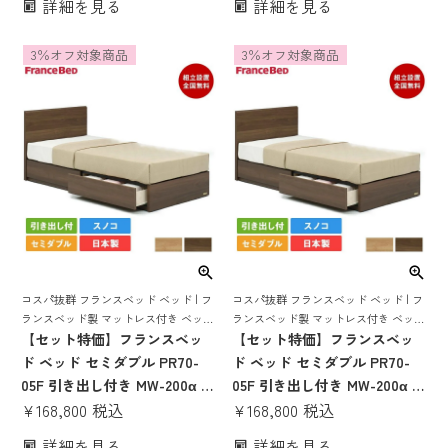
詳細を見る
詳細を見る
ノコ おしゃれ コンパクト 省ス
トレスセット ベッドセット マ
ペース コンセント 棚付き LED
ットレス付 ベット コンセント
3％オフ対象商品
3％オフ対象商品
照明付き シングル セミダブル
付き おしゃれ コンパクト すの
ダブル 収納ベッド
こ スノコ 国産 bg-001 腰痛 mh
コスパ抜群 フランスベッド ベッド | フ
コスパ抜群 フランスベッド ベッド | フ
ランスベッド製 マットレス付き ベット
ランスベッド製 マットレス付き ベット
マットレス 付き マットレスセット 70
【セット特価】フランスベッ
マットレス 付き マットレスセット 70
【セット特価】フランスベッ
周年 収納 収納付き 引き出し 引出し ス
周年 収納 収納付き 引き出し 引出し ス
ド ベッド セミダブル PR70-
ド ベッド セミダブル PR70-
ノコ すのこ すのこベッド
ノコ すのこ すのこベッド
05F 引き出し付き MW-200α ミ
05F 引き出し付き MW-200α ハ
ディアムソフト | 正規品 フラ
¥
168,800
税込
ード | 正規品 フランスベッド
¥
168,800
税込
ンスベッド製 セミダブルベッ
製 セミダブルベッド マットレ
詳細を見る
詳細を見る