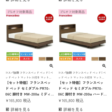
ド マットレス付き マットレス
ス付き マットレスセット ベッ
セット ベッドセット マットレ
ドセット マットレス付 セミダ
3％オフ対象商品
3％オフ対象商品
ス付 ベット セミダブルサイズ
ブルサイズ 収納 収納付き 引き
収納 収納付き 引き出し すのこ
出し すのこ スノコ コンパクト
コスパ抜群 フランスベッド ベッド | ベ
コスパ抜群 フランスベッド ベッド | ベ
ッド ベット マットレス付き マットレ
ッド ベット マットレス付き マットレ
スセット 70周年 脚付き スノコ すのこ
【セット特価】フランスベッ
スセット 70周年 脚付き スノコ すのこ
【セット特価】フランスベッ
すのこベッド 宮付き 宮 棚 コンセント
すのこベッド 宮付き 宮 棚 コンセント
ド ベッド セミダブル PR70-
ド ベッド セミダブル PR70-
付き 照明付き
付き 照明付き
06C 脚付き MW-200α ミディ
06C 脚付き MW-200α ハード |
アムソフト | 正規品 フランス
¥
165,800
税込
正規品 フランスベッド製 セミ
¥
165,800
税込
ベッド製 セミダブルベッド マ
ダブルベッド マットレス付き
詳細を見る
詳細を見る
ットレス付き マットレスセッ
マットレスセット ベッドセッ