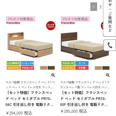
1
2
3％オフ対象商品
3％オフ対象商品
コスパ抜群 フランスベッド ベッド | フ
コスパ抜群 フランスベッド ベッド | ベ
ランスベッド製 マットレス付き ベット
ッド ベット マットレス付き マットレ
マットレス 付き マットレスセット 70
【セット特価】フランスベッ
スセット 70周年 収納 収納付き 引き出
【セット特価】フランスベッ
周年 収納 収納付き 引き出し 引出し ス
し スノコ すのこ すのこベッド 宮付き
ド ベッド セミダブル PR70-
ド ベッド セミダブル PR70-
ノコ すのこ すのこベッド
宮 棚 コンセント 照明
05F 引き出し付き 電動リクラ
06C 引き出し付き 電動リクラ
イニングマットレス RP-
¥
285,000
税込
イニングマットレス RP-
¥
294,000
税込