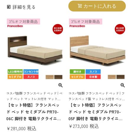
1000W | 正規品 フランスベッ
1000W| 正規品 フランスベッド
詳細を見る
カートに入れる
ド製 マットレス付き 70周年
製 マットレス マットレス付き
pr7005 電動リクライニング rp
マットレス 70周年 pr7006 電
rp1000 rp1000w
動リクライニング
3％オフ対象商品
3％オフ対象商品
コスパ抜群 フランスベッド ベッド | フ
コスパ抜群 フランスベッド ベッド | ベ
ランスベッド製 マットレス付き ベット
ッド ベット マットレス付き マットレ
マットレス 付き マットレスセット 70
【セット特価】フランスベッ
スセット 70周年 脚付き スノコ すのこ
【セット特価】フランスベッ
周年 脚付き スノコ すのこ すのこベッ
すのこベッド 宮付き 宮 棚 コンセント
ド ベッド セミダブル PR70-
ド ベッド セミダブル PR70-
ド
付き 照明付き
05F 脚付き 電動リクライニン
06C 脚付き 電動リクライニン
グマットレス RP-1000W | 正規
¥
273,000
税込
グマットレス RP-1000W | 正規
¥
281,000
税込