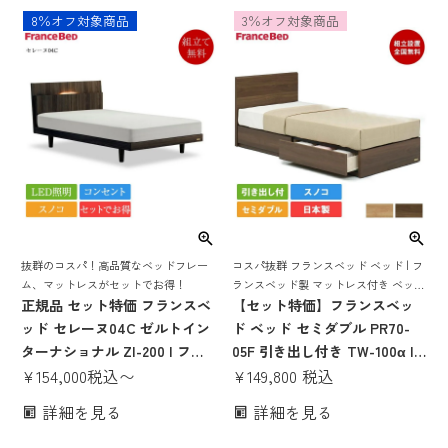
ト ベット コンパクト すのこ
コンセント 棚付き LED 照明付
8％オフ対象商品
3％オフ対象商品
スノコ すのこベッド 日本製
き シングル セミダブル ダブル
pr70-05f 70周年
抜群のコスパ！高品質なベッドフレー
コスパ抜群 フランスベッド ベッド | フ
ム、マットレスがセットでお得！
ランスベッド製 マットレス付き ベット
正規品 セット特価 フランスベ
マットレス 付き マットレスセット 70
【セット特価】フランスベッ
周年 収納 収納付き 引き出し 引出し ス
ッド セレーヌ04C ゼルトイン
ド ベッド セミダブル PR70-
ノコ すのこ すのこベッド
ターナショナル ZI-200 | フラ
05F 引き出し付き TW-100α |
ンスベッド製 シングル セミダ
¥
154,000
税込
〜
正規品 フランスベッド製 セミ
¥
149,800
税込
ブル ダブル マットレス付き マ
ダブルベッド マットレス付き
詳細を見る
詳細を見る
ットレスセット ベッドセット
マットレスセット ベッドセッ
すのこ おしゃれ 高さ調節 高さ
ト マットレス付 ベット セミダ