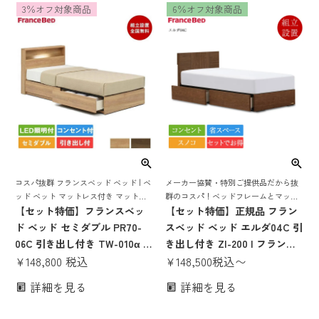
3％オフ対象商品
6％オフ対象商品
調整 LED照明 コンセント シン
ブルサイズ 収納 収納付き 引き
グルベッド セミダブルベッド
出し すのこ スノコ コンパクト
ダブルベッド
コスパ抜群 フランスベッド ベッド | ベ
メーカー協賛・特別ご提供品だから抜
ッド ベット マットレス付き マットレ
群のコスパ！ベッドフレームとマット
スセット 70周年 収納 収納付き 引き出
【セット特価】フランスベッ
レスがセットでお得！
【セット特価】正規品 フラン
し スノコ すのこ すのこベッド 宮付き
ド ベッド セミダブル PR70-
スベッド ベッド エルダ04C 引
宮 棚 コンセント 照明
06C 引き出し付き TW-010α |
き出し付き ZI-200 | フランス
正規品 フランスベッド製 セミ
¥
148,800
税込
ベッド製 マットレス付き マッ
¥
148,500
税込
〜
ダブルベッド マットレス付き
トレスセット ベッドセット ス
詳細を見る
詳細を見る
マットレスセット ベッドセッ
ノコ おしゃれ コンパクト 省ス
ト マットレス付 ベット 照明付
ペース コンセント シングル セ