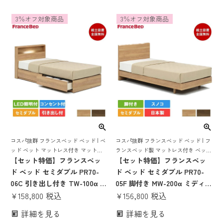
ト ベッドセット ベット 照明付
ト マットレス付 ベット 照明付
3％オフ対象商品
3％オフ対象商品
き 宮付き 棚付き コンセント付
き 宮付き 棚付き コンセント付
き コンパクト すのこ スノコ
き コンパクト すのこ スノコ
コスパ抜群 フランスベッド ベッド | ベ
コスパ抜群 フランスベッド ベッド | フ
ッド ベット マットレス付き マットレ
ランスベッド製 マットレス付き ベット
スセット 70周年 収納 収納付き 引き出
【セット特価】フランスベッ
マットレス 付き マットレスセット 70
【セット特価】フランスベッ
し スノコ すのこ すのこベッド 宮付き
周年 脚付き スノコ すのこ すのこベッ
ド ベッド セミダブル PR70-
ド ベッド セミダブル PR70-
宮 棚 コンセント 照明
ド
06C 引き出し付き TW-100α |
05F 脚付き MW-200α ミディア
正規品 フランスベッド製 セミ
¥
158,800
税込
ムソフト | 正規品 フランスベ
¥
156,800
税込
ダブルベッド マットレス付き
ッド製 セミダブルベッド マッ
詳細を見る
詳細を見る
マットレスセット ベッドセッ
トレス付き マットレスセット