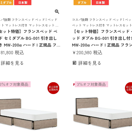
パ抜群 フランスベッド ベッド | ベッド
コスパ抜群 フランスベッド ベッド | ベッ
ット マットレス付き マットレスセット 収
ベット マットレス付き マットレスセット
収納付き 引き出し 引出し スノコ すのこ
セット特価】フランスベッド ベ
納 収納付き 引き出し 引出し スノコ すの
【セット特価】フランスベッド 
こベッド 宮付き 宮 棚 コンセント コン
すのこベッド 宮付き 宮 棚 コンセント コ
ド セミダブル BG-001 引き出し
ッド ダブル BG-001 引き出し付
クト
パクト
 MW-200α ハード | 正規品 フ
MW-200α ハード | 正規品 フラ
ンスベッド製 セミダブルベッド
181,800
税込
ベッド製 ダブルベッド マット
¥
200,980
税込
ットレス付き マットレスセット
付き マットレスセット ベッド
詳細を見る
詳細を見る
ッドセット マットレス付 ベット
ト マットレス付 ベット 収納付
納 コンセント おしゃれ コンパク
コンセント おしゃれ コンパクト
 すのこ 日本製 bg-001腰痛
のこ 日本製 bg-001腰痛 mh
3％オフ対象商品
3％オフ対象商品