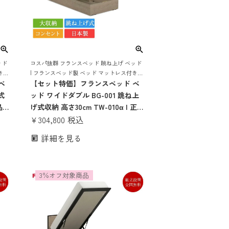
ッド
コスパ抜群 フランスベッド 跳ね上げ ベッド
き
| フランスベッド製 ベッド マットレス付き
レス
ベ
マットレスセット ベッドセット マットレス
【セット特価】フランスベッド ベ
付き コンセント おしゃれ 収納
式
ッド ワイドダブル BG-001 跳ね上
品
げ式収納 高さ30cm TW-010α | 正規
ド
品 フランスベッド製 ワイドダブル
¥
304,800
税込
ト
ベッド マットレス付き マットレス
詳細を見る
おし
セット ベッドセット コンセント付
げ
き おしゃれ 収納 大容量 大収納 跳
ね上げ bg-001 tw-010α
3％オフ対象商品