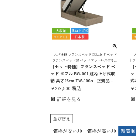
コスパ抜群 フランスベッド 跳ね上げ ベッド
コ
| フランスベッド製 ベッド マットレス付き
| 
マットレスセット ベッドセット マットレス
【セット特価】フランスベッド ベ
マ
【
付き コンセント おしゃれ 収納
付き
ッド ダブル BG-001 跳ね上げ式収
ッ
納 高さ26cm TW-100α | 正規品 フ
式収
ランスベッド製 ダブルベッド マッ
¥
279,800
税込
フ
¥
トレス付き マットレスセット ベッ
ド
詳細を見る
ドセット コンセント付き おしゃれ
ト
収納 大容量 大収納 跳ね上げ bg-
し
001 tw-100α
げ 
並び替え
価格が安い順
価格が高い順
新着順