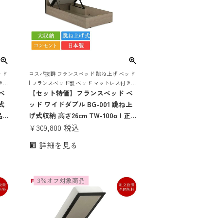
ッド
コスパ抜群 フランスベッド 跳ね上げ ベッド
き
| フランスベッド製 ベッド マットレス付き
レス
ベ
マットレスセット ベッドセット マットレス
【セット特価】フランスベッド ベ
付き コンセント おしゃれ 収納
式
ッド ワイドダブル BG-001 跳ね上
品
げ式収納 高さ26cm TW-100α | 正規
ド
品 フランスベッド製 ワイドダブル
¥
309,800
税込
ト
ベッド マットレス付き マットレス
詳細を見る
おし
セット ベッドセット コンセント付
げ
き おしゃれ 収納 大容量 大収納 跳
ね上げ bg-001 tw-100α
3％オフ対象商品