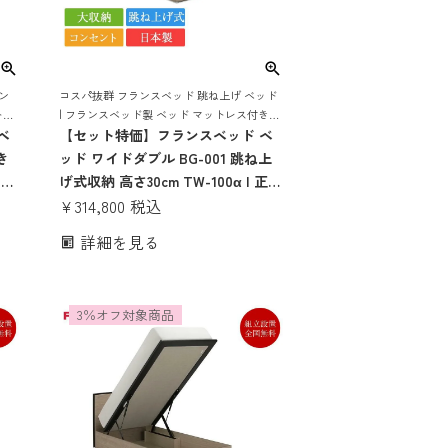
ン
コスパ抜群 フランスベッド 跳ね上げ ベッド
トレ
| フランスベッド製 ベッド マットレス付き
 お
ベ
マットレスセット ベッドセット マットレス
【セット特価】フランスベッド ベ
付き コンセント おしゃれ 収納
き
ッド ワイドダブル BG-001 跳ね上
スベ
げ式収納 高さ30cm TW-100α | 正規
レス
品 フランスベッド製 ワイドダブル
¥
314,800
税込
セッ
ベッド マットレス付き マットレス
詳細を見る
納
セット ベッドセット コンセント付
本製
き おしゃれ 収納 大容量 大収納 跳
ね上げ bg-001 tw-100α
3％オフ対象商品