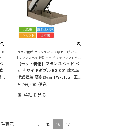
ッド
コスパ抜群 フランスベッド 跳ね上げ ベッド
き
| フランスベッド製 ベッド マットレス付き
レス
ベ
マットレスセット ベッドセット マットレス
【セット特価】フランスベッド ベ
付き コンセント おしゃれ 収納
式
ッド ワイドダブル BG-001 跳ね上
品
げ式収納 高さ26cm TW-010α | 正規
ド
品 フランスベッド製 ワイドダブル
¥
299,800
税込
ト
ベッド マットレス付き マットレス
詳細を見る
おし
セット ベッドセット コンセント付
げ
き おしゃれ 収納 大容量 大収納 跳
ね上げ bg-001 tw-010α
0
件表示
1
…
15
16
17