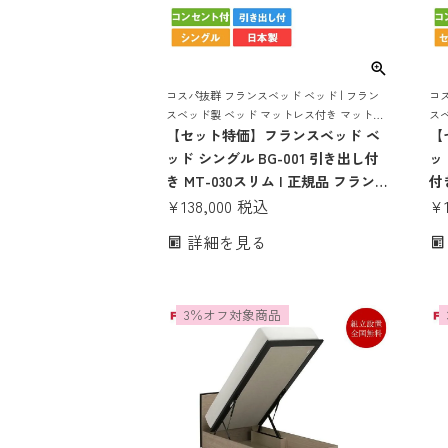
コスパ抜群 フランスベッド ベッド | フラン
コス
スベッド製 ベッド マットレス付き マットレ
ス
スセット ベッドセット ベット コンセント お
【セット特価】フランスベッド ベ
スセ
【
しゃれ コンパクト すのこ 収納 収納付き
しゃ
ッド シングル BG-001 引き出し付
ッ
き MT-030スリム | 正規品 フランス
付
ベッド製 シングルベッド マットレ
¥
138,000
税込
ス
¥
ス付き マットレスセット ベッドセ
レ
詳細を見る
ット マットレス付 コンセント 収納
セ
おしゃれ コンパクト すのこ 日本製
納
bg-001 薄い
本製
3％オフ対象商品