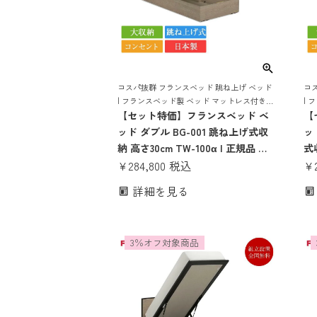
コスパ抜群 フランスベッド 跳ね上げ ベッド
コ
| フランスベッド製 ベッド マットレス付き
| 
マットレスセット ベッドセット マットレス
【セット特価】フランスベッド ベ
マ
【
付き コンセント おしゃれ 収納
付き
ッド ダブル BG-001 跳ね上げ式収
ッ
納 高さ30cm TW-100α | 正規品 フ
式収
ランスベッド製 ダブルベッド マッ
¥
284,800
税込
フ
¥
トレス付き マットレスセット ベッ
ド
詳細を見る
ドセット コンセント付き おしゃれ
ト
収納 大容量 大収納 跳ね上げ bg-
し
001 tw-100α
げ 
3％オフ対象商品