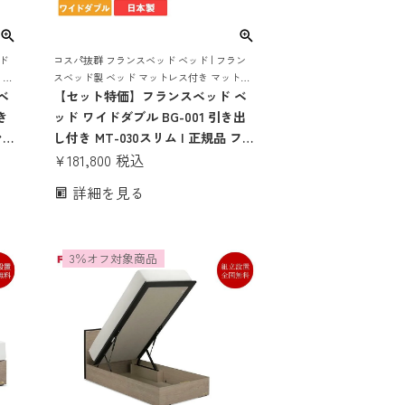
ド
コスパ抜群 フランスベッド ベッド | フラン
 収
スベッド製 ベッド マットレス付き マットレ
こ
ベ
スセット ベッドセット ベット コンセント お
【セット特価】フランスベッド ベ
ン
しゃれ コンパクト すのこ 収納 収納付き
き
ッド ワイドダブル BG-001 引き出
ンス
し付き MT-030スリム | 正規品 フラ
レス
ンスベッド製 シングルベッド マッ
¥
181,800
税込
セッ
トレス付き マットレスセット ベッ
詳細を見る
き
ドセット マットレス付 コンセント
 す
収納 おしゃれ コンパクト すのこ
日本製 bg-001 薄い
3％オフ対象商品