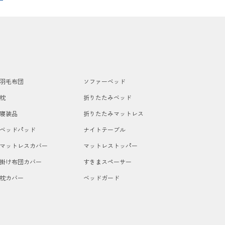
羽毛布団
ソファーベッド
枕
折りたたみベッド
寝装品
折りたたみマットレス
ベッドパッド
ナイトテーブル
マットレスカバー
マットレストッパー
掛け布団カバー
すきまスペーサー
枕カバー
ベッドガード