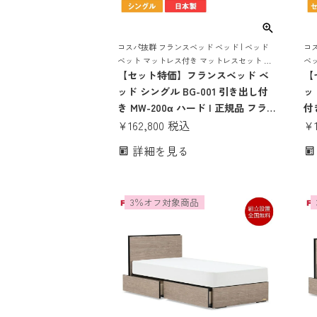
コスパ抜群 フランスベッド ベッド | ベッド
コス
ベット マットレス付き マットレスセット 収
ベ
納 収納付き 引き出し 引出し スノコ すのこ
【セット特価】フランスベッド ベ
納 
【
すのこベッド 宮付き 宮 棚 コンセント コン
すの
ッド シングル BG-001 引き出し付
ッ
パクト
パ
き MW-200α ハード | 正規品 フラ
付き
ンスベッド製 シングルベッド マッ
¥
162,800
税込
ラ
¥
トレス付き マットレスセット ベッ
マ
詳細を見る
ドセット マットレス付 ベット 収納
ベ
付き コンセント おしゃれ コンパク
収
ト すのこ 日本製 bg-001腰痛 mh
ト
3％オフ対象商品