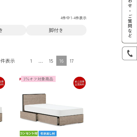
4
件中
1
-
4
件表示
き
脚付き
0
件表示
1
…
15
16
17
3％オフ対象商品