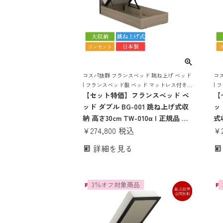
コスパ抜群 フランスベッド 跳ね上げ ベッド
コ
| フランスベッド製 ベッド マットレス付き
| 
マットレスセット ベッドセット マットレス
【セット特価】フランスベッド ベ
マ
【
付き コンセント おしゃれ 収納
付き
ッド ダブル BG-001 跳ね上げ式収
ッ
納 高さ30cm TW-010α | 正規品 フ
式収
ランスベッド製 ダブルベッド マッ
¥
274,800
税込
フ
¥
トレス付き マットレスセット ベッ
ド
詳細を見る
ドセット コンセント付き おしゃれ
ト
収納 大容量 大収納 跳ね上げ bg-
し
001 tw-010α
げ 
3％オフ対象商品