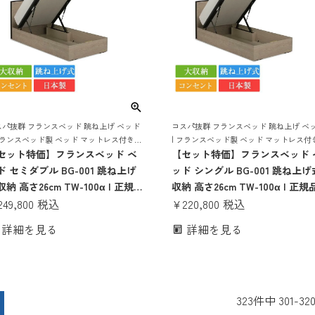
スパ抜群 フランスベッド 跳ね上げ ベッド
コスパ抜群 フランスベッド 跳ね上げ ベ
フランスベッド製 ベッド マットレス付き
| フランスベッド製 ベッド マットレス付
ットレスセット ベッドセット マットレス
セット特価】フランスベッド ベ
マットレスセット ベッドセット マット
【セット特価】フランスベッド 
 コンセント おしゃれ 収納
付き コンセント おしゃれ 収納
ド セミダブル BG-001 跳ね上げ
ッド シングル BG-001 跳ね上げ
納 高さ26cm TW-100α | 正規品
収納 高さ26cm TW-100α | 正規
ランスベッド製 セミダブルベッ
249,800
税込
フランスベッド製 シングルベッ
¥
220,800
税込
 マットレス付き マットレスセッ
マットレス付き マットレスセッ
詳細を見る
詳細を見る
 ベッドセット コンセント付き お
ベッドセット コンセント付き 
ゃれ 収納 大容量 大収納 跳ね上
ゃれ 収納 大容量 大収納 跳ね上
bg-001 tw-100α
bg-001 tw-100α
323
件中
301
-
32