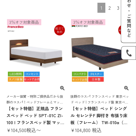
1
2
3
3％オフ対象商品
3％オフ対象商品
メーカー協賛・特別ご提供品だから抜
抜群のコスパ フランスベッド 東京ベッ
群のコスパ！ベッドフレームとマット
ド ベッド | フランスベッド製 東京ベッ
レスがセットでお得! 便利なLED照明、
【セット特価】正規品 フラン
ド製 ベッド マットレス付き ベット マ
【セット特価】ベッド シング
コンセント付き！省スペース型キャビ
ットレスセット 脚付き 日本製 コンパ
スベッド ベッド SPT-01C ZI-
ル セレンテF 脚付き 布張り床
ネット付き限定超特価ベッド
クト
100 | フランスベッド製 マット
板（フレーム） TW-010α（マ
レス付き マットレスセット ベ
¥
104,500
税込
〜
ットレス） | フランスベッド
¥
104,800
税込