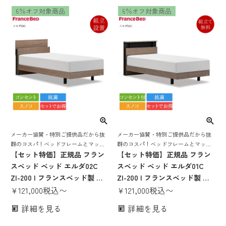
セット シングルベッド シング
シングル セミダブル ダブル
6％オフ対象商品
6％オフ対象商品
ルベット 日本製 国産 すのこ
70周年
メーカー協賛・特別ご提供品だから抜
メーカー協賛・特別ご提供品だから抜
群のコスパ！ベッドフレームとマット
群のコスパ！ベッドフレームとマット
レスがセットでお得！
【セット特価】正規品 フラン
レスがセットでお得！
【セット特価】正規品 フラン
スベッド ベッド エルダ02C
スベッド ベッド エルダ01C
ZI-200 | フランスベッド製 マ
ZI-200 | フランスベッド製 マ
ットレス付き マットレスセッ
¥
121,000
税込
〜
ットレス付き マットレスセッ
¥
121,000
税込
〜
ト ベッドセット 抗菌 スノコ
ト ベッドセット 抗菌 スノコ
詳細を見る
詳細を見る
脚付き 抗菌 コンパクト 省スペ
脚付き 抗菌 コンパクト 省スペ
ース コンセント シングル セミ
ース コンセント シングル セミ