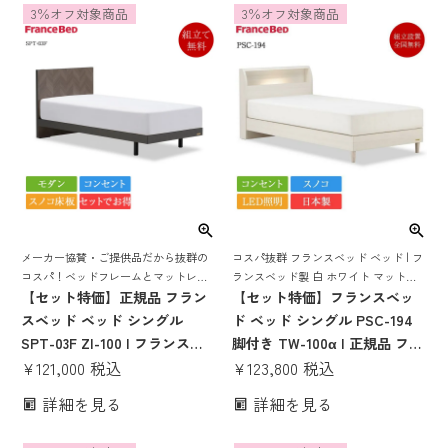
3％オフ対象商品
3％オフ対象商品
ダブル ダブル
ダブル ダブル
メーカー協賛・ご提供品だから抜群の
コスパ抜群 フランスベッド ベッド | フ
コスパ！ベッドフレームとマットレス
ランスベッド製 白 ホワイト マットレ
がセットでお得! モダンなデザイン、抗
【セット特価】正規品 フラン
ス付き ベット マットレスセット 脚付
【セット特価】フランスベッ
菌、スノコ仕様、超省スペースでコン
き スノコ すのこ すのこベッド 宮付き
スベッド ベッド シングル
ド ベッド シングル PSC-194
セントが付いた 限定国産お買い得ベッ
宮 棚 コンセント付き 照明付き
SPT-03F ZI-100 | フランスベ
脚付き TW-100α | 正規品 フラ
ド
ッド製 シングルベッド マット
¥
121,000
税込
ンスベッド製 マットレス付き
¥
123,800
税込
レス付き マットレスセット ベ
マットレス 白 ホワイト 日本製
詳細を見る
詳細を見る
ッドセット 抗菌 矢羽 モダン
スノコ PSC194 TW100
おしゃれ コンセント コンパク
tw100α ZT後継 かわいい 女性