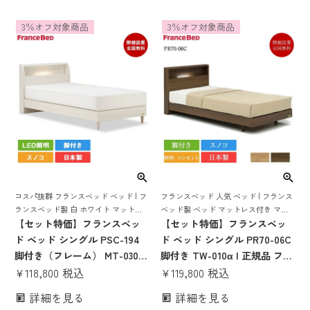
TW100 TW-100 tw-100a
ットレス 70周年 pr7005
3％オフ対象商品
3％オフ対象商品
tw100a 高密度連続スプリング
mt030 腰痛 薄い かたい かた
目玉
め ハード ベット
コスパ抜群 フランスベッド ベッド | フ
フランスベッド 人気 ベッド | フランス
ランスベッド製 白 ホワイト マットレ
ベッド製 ベッド マットレス付き マッ
ス付き ベット マットレスセット 脚付
【セット特価】フランスベッ
トレスセット ベッドセット 日本製 国
【セット特価】フランスベッ
き スノコ すのこ すのこベッド 宮付き
産 すのこ 70周年 宮付き 棚付き コンセ
ド ベッド シングル PSC-194
ド ベッド シングル PR70-06C
宮 棚 コンセント付き 照明付き
ント付き 照明付き
脚付き（フレーム） MT-030ス
脚付き TW-010α | 正規品 フラ
リム（マットレス） | 正規品
¥
118,800
税込
ンスベッド製 ベッド マットレ
¥
119,800
税込
フランスベッド製 マットレス
ス付き マットレスセット フレ
詳細を見る
詳細を見る
付き マットレス 白 ホワイト
ームマットレスセット ベッド