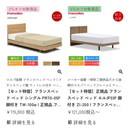
日本製 スノコ PSC194 mt030
セット シングルベッド 日本製
3％オフ対象商品
6％オフ対象商品
腰痛 薄い かたい かため ハー
国産 すのこ 70周年 宮 棚 コン
ド
セント 照明
コスパ抜群 フランスベッド ベッド | フ
メーカー協賛・特別ご提供品だから抜
ランスベッド製 マットレス付き ベット
群のコスパ！ベッドフレームとマット
マットレス 付き マットレスセット 70
【セット特価】フランスベッ
レスがセットでお得！
【セット特価】正規品 フラン
周年 脚付き スノコ すのこ すのこベッ
ド ベッド シングル PR70-05F
スベッド ベッド エルダ03F 脚
ド
脚付き TW-100α | 正規品 フラ
付き ZI-200 | フランスベッド
ンスベッド製 ベッド マットレ
¥
119,800
税込
製 マットレス付き マットレス
¥
121,000
税込
〜
ス付き マットレスセット フレ
セット ベッドセット スノコ お
詳細を見る
詳細を見る
ームマットレスセット ベッド
しゃれ コンパクト 省スペース