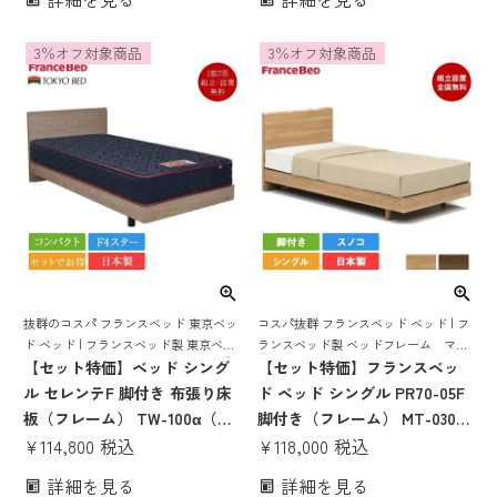
ームマットレスセット ベッド
ット rev7 日本製 国産 ポケッ
セット シングルベッド シング
トコイル
3％オフ対象商品
3％オフ対象商品
ルベット 日本製 国産 すのこ
tw-010α 70周年 腰痛 目玉
抜群のコスパ フランスベッド 東京ベッ
コスパ抜群 フランスベッド ベッド | フ
ド ベッド | フランスベッド製 東京ベッ
ランスベッド製 ベッドフレーム マッ
ド製 ベッド マットレス付き ベット マ
【セット特価】ベッド シング
トレス付き ベット マットレス 付き マ
【セット特価】フランスベッ
ットレスセット 脚付き 日本製 コンパ
ットレスセット 70周年 脚付き スノコ
ル セレンテF 脚付き 布張り床
ド ベッド シングル PR70-05F
クト
すのこ すのこベッド
板（フレーム） TW-100α（マ
脚付き（フレーム） MT-030ス
ットレス） | フランスベッド
¥
114,800
税込
リム（マットレス） | 正規品
¥
118,000
税込
東京ベッド マットレス付き マ
フランスベッド製 目玉 ベッド
詳細を見る
詳細を見る
ットレスセット 日本製 国産
フレーム マットレス付き マ