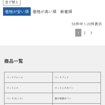
並び替え
価格が安い順
価格が高い順
新着順
56
件中
1
-
20
件表示
1
2
3
商品一覧
ベッドフレーム
ベッドパッド
マットレス
マットレスカバー
ベッド(セット)
掛け布団カバー