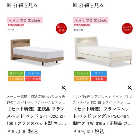
ッドセット 棚付き コンセント
東京ベッド マットレス付き マ
詳細を見る
詳細を見る
LED照明 コンパクト 省スペー
ットレスセット 日本製 国産
ス スノコ シングル セミダブル
TW tw010 tw-010 tw010a 腰
3％オフ対象商品
3％オフ対象商品
痛 かたい かため ハード 目玉
メーカー協賛・特別ご提供品だから抜
コスパ抜群 フランスベッド ベッド | フ
群のコスパ！ベッドフレームとマット
ランスベッド製 白 ホワイト マットレ
レスがセットでお得! 便利なLED照明、
【セット特価】正規品 フラン
ス付き ベット マットレスセット 脚付
【セット特価】フランスベッ
コンセント付き！省スペース型キャビ
き スノコ すのこ すのこベッド 宮付き
スベッド ベッド SPT-02C ZI-
ド ベッド シングル PSC-194
ネット付き限定超特価ベッド
宮 棚 コンセント付き 照明付き
100 | フランスベッド製 マット
脚付き TW-010α | 正規品 フラ
レス付き マットレスセット ベ
¥
107,800
税込
ンスベッド製 白 ホワイト マッ
¥
109,800
税込
ッドセット 棚付き コンセント
トレス付き マットレスセット