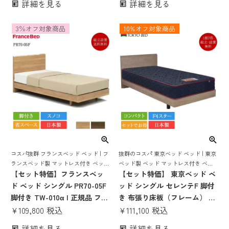
詳細を見る
詳細を見る
コンパクト 省スペース スノコ
フレームマットレスセット ベ
シングル セミダブル
ッドセット シングルベッド 日
3％オフ対象商品
10%オフ対象商品
本製 すのこ 宮 棚 コンセント
照明 子供 目玉
コスパ抜群 フランスベッド ベッド | フ
抜群のコスパ 東京ベッド ベッド | 東京
ランスベッド製 マットレス付き ベット
ベッド製 ベッド マットレス付き ベッ
マットレス 付き マットレスセット 70
【セット特価】フランスベッ
ト マットレスセット ポケットコイル
【セット特価】 東京ベッド ベ
周年 脚付き スノコ すのこ すのこベッ
脚付き 日本製 コンパクト
ド ベッド シングル PR70-05F
ッド シングル セレンテF 脚付
ド
脚付き TW-010α | 正規品 フラ
き 布張り床板（フレーム） レ
ンスベッド製 ベッド マットレ
¥
109,800
税込
ヴ7 ポピュラー（マットレス）
¥
111,100
税込
ス付き マットレスセット フレ
| マットレス付き マットレスセ
詳細を見る
詳細を見る