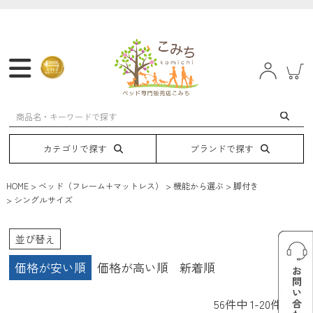
マットレス
フレーム
ベッド
電動ベッド
カテゴリで探す
ブランドで探す
HOME
ベッド（フレーム+マットレス）
機能から選ぶ
脚付き
シングルサイズ
並び替え
価格が安い順
価格が高い順
新着順
56
件中
1
-
20
件表示