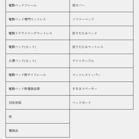
電動ベッドフレーム
枕カバー
電動ベッド専門マットレス
ソファーベッド
電動リクライニングマットレス
折りたたみベッド
電動ベッド(セット)
折りたたみマットレス
介護ベッド(セット)
ナイトテーブル
電動ベッド用サイドレール
マットレストッパー
電動ベッド用寝装品等
すきまスペーサー
羽毛布団
ベッドガード
枕
寝装品