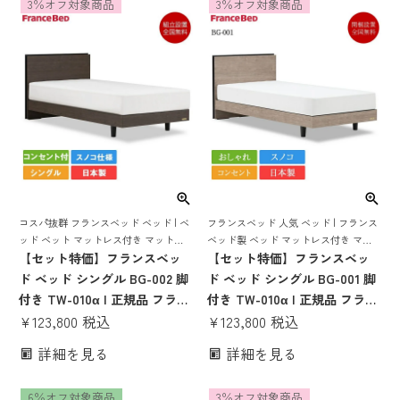
3％オフ対象商品
3％オフ対象商品
ト 省スペース スノコ
照明
コスパ抜群 フランスベッド ベッド | ベ
フランスベッド 人気 ベッド | フランス
ッド ベット マットレス付き マットレ
ベッド製 ベッド マットレス付き マッ
スセット 脚付き スノコ すのこ すのこ
【セット特価】フランスベッ
トレスセット ベッドセット 日本製 国
【セット特価】フランスベッ
ベッド 宮付き 宮 棚 コンセント付き コ
産 おしゃれ
ド ベッド シングル BG-002 脚
ド ベッド シングル BG-001 脚
ンパクト
付き TW-010α | 正規品 フラン
付き TW-010α | 正規品 フラン
スベッド製 目玉 マットレス付
¥
123,800
税込
スベッド製 ベッド マットレス
¥
123,800
税込
き マットレス 日本製 bg002
付き マットレスセット フレー
詳細を見る
詳細を見る
TW010 マットレスセット 腰痛
ムマットレスセット ベッドセ
ット シングルベッド 日本製 国
6％オフ対象商品
3％オフ対象商品