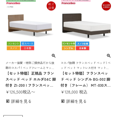
産 すのこ スノコ 棚 コンセン
ト bg-001オシャレ
メーカー協賛・特別ご提供品だから抜
コスパ抜群 フランスベッド ベッド | ベ
群のコスパ！ベッドフレームとマット
ッド ベット マットレス付き マットレ
レスがセットでお得！
【セット特価】正規品 フラン
スセット 脚付き スノコ すのこ すのこ
【セット特価】フランスベッ
ベッド 宮付き 宮 棚 コンセント付き コ
スベッド ベッド エルダ04C 脚
ド ベッド シングル BG-002 脚
ンパクト
付き ZI-200 | フランスベッド
付き（フレーム） MT-030スリ
製 マットレス付き マットレス
¥
126,500
税込
〜
ム（マットレス） | 正規品 フ
¥
128,000
税込
セット ベッドセット スノコ お
ランスベッド製 目玉 マットレ
詳細を見る
詳細を見る
しゃれ コンパクト 省スペース
ス付き マットレスセット マッ
コンセント シングル セミダブ
トレス 日本製 bg002 mt030 腰
ル ダブル
痛 薄い かたい かため ハード