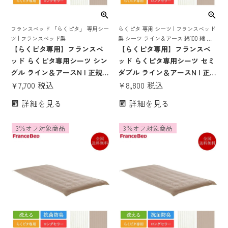
フランスベッド 「らくピタ」 専用シー
らくピタ 専用 シーツ | フランスベッド
ツ | フランスベッド製
製 シーツ ライン＆アース 綿100 綿 コ
【らくピタ専用】フランスベ
ットン おしゃれ らくぴた 抗菌 防臭 洗
【らくピタ専用】フランスベ
える
ッド らくピタ専用シーツ シン
ッド らくピタ専用シーツ セミ
グル ライン＆アースN | 正規品
ダブル ライン＆アースN | 正規
フランスベッド製 らくピタ簡
¥
7,700
税込
品 フランスベッド製 らくピタ
¥
8,800
税込
単シーツ らくピタ らくぴた ラ
簡単シーツ らくピタ らくぴた
詳細を見る
詳細を見る
クピタ 洗える オシャレ おしゃ
ラクピタ 洗える オシャレ おし
れ 綿100％
ゃれ 綿100％ セミダブルサイ
3％オフ対象商品
3％オフ対象商品
ズ