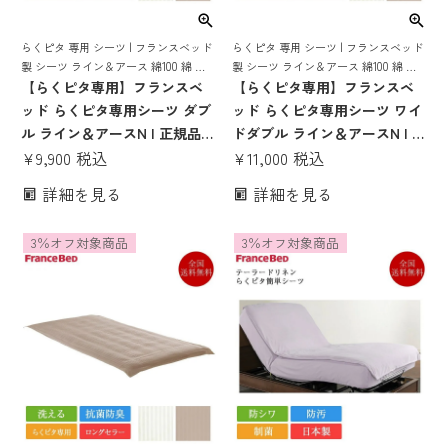
らくピタ 専用 シーツ | フランスベッド
らくピタ 専用 シーツ | フランスベッド
製 シーツ ライン＆アース 綿100 綿 コ
製 シーツ ライン＆アース 綿100 綿 コ
ットン おしゃれ らくぴた 抗菌 防臭 洗
【らくピタ専用】フランスベ
ットン おしゃれ らくぴた 抗菌 防臭 洗
【らくピタ専用】フランスベ
える
える
ッド らくピタ専用シーツ ダブ
ッド らくピタ専用シーツ ワイ
ル ライン＆アースN | 正規品
ドダブル ライン＆アースN | 正
フランスベッド製 らくピタ簡
¥
9,900
税込
規品 フランスベッド製 らくピ
¥
11,000
税込
単シーツ らくピタ らくぴた ラ
タ簡単シーツ らくピタ らくぴ
詳細を見る
詳細を見る
クピタ 洗える オシャレ おしゃ
た ラクピタ 洗える オシャレ
れ 綿100％ ダブルサイズ
おしゃれ 綿100％ ワイドダブ
3％オフ対象商品
3％オフ対象商品
ルサイズ