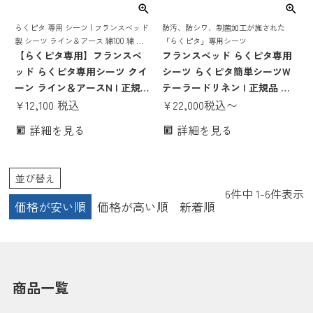
らくピタ 専用 シーツ | フランスベッド
防汚、防シワ、制菌加工が施された
製 シーツ ライン＆アース 綿100 綿 コ
「らくピタ」専用シーツ
ットン おしゃれ らくぴた 抗菌 防臭 洗
【らくピタ専用】フランスベ
フランスベッド らくピタ専用
える
ッド らくピタ専用シーツ クイ
シーツ らくピタ簡単シーツW
ーン ライン＆アースN | 正規品
テーラードリネン | 正規品 フ
フランスベッド製 らくピタ簡
¥
12,100
税込
ランスベッド製 らくピタ らく
¥
22,000
税込
〜
単シーツ らくピタ らくぴた ラ
ぴた ラクピタ 日本製 国産 防
詳細を見る
詳細を見る
クピタ 洗える オシャレ おしゃ
汚 防シワ 洗える 制菌 電動ベ
れ 綿100％ クイーンサイズ
ッド 対応
並び替え
6
件中
1
-
6
件表示
価格が安い順
価格が高い順
新着順
商品一覧